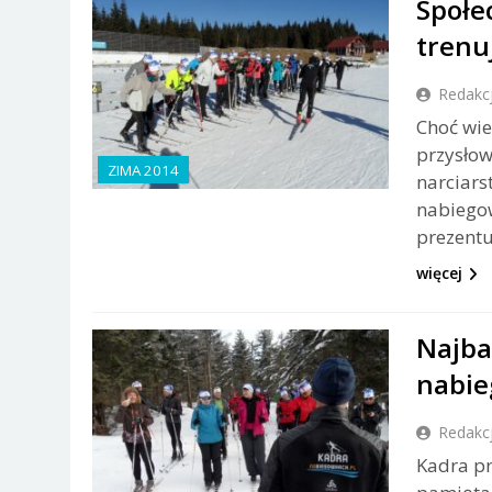
Społe
trenu
Redakc
Choć wie
przysłow
ZIMA 2014
narciar
nabiegow
prezentu
więcej
Najba
nabie
Redakc
Kadra p