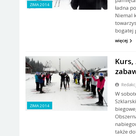
pamięta,
ZIMA 2014
ładna po
Niemal 
towarzys
bogatej g
więcej
Kurs,
zabaw
Redakc
W sobotę
Szklarsk
ZIMA 2014
biegoweg
Obszerna
nabiegow
także d