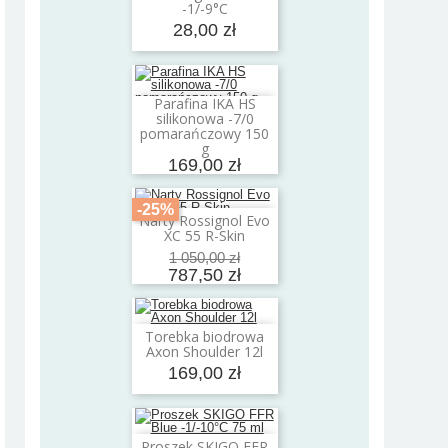
-1/-9°C
28,00 zł
Parafina IKA HS
Dodaj do koszyka
silikonowa -7/0
pomarańczowy 150
g
169,00 zł
-25%
Narty Rossignol Evo
Dodaj do koszyka
XC 55 R-Skin
1 050,00 zł
787,50 zł
Torebka biodrowa
Dodaj do koszyka
Axon Shoulder 12l
169,00 zł
Proszek SKIGO FFR