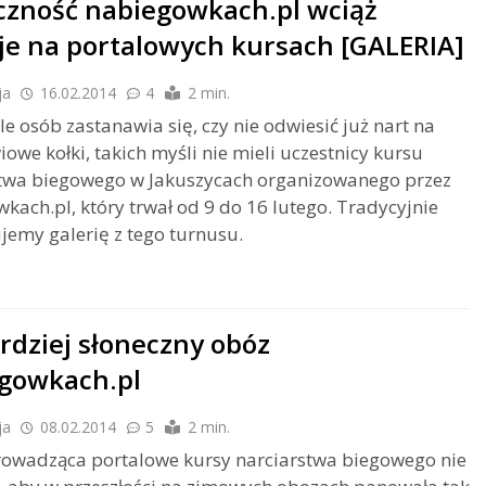
czność nabiegowkach.pl wciąż
je na portalowych kursach [GALERIA]
ja
16.02.2014
4
2 min.
le osób zastanawia się, czy nie odwiesić już nart na
iowe kołki, takich myśli nie mieli uczestnicy kursu
stwa biegowego w Jakuszycach organizowanego przez
kach.pl, który trwał od 9 do 16 lutego. Tradycyjnie
jemy galerię z tego turnusu.
rdziej słoneczny obóz
gowkach.pl
ja
08.02.2014
5
2 min.
rowadząca portalowe kursy narciarstwa biegowego nie