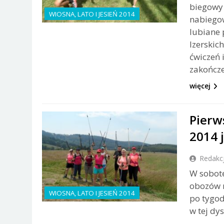
biegowy
WIOSNA, LATO I JESIEŃ 2014
nabiegow
lubiane 
Izerskich
ćwiczeń 
zakończe
więcej
Pierw
2014 
Redakc
W sobotę
obozów 
WIOSNA, LATO I JESIEŃ 2014
po tygo
w tej dy