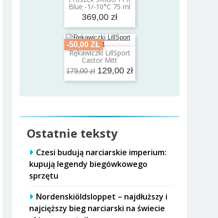
Dodaj do koszyka
Blue -1/-10°C 75 ml
369,00 zł
-50,00 ZŁ
Rękawiczki LillSport
Dodaj do koszyka
Castor Mitt
129,00 zł
179,00 zł
Ostatnie teksty
Czesi budują narciarskie imperium:
kupują legendy biegówkowego
sprzętu
Nordenskiöldsloppet – najdłuższy i
najcięższy bieg narciarski na świecie