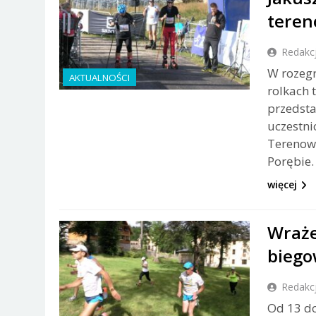
tere
Redakc
W rozegr
AKTUALNOŚCI
rolkach 
przedsta
uczestn
Terenowy
Porębie.
więcej
Wraże
biego
Redakc
Od 13 do