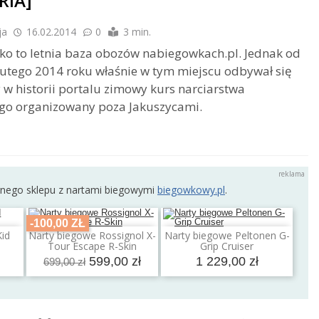
RIA]
ja
16.02.2014
0
3 min.
sko to letnia baza obozów nabiegowkach.pl. Jednak od
lutego 2014 roku właśnie w tym miejscu odbywał się
 w historii portalu zimowy kurs narciarstwa
go organizowany poza Jakuszycami.
rnego sklepu z nartami biegowymi
biegowkowy.pl
.
-100,00 ZŁ
Kid
Narty biegowe Rossignol X-
Narty biegowe Peltonen G-
a
Dodaj do koszyka
Dodaj do koszyka
Tour Escape R-Skin
Grip Cruiser
599,00 zł
1 229,00 zł
699,00 zł