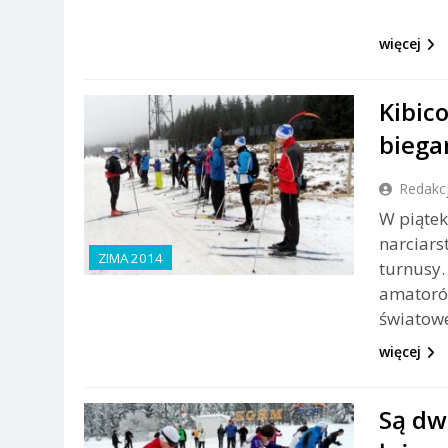
więcej
Kibico
biega
Redakc
W piątek
narciars
ZIMA 2014
turnusy
amatoró
światowe
więcej
Są dw