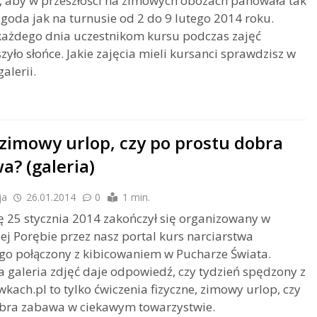
 aby w przeszłości na zimowych obozach panowała tak
goda jak na turnusie od 2 do 9 lutego 2014 roku.
każdego dnia uczestnikom kursu podczas zajęć
zyło słońce. Jakie zajęcia mieli kursanci sprawdzisz w
alerii.
 zimowy urlop, czy po prostu dobra
a? (galeria)
ja
26.01.2014
0
1 min.
 25 stycznia 2014 zakończył się organizowany w
iej Porębie przez nasz portal kurs narciarstwa
o połączony z kibicowaniem w Pucharze Świata.
 galeria zdjęć daje odpowiedź, czy tydzień spędzony z
kach.pl to tylko ćwiczenia fizyczne, zimowy urlop, czy
obra zabawa w ciekawym towarzystwie.