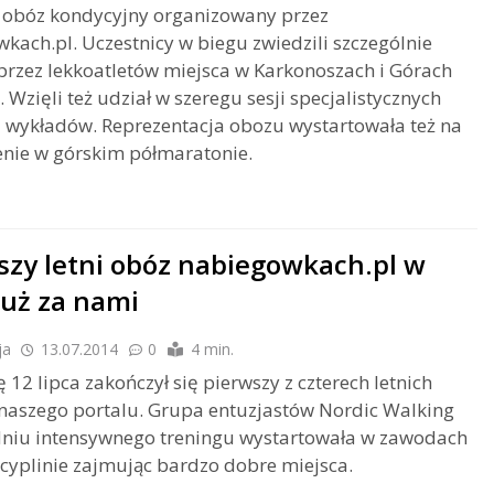
 obóz kondycyjny organizowany przez
kach.pl. Uczestnicy w biegu zwiedzili szczególnie
przez lekkoatletów miejsca w Karkonoszach i Górach
. Wzięli też udział w szeregu sesji specjalistycznych
i wykładów. Reprezentacja obozu wystartowała też na
nie w górskim półmaratonie.
szy letni obóz nabiegowkach.pl w
już za nami
ja
13.07.2014
0
4 min.
 12 lipca zakończył się pierwszy z czterech letnich
naszego portalu. Grupa entuzjastów Nordic Walking
dniu intensywnego treningu wystartowała w zawodach
scyplinie zajmując bardzo dobre miejsca.