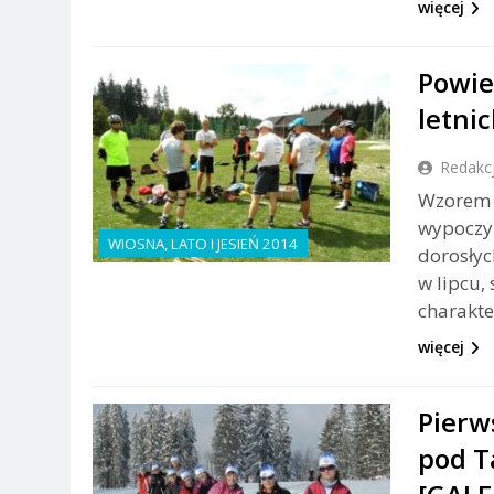
więcej
Powie
letni
Redakc
Wzorem l
wypoczyn
WIOSNA, LATO I JESIEŃ 2014
dorosłyc
w lipcu,
charakte
więcej
Pierw
pod T