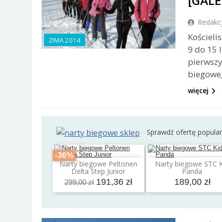
[GALE
Redakc
Kościeli
ZIMA 2014
9 do 15 
pierwszy
biegowe
więcej
Sprawdź ofertę popula
-36%
Narty biegowe Peltonen
Narty biegowe STC 
Dodaj do koszyka
Dodaj do koszyk
Delta Step Junior
Panda
191,36 zł
189,00 zł
299,00 zł