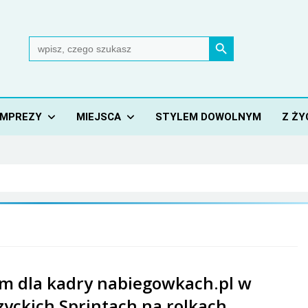
Search Button
Search
for:
IMPREZY
MIEJSCA
STYLEM DOWOLNYM
Z ŻY
m dla kadry nabiegowkach.pl w
zyckich Sprintach na rolkach