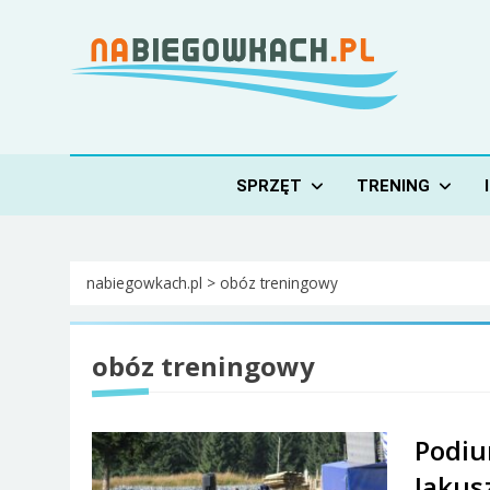
Skip
to
content
Nabiegowkach.pl
portal miłośników narciarstwa biegowego
SPRZĘT
TRENING
nabiegowkach.pl
>
obóz treningowy
obóz treningowy
Podiu
Jakus