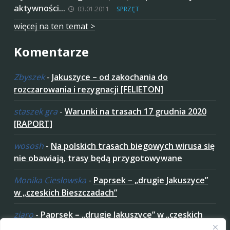
aktywności…
03.01.2011
SPRZĘT
więcej na ten temat >
Komentarze
Zbyszek
-
Jakuszyce – od zakochania do
rozczarowania i rezygnacji [FELIETON]
staszek gra
-
Warunki na trasach 17 grudnia 2020
[RAPORT]
wososh
-
Na polskich trasach biegowych wirusa się
nie obawiają, trasy będą przygotowywane
Monika Ciesłowska
-
Paprsek – „drugie Jakuszyce”
w „czeskich Bieszczadach”
ziaro
-
Paprsek – „drugie Jakuszyce” w „czeskich
Bieszczadach”