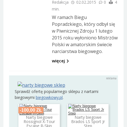
Redakcja
02.02.2015
0
4
min.
W ramach Biegu
Popradzkiego, który odbył się
w Piwnicznej Zdroju 1 lutego
2015 roku wyłoniono Mistrzów
Polski w amatorskim świecie
narciarstwa biegowego.
więcej
Sprawdź ofertę popularnego sklepu z nartami
biegowymi
biegowkowy.pl
.
-100,00 ZŁ
Narty biegowe
Narty biegowe
Dodaj do koszyka
Dodaj do koszyka
Rossignol X-Tour
Brados LS Sport Jr
Escape R-Skin
Step