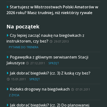
Startujesz w Mistrzostwach Polski Amatorów w
2026 roku? Masz trudniej, niż niektórzy rywale
Na początek
Czy lepiej zacząć naukę na biegówkach z
instruktorem, czy bez?
29.07.2013
PYTANIE DO TRENERA
Pogawędka z głównym serwisantem Stacji
Jakuszyce
27.12.2011
SPRZĘT
Jak dobrać biegówki? (cz. 3) Z łuską czy bez?
15.01.2011
SPRZĘT
Kodeks drogowy na biegówkach
07.01.2011
Z ŻYCIA
Jak dobrać biegówki? (cz. 2) Do planowanej