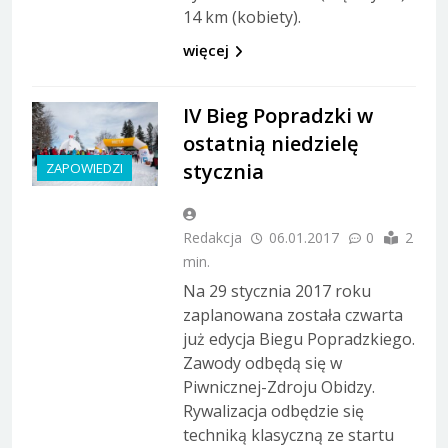
14 km (kobiety).
więcej
IV Bieg Popradzki w
ostatnią niedzielę
stycznia
ZAPOWIEDZI
Redakcja
06.01.2017
0
2
min.
Na 29 stycznia 2017 roku
zaplanowana została czwarta
już edycja Biegu Popradzkiego.
Zawody odbędą się w
Piwnicznej-Zdroju Obidzy.
Rywalizacja odbędzie się
techniką klasyczną ze startu