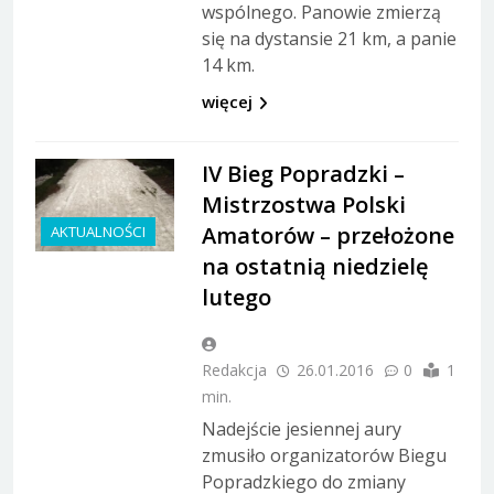
wspólnego. Panowie zmierzą
się na dystansie 21 km, a panie
14 km.
więcej
IV Bieg Popradzki –
Mistrzostwa Polski
Amatorów – przełożone
AKTUALNOŚCI
na ostatnią niedzielę
lutego
Redakcja
26.01.2016
0
1
min.
Nadejście jesiennej aury
zmusiło organizatorów Biegu
Popradzkiego do zmiany