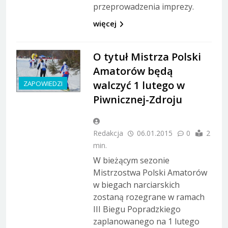
przeprowadzenia imprezy.
więcej
O tytuł Mistrza Polski
Amatorów będą
walczyć 1 lutego w
ZAPOWIEDZI
Piwnicznej-Zdroju
Redakcja
06.01.2015
0
2
min.
W bieżącym sezonie
Mistrzostwa Polski Amatorów
w biegach narciarskich
zostaną rozegrane w ramach
III Biegu Popradzkiego
zaplanowanego na 1 lutego