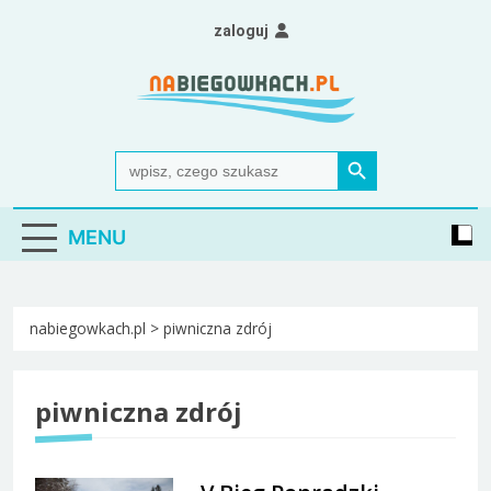
Skip
zaloguj
to
content
Nabiegowkach.pl
portal miłośników narciarstwa biegowego
Search Button
Search
for:
MENU
nabiegowkach.pl
>
piwniczna zdrój
piwniczna zdrój