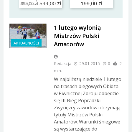
599,00 zł
199,00 zł
699,00 zł
1 lutego wyłonią
Mistrzów Polski
Amatorów
AKTUALNOŚCI
Redakcja
29.01.2015
0
2
min.
W najbliższą niedzielę 1 lutego
na trasach biegowych Obidza
w Piwnicznej Zdroju odbędzie
się III Bieg Popradzki.
Zwycięzcy zawodów otrzymają
tytuły Mistrzów Polski
Amatorów. Warunki śniegowe
są wystarczające do