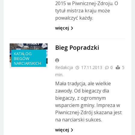
2015 w Piwnicznej-Zdroju. O
tytuł mistrza kraju może
powalczyć każdy.
więcej
Bieg Popradzki
KATALOG
BIEGÓW
NARCIARSKICH
Redakcja
17.11.2013
0
5
min.
Mała tradycja, ale wielkie
zawody. Od biegaczy dla
biegaczy, z ogromnym
wsparciem gminy. Impreza w
Piwnicznej-Zdrój skazana jest
na narciarski sukces.
więcej