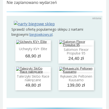
Nie zaplanowano wydarzeń
Sprawdź ofertę popularnego sklepu z nartami
biegowymi
biegowkowy.pl
.
Dodaj do koszyka
Uchwyty KV+ Elite
Salomon Flexor
Dodaj do koszyka
Propulse 95
68,90 zł
24,40 zł
Talerzyki SkiGo Race
Rękawiczki Peltonen
Dodaj do koszyka
Dodaj do koszyka
nakręcane
Kuusamo
49,80 zł
139,00 zł