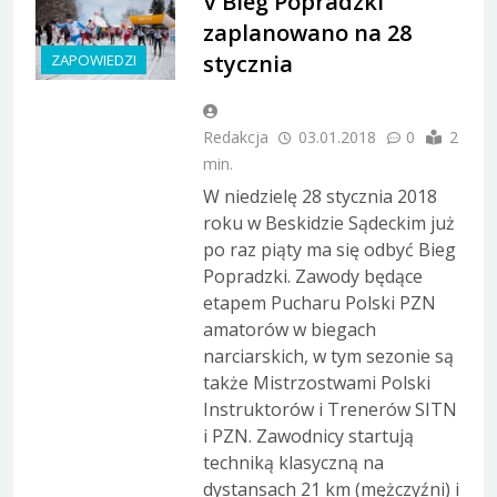
V Bieg Popradzki
zaplanowano na 28
stycznia
ZAPOWIEDZI
Redakcja
03.01.2018
0
2
min.
W niedzielę 28 stycznia 2018
roku w Beskidzie Sądeckim już
po raz piąty ma się odbyć Bieg
Popradzki. Zawody będące
etapem Pucharu Polski PZN
amatorów w biegach
narciarskich, w tym sezonie są
także Mistrzostwami Polski
Instruktorów i Trenerów SITN
i PZN. Zawodnicy startują
techniką klasyczną na
dystansach 21 km (mężczyźni) i