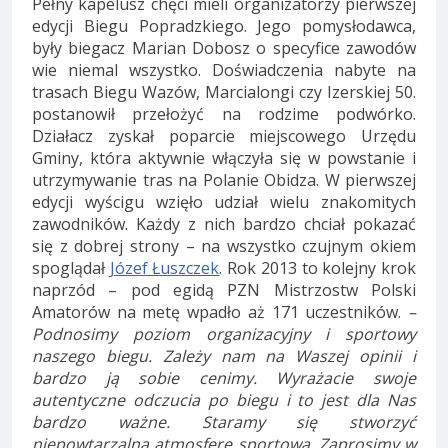
Pełny kapelusz chęci mieli organizatorzy pierwszej
edycji Biegu Popradzkiego. Jego pomysłodawca,
były biegacz Marian Dobosz o specyfice zawodów
wie niemal wszystko. Doświadczenia nabyte na
trasach Biegu Wazów, Marcialongi czy Izerskiej 50.
postanowił przełożyć na rodzime podwórko.
Działacz zyskał poparcie miejscowego Urzędu
Gminy, która aktywnie włączyła się w powstanie i
utrzymywanie tras na Polanie Obidza. W pierwszej
edycji wyścigu wzięło udział wielu znakomitych
zawodników. Każdy z nich bardzo chciał pokazać
się z dobrej strony – na wszystko czujnym okiem
spoglądał
Józef Łuszczek
. Rok 2013 to kolejny krok
naprzód – pod egidą PZN Mistrzostw Polski
Amatorów na metę wpadło aż 171 uczestników.
–
Podnosimy poziom organizacyjny i sportowy
naszego biegu. Zależy nam na Waszej opinii i
bardzo ją sobie cenimy. Wyrażacie swoje
autentyczne odczucia po biegu i to jest dla Nas
bardzo ważne. Staramy się stworzyć
niepowtarzalną atmosferę sportową. Zaprosimy w