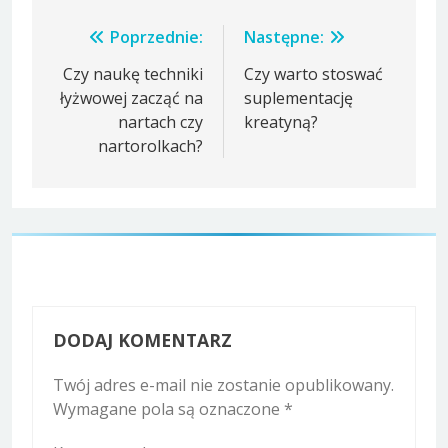
Nawigacja
Poprzednie:
Następne:
wpisu
Czy naukę techniki
Czy warto stoswać
łyżwowej zacząć na
suplementację
nartach czy
kreatyną?
nartorolkach?
DODAJ KOMENTARZ
Twój adres e-mail nie zostanie opublikowany.
Wymagane pola są oznaczone
*