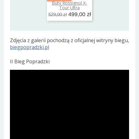
Buty Rossignol X-
Dodaj do koszyka
Tour Ultra
499,00 zł
529,00 zł
Zdjęcia z galerii pochodzą z oficjalnej witryny biegu,
biegpopradzki.pl
II Bieg Popradzki