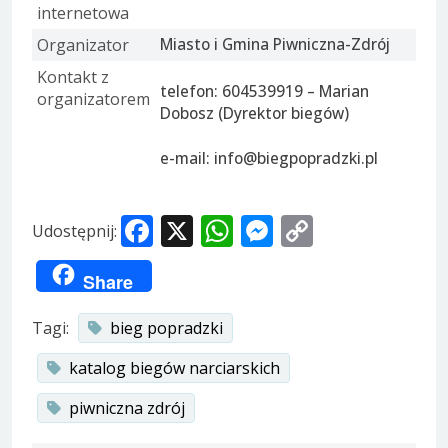
internetowa
Organizator
Miasto i Gmina Piwniczna-Zdrój
Kontakt z
telefon: 604539919 – Marian
organizatorem
Dobosz (Dyrektor biegów)
e-mail: info@biegpopradzki.pl
Facebook
X
WhatsApp
Messenger
Copy
Udostępnij:
Link
Share
Tagi:
bieg popradzki
katalog biegów narciarskich
piwniczna zdrój