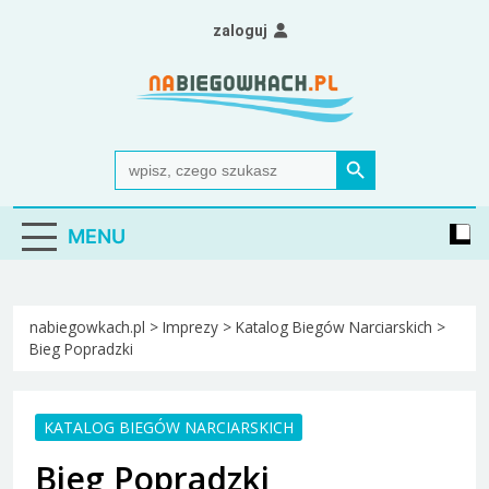
Skip
zaloguj
to
content
Nabiegowkach.pl
portal miłośników narciarstwa biegowego
Search Button
Search
for:
MENU
nabiegowkach.pl
>
Imprezy
>
Katalog Biegów Narciarskich
>
Bieg Popradzki
KATALOG BIEGÓW NARCIARSKICH
Bieg Popradzki