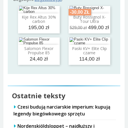
-30,00 ZŁ
Kije Rex Altus 30%
Buty Rossignol X-
Dodaj do koszyka
Dodaj do koszyka
carbon
Tour Ultra
195,00 zł
499,00 zł
529,00 zł
Salomon Flexor
Paski KV+ Elite Clip
Dodaj do koszyka
Dodaj do koszyka
Propulse 85
czarne
24,40 zł
114,00 zł
Ostatnie teksty
Czesi budują narciarskie imperium: kupują
legendy biegówkowego sprzętu
Nordenskiöldsloppet – najdłuższy i