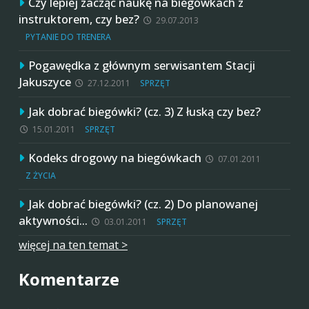
Czy lepiej zacząć naukę na biegówkach z
instruktorem, czy bez?
29.07.2013
PYTANIE DO TRENERA
Pogawędka z głównym serwisantem Stacji
Jakuszyce
27.12.2011
SPRZĘT
Jak dobrać biegówki? (cz. 3) Z łuską czy bez?
15.01.2011
SPRZĘT
Kodeks drogowy na biegówkach
07.01.2011
Z ŻYCIA
Jak dobrać biegówki? (cz. 2) Do planowanej
aktywności…
03.01.2011
SPRZĘT
więcej na ten temat >
Komentarze