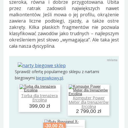
szeroka, równa i dobrze przygotowana. Ubita
przez ratrak zadowoli największych nawet
malkontentów. Jeśli mowa o jej profilu, okrążenie
zawiera liczne podbiegi, zjazdy, a także ostre
zakręty. Kilka płaskich fragmentów nie pozwala
klasyfikować zawodów jako trudnych – najlepszym
określeniem jest słowo „wymagająca”. Ale taka jest
cała nasza dyscyplina.
Sprawdź ofertę popularnego sklepu z nartami
biegowymi
biegowkowy.pl
.
Torba dla trenażera
Dodaj do koszyka
Komputer Power
Ercolina
Dodaj do koszyka
Meter dla trenażerów
399,00 zł
Ercolina
2 799,00 zł
-30,00 ZŁ