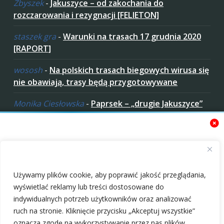
Zbyszek
-
Jakuszyce – od zakochania do
rozczarowania i rezygnacji [FELIETON]
staszek gra
-
Warunki na trasach 17 grudnia 2020
[RAPORT]
wososh
-
Na polskich trasach biegowych wirusa się
nie obawiają, trasy będą przygotowywane
Monika Ciesłowska
-
Paprsek – „drugie Jakuszyce”
w „czeskich Bieszczadach”
ziaro
-
Paprsek – „drugie Jakuszyce” w „czeskich
Bieszczadach”
Zaakceptuj ciastezka
Używamy plików cookie, aby poprawić jakość przeglądania,
wyświetlać reklamy lub treści dostosowane do
indywidualnych potrzeb użytkowników oraz analizować
ruch na stronie. Kliknięcie przycisku „Akceptuj wszystkie”
oznacza zgodę na wykorzystywanie przez nas plików