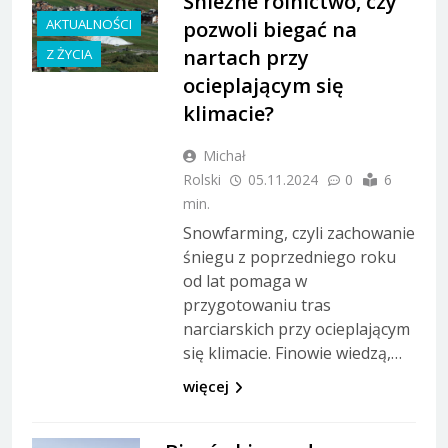
Śnieżne rolnictwo, czy
AKTUALNOŚCI
pozwoli biegać na
nartach przy
Z ŻYCIA
ocieplającym się
klimacie?
Michał
Rolski
05.11.2024
0
6
min.
Snowfarming, czyli zachowanie
śniegu z poprzedniego roku
od lat pomaga w
przygotowaniu tras
narciarskich przy ocieplającym
się klimacie. Finowie wiedzą,…
więcej