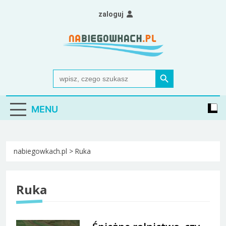
Skip
zaloguj
to
content
Nabiegowkach.pl
portal miłośników narciarstwa biegowego
Search Button
Search
for:
MENU
nabiegowkach.pl
>
Ruka
Ruka