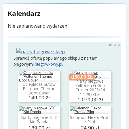
Kalendarz
Nie zaplanowano wydarzeń
Sprawdź ofertę popularnego sklepu z nartami
biegowymi
biegowkowy.pl
.
-150,00 ZŁ
Narty biegowe
Dodaj do koszyka
Ocieplacze butów
Peltonen G-Grip
Dodaj do koszyka
Peltonen Thermo
Cruiser 2023/24
Boot Cover
1 229,00 zł
149,00 zł
1 079,00 zł
Narty biegowe STC
Salomon Flexor Profil
Dodaj do koszyka
Dodaj do koszyka
Kid Panda
/ Pilot
189,00 zł
24,90 zł