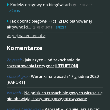
Kodeks drogowy na biegówkach
07.01.2011
Z ŻYCIA
Jak dobrać biegówki? (cz. 2) Do planowanej
aktywności…
03.01.2011
SPRZĘT
więcej na ten temat >
Komentarze
Zbyszek
-
Jakuszyce – od zakochania do
rozczarowania i rezygnacji [FELIETON]
staszek gra
-
Warunki na trasach 17 grudnia 2020
[RAPORT]
wososh
-
Na polskich trasach biegowych wirusa się
nie obawiają, trasy będą przygotowywane
Monika Ciesłowska
-
Paprsek – „drugie Jakuszyce”