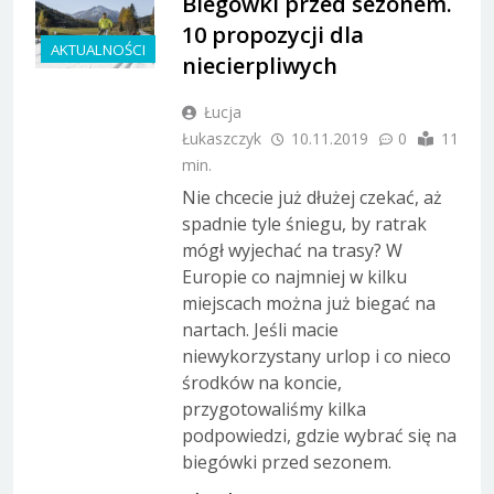
Biegówki przed sezonem.
10 propozycji dla
AKTUALNOŚCI
niecierpliwych
Łucja
Łukaszczyk
10.11.2019
0
11
min.
Nie chcecie już dłużej czekać, aż
spadnie tyle śniegu, by ratrak
mógł wyjechać na trasy? W
Europie co najmniej w kilku
miejscach można już biegać na
nartach. Jeśli macie
niewykorzystany urlop i co nieco
środków na koncie,
przygotowaliśmy kilka
podpowiedzi, gdzie wybrać się na
biegówki przed sezonem.