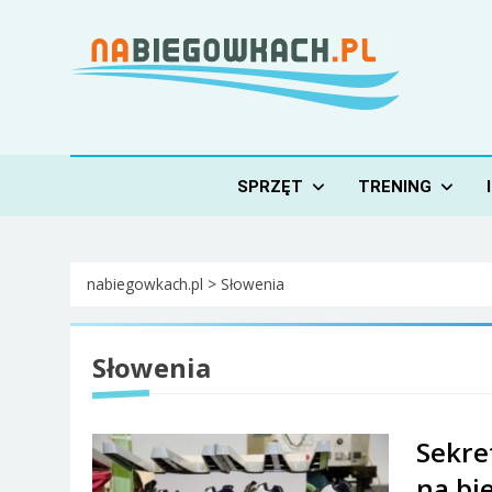
Skip
to
content
Nabiegowkach.pl
portal miłośników narciarstwa biegowego
SPRZĘT
TRENING
nabiegowkach.pl
>
Słowenia
Słowenia
Sekre
na bi