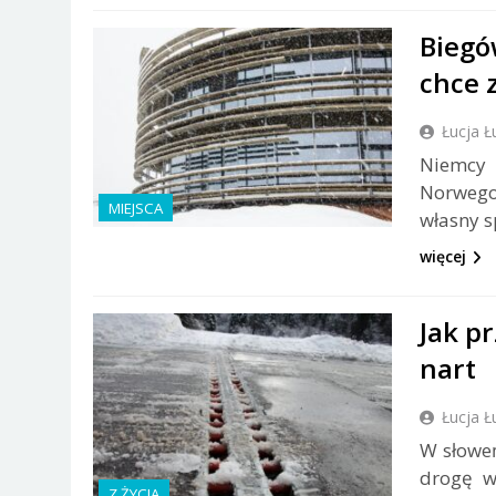
Biegó
chce 
Łucja Ł
Niemcy 
Norwego
MIEJSCA
własny s
więcej
Jak p
nart
Łucja Ł
W słoweń
drogę w
Z ŻYCIA