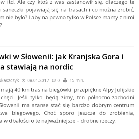
ów itd. Ale czy ktoś z was zastanowił się, dlaczego te
i saneczki pojawiają się na trasach i co można zrobić,
am nie było? I aby na pewno tylko w Polsce mamy z nimi
?
wki w Słowenii: jak Kranjska Gora i
ca stawiają na nordic
ukaszczyk
08.01.2017
0
15 min.
 mają 40 km tras na biegówki, przepiękne Alpy Julijskie
chęci. Jeśli tylko będą zimy, ten północno-zachodni
 Słowenii ma szanse stać się bardzo dobrym centrum
stwa biegowego. Choć sporo jeszcze do zrobienia,
a w dbałości o te najważniejsze – drobne rzeczy.