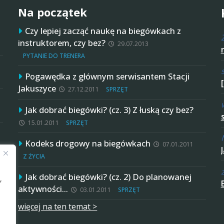
Na początek
Czy lepiej zacząć naukę na biegówkach z
instruktorem, czy bez?
29.07.2013
PYTANIE DO TRENERA
Pogawędka z głównym serwisantem Stacji
Jakuszyce
27.12.2011
SPRZĘT
Jak dobrać biegówki? (cz. 3) Z łuską czy bez?
15.01.2011
SPRZĘT
Kodeks drogowy na biegówkach
07.01.2011
Z ŻYCIA
Jak dobrać biegówki? (cz. 2) Do planowanej
,
aktywności…
03.01.2011
SPRZĘT
więcej na ten temat >