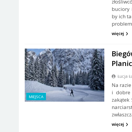
złośliwc
buciory 
by ich t
problem
więcej
Biegó
Plani
Łucja Ł
Na razie
i dobre 
MIEJSCA
zakątek
narciar
zwłaszcz
więcej