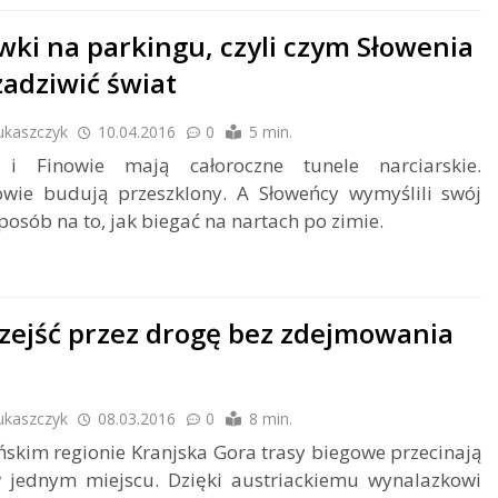
wki na parkingu, czyli czym Słowenia
zadziwić świat
ukaszczyk
10.04.2016
0
5 min.
i Finowie mają całoroczne tunele narciarskie.
wie budują przeszklony. A Słoweńcy wymyślili swój
posób na to, jak biegać na nartach po zimie.
rzejść przez drogę bez zdejmowania
ukaszczyk
08.03.2016
0
8 min.
skim regionie Kranjska Gora trasy biegowe przecinają
 jednym miejscu. Dzięki austriackiemu wynalazkowi