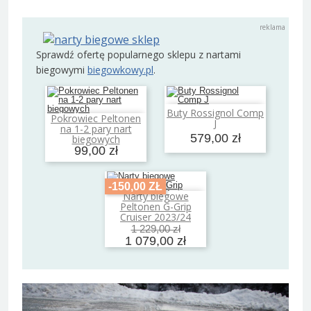
Sprawdź ofertę popularnego sklepu z nartami
biegowymi
biegowkowy.pl
.
Buty Rossignol Comp
Dodaj do koszyka
Pokrowiec Peltonen
J
Dodaj do koszyka
na 1-2 pary nart
579,00 zł
biegowych
99,00 zł
-150,00 ZŁ
Narty biegowe
Dodaj do koszyka
Peltonen G-Grip
Cruiser 2023/24
1 229,00 zł
1 079,00 zł