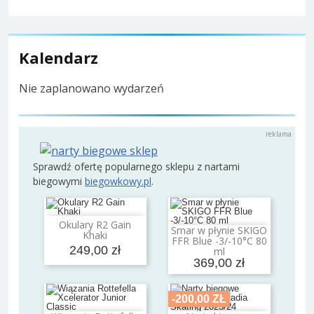
Kalendarz
Nie zaplanowano wydarzeń
Sprawdź ofertę popularnego sklepu z nartami
biegowymi
biegowkowy.pl
.
Okulary R2 Gain
Dodaj do koszyka
Smar w płynie SKIGO
Khaki
Dodaj do koszyka
FFR Blue -3/-10°C 80
249,00 zł
ml
369,00 zł
-200,00 ZŁ