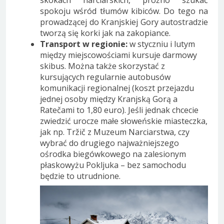
skokach narciarskich, próżno szukać
spokoju wśród tłumów kibiców. Do tego na
prowadzącej do Kranjskiej Gory autostradzie
tworzą się korki jak na zakopiance.
Transport w regionie:
w styczniu i lutym
między miejscowościami kursuje darmowy
skibus. Można także skorzystać z
kursujących regularnie autobusów
komunikacji regionalnej (koszt przejazdu
jednej osoby między Kranjską Gorą a
Ratečami to 1,80 euro). Jeśli jednak chcecie
zwiedzić urocze małe słoweńskie miasteczka,
jak np. Tržič z Muzeum Narciarstwa, czy
wybrać do drugiego najważniejszego
ośrodka biegówkowego na zalesionym
płaskowyżu Pokljuka – bez samochodu
będzie to utrudnione.