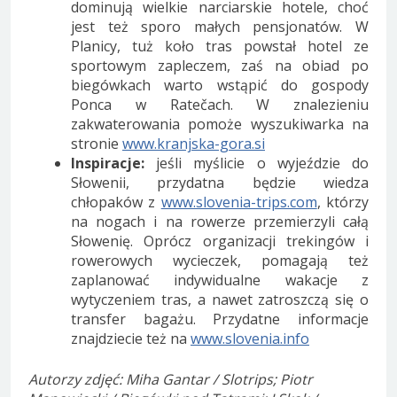
dominują wielkie narciarskie hotele, choć
jest też sporo małych pensjonatów. W
Planicy, tuż koło tras powstał hotel ze
sportowym zapleczem, zaś na obiad po
biegówkach warto wstąpić do gospody
Ponca w Ratečach. W znalezieniu
zakwaterowania pomoże wyszukiwarka na
stronie
www.kranjska-gora.si
Inspiracje:
jeśli myślicie o wyjeździe do
Słowenii, przydatna będzie wiedza
chłopaków z
www.slovenia-trips.com
, którzy
na nogach i na rowerze przemierzyli całą
Słowenię. Oprócz organizacji trekingów i
rowerowych wycieczek, pomagają też
zaplanować indywidualne wakacje z
wytyczeniem tras, a nawet zatroszczą się o
transfer bagażu. Przydatne informacje
znajdziecie też na
www.slovenia.info
Autorzy zdjęć: Miha Gantar / Slotrips; Piotr