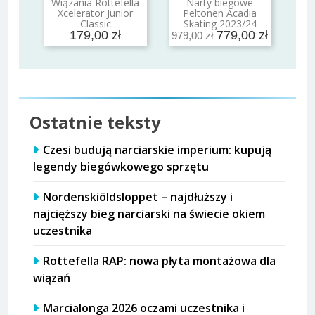
Wiązania Rottefella
Narty biegowe
Dodaj do koszyka
Dodaj do koszyka
Xcelerator Junior
Peltonen Acadia
Classic
Skating 2023/24
179,00 zł
779,00 zł
979,00 zł
Ostatnie teksty
Czesi budują narciarskie imperium: kupują
legendy biegówkowego sprzętu
Nordenskiöldsloppet – najdłuższy i
najcięższy bieg narciarski na świecie okiem
uczestnika
Rottefella RAP: nowa płyta montażowa dla
wiązań
Marcialonga 2026 oczami uczestnika i