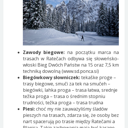
Zawody biegowe:
na początku marca na
trasach w Ratečach odbywa się słoweńsko-
włoski Bieg Dwóch Państw na 15 oraz 7,5 km
techniką dowolną (www.sd.ponca.si)
Biegówkowy słowniczek:
tekaške proge –
trasy biegowe, smuči za tek na smučeh –
biegówki, lahka proga – trasa łatwa, srednje
težka proga – trasa o średnim stopniu
trudności, težka proga – trasa trudna
Piesi:
choć my nie zauważyliśmy śladów
pieszych na trasach, zdarza się, że osoby bez
nart spacerują po trasie między Ratečami a
Planicą. Takie zachowania mają być karane