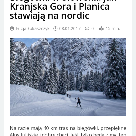
Kranjska Gora i Planica
stawiają na nordic
Łucja Łukaszczyk
08.01.2017
0
15 min.
Na razie mają 40 km tras na biegówki, przepiękne
Alpy Julijskie i dobre chęci. Jeśli tylko będą zimy, ten