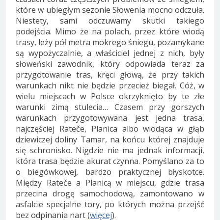
które w ubiegłym sezonie Słowenia mocno odczuła.
Niestety, sami odczuwamy skutki takiego
podejścia. Mimo że na polach, przez które wiodą
trasy, leży pół metra mokrego śniegu, pozamykane
są wypożyczalnie, a właściciel jednej z nich, były
słoweński zawodnik, który odpowiada teraz za
przygotowanie tras, kręci głową, że przy takich
warunkach nikt nie będzie przecież biegał. Cóż, w
wielu miejscach w Polsce okrzyknięto by te złe
warunki zimą stulecia… Czasem przy gorszych
warunkach przygotowywana jest jedna trasa,
najczęściej Rateče, Planica albo wiodąca w głąb
dziewiczej doliny Tamar, na końcu której znajduje
się schronisko. Nigdzie nie ma jednak informacji,
która trasa będzie akurat czynna. Pomyślano za to
o biegówkowej, bardzo praktycznej błyskotce.
Między Rateče a Planicą w miejscu, gdzie trasa
przecina drogę samochodową, zamontowano w
asfalcie specjalne tory, po których można przejść
bez odpinania nart (
więcej
).