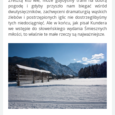
Zresztą kto wie, może gdybyśmy trafili na dobrą
pogodę i gdyby przyszło nam biegać wśród
dwutysięczników, zachwyceni dramaturgią wąskich
żlebów i postrzępionych iglic nie dostrzeglibyśmy
tych niedociągnięć. Ale w końcu, jak pisał Kundera
we wstępie do słoweńskiego wydania Śmiesznych
miłości, to właśnie te małe rzeczy są najważniejsze.