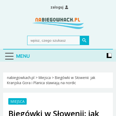
Skip
zaloguj
to
content
Nabiegowkach.pl
portal miłośników narciarstwa biegowego
Search Button
Search
for:
MENU
nabiegowkach.pl
>
Miejsca
>
Biegówki w Słowenii: jak
Kranjska Gora i Planica stawiają na nordic
MIEJSCA
Biegówki w Słowenii: jak