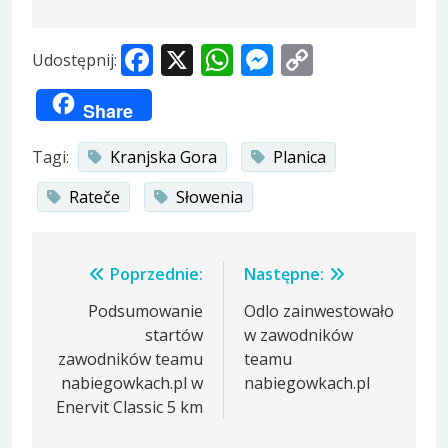
Facebook
X
WhatsApp
Messenger
Copy
Udostępnij:
Link
Share
Tagi:
Kranjska Gora
Planica
Rateče
Słowenia
Nawigacja
Poprzednie:
Następne:
wpisu
Podsumowanie
Odlo zainwestowało
startów
w zawodników
zawodników teamu
teamu
nabiegowkach.pl w
nabiegowkach.pl
Enervit Classic 5 km