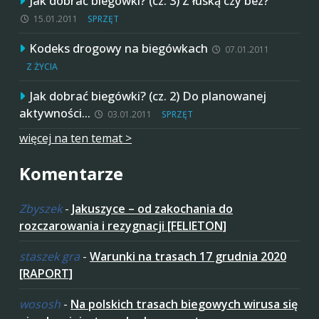
Jak dobrać biegówki? (cz. 3) Z łuską czy bez?
15.01.2011
SPRZĘT
Kodeks drogowy na biegówkach
07.01.2011
Z ŻYCIA
Jak dobrać biegówki? (cz. 2) Do planowanej
aktywności…
03.01.2011
SPRZĘT
więcej na ten temat >
Komentarze
Zbyszek
-
Jakuszyce – od zakochania do
rozczarowania i rezygnacji [FELIETON]
staszek gra
-
Warunki na trasach 17 grudnia 2020
[RAPORT]
wososh
-
Na polskich trasach biegowych wirusa się