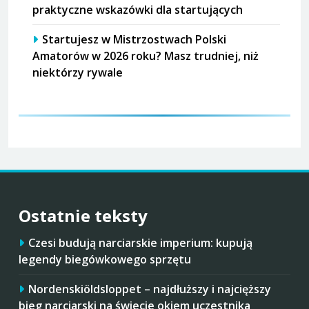
praktyczne wskazówki dla startujących
Startujesz w Mistrzostwach Polski
Amatorów w 2026 roku? Masz trudniej, niż
niektórzy rywale
Ostatnie teksty
Czesi budują narciarskie imperium: kupują
legendy biegówkowego sprzętu
Nordenskiöldsloppet – najdłuższy i najcięższy
bieg narciarski na świecie okiem uczestnika