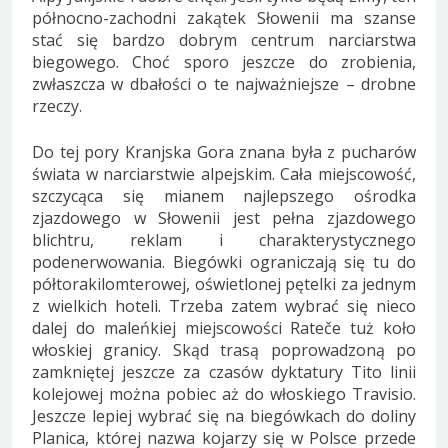
północno-zachodni zakątek Słowenii ma szanse
stać się bardzo dobrym centrum narciarstwa
biegowego. Choć sporo jeszcze do zrobienia,
zwłaszcza w dbałości o te najważniejsze – drobne
rzeczy.
Do tej pory Kranjska Gora znana była z pucharów
świata w narciarstwie alpejskim. Cała miejscowość,
szczycąca się mianem najlepszego ośrodka
zjazdowego w Słowenii jest pełna zjazdowego
blichtru, reklam i charakterystycznego
podenerwowania. Biegówki ograniczają się tu do
półtorakilomterowej, oświetlonej pętelki za jednym
z wielkich hoteli. Trzeba zatem wybrać się nieco
dalej do maleńkiej miejscowości Rateče tuż koło
włoskiej granicy. Skąd trasą poprowadzoną po
zamkniętej jeszcze za czasów dyktatury Tito linii
kolejowej można pobiec aż do włoskiego Travisio.
Jeszcze lepiej wybrać się na biegówkach do doliny
Planica, której nazwa kojarzy się w Polsce przede