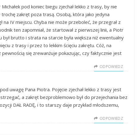
 Michałek pod koniec biegu zjechał lekko z trasy, by nie
ł trochę zakręt poza trasą. Osobą, która jako jedyna
ł na IV miejscu. Chyba nie może przeboleć, że przegrał z
nik ten zapomniał, że startował z pierwszej linii, a Piotr
był brutto i strata na starcie była większa niż ewentualny
ęciu z trasy i przez to lekkim ścięciu zakrętu. Cóż, na
 pewnością się zrewanżuje pokazując, czy faktycznie jest
ODPOWIEDZ
pod uwagę Pana Piotra. Pojęcie zjechał lekko z trasy jest
estrzegać, a zakręt bezproblemowo był do przejechania bez
pozycji DAŁ RADĘ, i to starszy daje przykład młodszemu,
ODPOWIEDZ