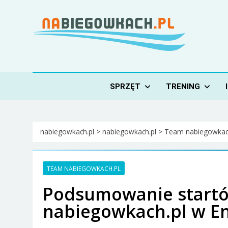
Skip
to
content
Nabiegowkach.pl
portal miłośników narciarstwa biegowego
SPRZĘT
TRENING
nabiegowkach.pl
>
nabiegowkach.pl
>
Team nabiegowkac
TEAM NABIEGOWKACH.PL
Podsumowanie start
nabiegowkach.pl w Ene