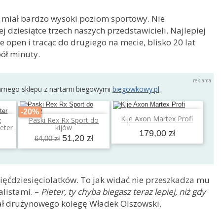
 miał bardzo wysoki poziom sportowy. Nie
 dziesiątce trzech naszych przedstawicieli. Najlepiej
e open i tracąc do drugiego na mecie, blisko 20 lat
ół minuty.
arnego sklepu z nartami biegowymi
biegowkowy.pl
.
-20%
Dodaj do koszyka
Kije Axon Martex Profi
z
Paski Rex Rx Sport do
a
Dodaj do koszyka
eter
kijów
179,00 zł
51,20 zł
64,00 zł
 pięćdziesięciolatków. To jak widać nie przeszkadza mu
alistami. –
Pieter, ty chyba biegasz teraz lepiej, niż gdy
 drużynowego kolegę Władek Olszowski.