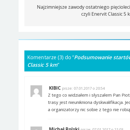
wpisu
Najzimniejsze zawody ostatniego pięcioleci
czyli Enervit Classic 5 
Komentarze (3) do “
Podsumowanie startów
Classic 5 km
”
KIBIC
pisze:
07.01.2017 o 20:54
Z tego co widziałem i słyszałem Pan Piot
trasy jest nieunikniona dyskwalifikacja. 
a organizatorzy nic sobie z tego nie rob
Michał Rolski
pisze:
07.01.2017 o 21:03