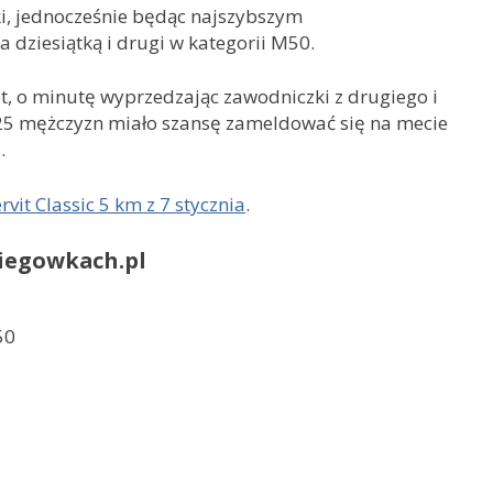
ki, jednocześnie będąc najszybszym
a dziesiątką i drugi w kategorii M50.
et, o minutę wyprzedzając zawodniczki z drugiego i
 25 mężczyzn miało szansę zameldować się na mecie
.
rvit Classic 5 km z 7 stycznia
.
iegowkach.pl
50