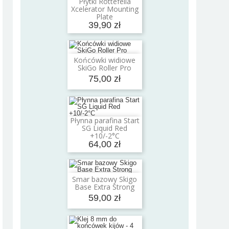
Płytki Rottefella
Dodaj do koszyka
Xcelerator Mounting
Plate
39,90 zł
Końcówki widiowe
Dodaj do koszyka
SkiGo Roller Pro
75,00 zł
Płynna parafina Start
Dodaj do koszyka
SG Liquid Red
+10/-2°C
64,00 zł
Smar bazowy Skigo
Dodaj do koszyka
Base Extra Strong
59,00 zł