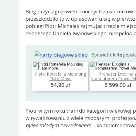
Bieg przyciągnął wielu mocnych zawodników i
przeszkodziło to w uplasowaniu się w pierwszej
pobiegł Piotr Michałek zajmując trzecie miejsc
młodszego Daniela Iwanowskiego, niespełna p
Sprawdź ofertę popul
Płytki Rottefella Mounting
Trenażer Ercolina 
Dodaj do koszyka
Dodaj do koszyk
Plate Move
komputerem Power M
54,90 zł
6 599,00 zł
Piotr w tym roku trafił do kategorii wiekowej
w rywalizowaniu z wiele młodszymi profesjon
byłeś młodym zawodnikiem
– komplementował