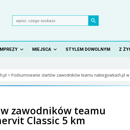
Search Button
Search
for:
IMPREZY
MIEJSCA
STYLEM DOWOLNYM
Z ŻY
h.pl
>
Podsumowanie startów zawodników teamu nabiegowkach.pl w E
ów zawodników teamu
rvit Classic 5 km