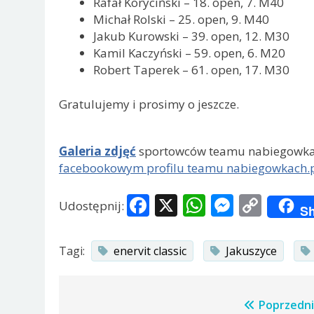
Rafał Koryciński – 18. open, 7. M40
Michał Rolski – 25. open, 9. M40
Jakub Kurowski – 39. open, 12. M30
Kamil Kaczyński – 59. open, 6. M20
Robert Taperek – 61. open, 17. M30
Gratulujemy i prosimy o jeszcze.
Galeria zdjęć
sportowców teamu nabiegowkach
facebookowym profilu teamu nabiegowkach.
Facebook
X
WhatsApp
Messen
Copy
Udostępnij:
Sh
Link
Tagi:
enervit classic
Jakuszyce
Nawigacja
Poprzedni