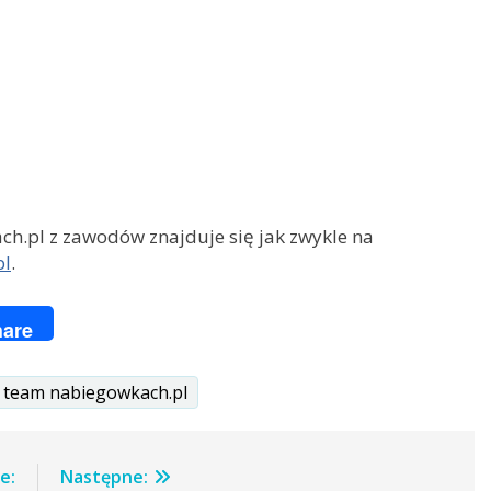
.pl z zawodów znajduje się jak zwykle na
pl
.
ger
are
team nabiegowkach.pl
e:
Następne: