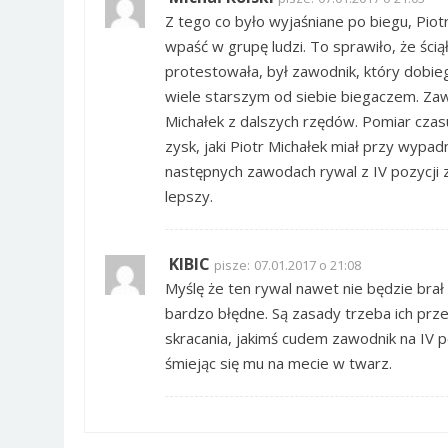
Z tego co było wyjaśniane po biegu, Piotr
wpaść w grupę ludzi. To sprawiło, że ścią
protestowała, był zawodnik, który dobieg
wiele starszym od siebie biegaczem. Zawod
Michałek z dalszych rzędów. Pomiar czasu 
zysk, jaki Piotr Michałek miał przy wypadni
następnych zawodach rywal z IV pozycji z
lepszy.
KIBIC
pisze:
07.01.2017 o 21:08
Myślę że ten rywal nawet nie będzie brał 
bardzo błędne. Są zasady trzeba ich prz
skracania, jakimś cudem zawodnik na IV 
śmiejąc się mu na mecie w twarz.