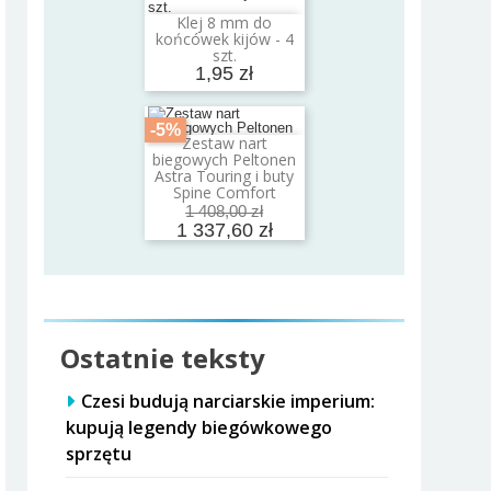
Klej 8 mm do
Dodaj do koszyka
końcówek kijów - 4
szt.
1,95 zł
-5%
Zestaw nart
Dodaj do koszyka
biegowych Peltonen
Astra Touring i buty
Spine Comfort
1 408,00 zł
1 337,60 zł
Ostatnie teksty
Czesi budują narciarskie imperium:
kupują legendy biegówkowego
sprzętu