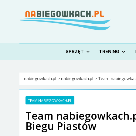
Skip
to
content
Nabiegowkach.pl
portal miłośników narciarstwa biegowego
SPRZĘT
TRENING
nabiegowkach.pl
>
nabiegowkach.pl
>
Team nabiegowkac
TEAM NABIEGOWKACH.PL
Team nabiegowkach.pl
Biegu Piastów