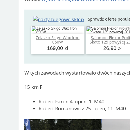
Sprawdź ofertę popul
Żelazko Skigo Wax Iron
Salomon Flexor Prol
Dodaj do koszyka
Dodaj do koszyk
850W
Skate 125 powyżej 2
169,00 zł
26,90 zł
W tych zawodach wystartowało dwóch naszyc
15 km F
Robert Faron 4. open, 1. M40
Robert Romanowicz 25. open, 11. M40