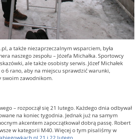
pl, a także niezaprzeczalnym wsparciem, była
enera naszego zespołu – Józefa Michałka. Sportowcy
wskazówki, ale także osobisty serwis. Józef Michałek
 o 6 rano, aby na miejscu sprawdzić warunki,
ty swoim zawodnikom.
owego – rozpoczął się 21 lutego. Każdego dnia odbywał
omowane na koniec tygodnia. Jednak już na samym
ocnym akcentem zapoczątkował dobrą passę. Robert
rwsze w kategorii M40. Więcej o tym pisaliśmy w
biegowkach.pl 21 i 22 lutego.