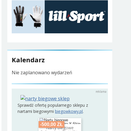
Kalendarz
Nie zaplanowano wydarzeń
Sprawdź ofertę popularnego sklepu z
nartami biegowymi
biegowkowy.pl
.
-500,00 ZŁ
Narty biegowe
Dodaj do koszyka