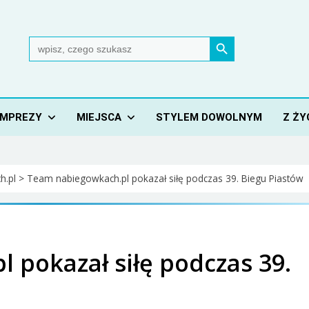
Search Button
Search
for:
IMPREZY
MIEJSCA
STYLEM DOWOLNYM
Z ŻY
h.pl
>
Team nabiegowkach.pl pokazał siłę podczas 39. Biegu Piastów
 pokazał siłę podczas 39.