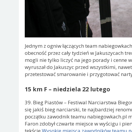
Jednym z ogniw łączących team nabiegowkach.
obecność przez cały tydzień w Jakuszycach tr
mogli nie tylko liczyć na jego porady i cenne 
wyruszał do Jakuszyc przed wszystkimi, nawet
przetestować smarowanie i przygotować nar
15 km F – niedziela 22 lutego
39. Bieg Piastów – Festiwal Narciarstwa Bieg
się jakiś bieg narciarski, te najbardziej ren
początku zawodnik teamu nabiegowkach.pl m
Faron zdobył czwarte miejsce w wyścigu i pie
tekście
Wysokie miejsca zawodników teamu na