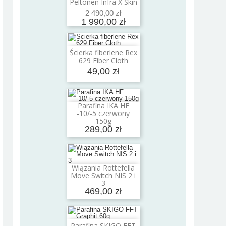
Peltonen Infra X Skin
2 490,00 zł
1 990,00 zł
Ścierka fiberlene Rex
Dodaj do koszyka
629 Fiber Cloth
49,00 zł
Parafina IKA HF
Dodaj do koszyka
-10/-5 czerwony
150g
289,00 zł
Wiązania Rottefella
Dodaj do koszyka
Move Switch NIS 2 i
3
469,00 zł
Parafina SKIGO FFT