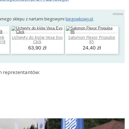
arnego sklepu z nartami biegowymi
biegowkowy.pl
.
ink
Uchwyty do kijów Vexa Evo
Salomon Flexor Propulse
a
Dodaj do koszyka
Dodaj do koszyka
018
Click
85
63,90 zł
24,40 zł
h reprezentantów: