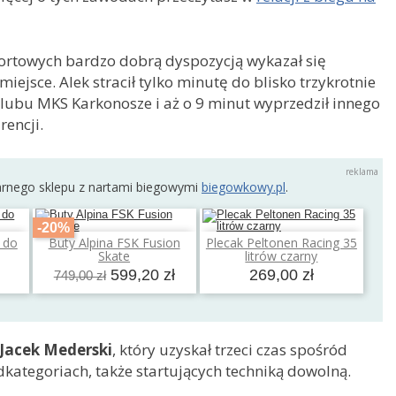
ortowych bardzo dobrą dyspozycją wykazał się
 miejsce. Alek stracił tylko minutę do blisko trzykrotnie
lubu MKS Karkonosze i aż o 9 minut wyprzedził innego
rencji.
arnego sklepu z nartami biegowymi
biegowkowy.pl
.
-20%
s do
Buty Alpina FSK Fusion
Plecak Peltonen Racing 35
a
Dodaj do koszyka
Dodaj do koszyka
Skate
litrów czarny
599,20 zł
269,00 zł
749,00 zł
Jacek Mederski
, który uzyskał trzeci czas spośród
dkategoriach, także startujących techniką dowolną.