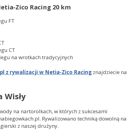
etia-Zico Racing 20 km
egu FT
CT
egu CT
iegu na wrotkach tradycyjnych
 z rywalizacji w Netia-Zico Racing
znajdziecie na
a Wisły
wody na nartorolkach, w których z sukcesami
 nabiegowkach.pl. Rywalizowano techniką dowolną na
ierski z naszej drużyny.