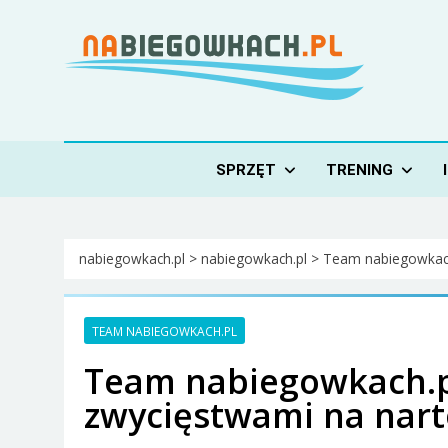
Skip
to
content
Nabiegowkach.pl
portal miłośników narciarstwa biegowego
SPRZĘT
TRENING
nabiegowkach.pl
>
nabiegowkach.pl
>
Team nabiegowkac
TEAM NABIEGOWKACH.PL
Team nabiegowkach.pl 
zwycięstwami na nart