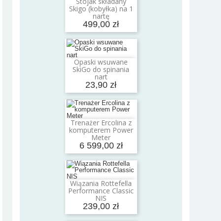
Stojak składany
Dodaj do koszyka
Skigo (kobyłka) na 1
nartę
499,00 zł
Opaski wsuwane
Dodaj do koszyka
SkiGo do spinania
nart
23,90 zł
Trenażer Ercolina z
Dodaj do koszyka
komputerem Power
Meter
6 599,00 zł
Wiązania Rottefella
Dodaj do koszyka
Performance Classic
NIS
239,00 zł