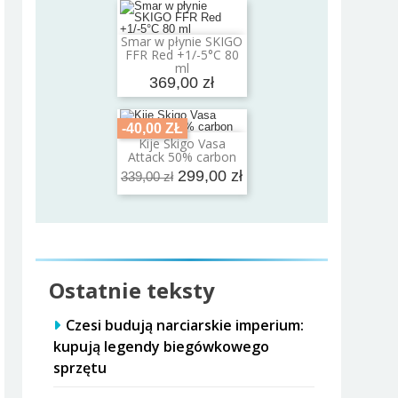
Smar w płynie SKIGO
Dodaj do koszyka
FFR Red +1/-5°C 80
ml
369,00 zł
-40,00 ZŁ
Kije Skigo Vasa
Dodaj do koszyka
Attack 50% carbon
299,00 zł
339,00 zł
Ostatnie teksty
Czesi budują narciarskie imperium:
kupują legendy biegówkowego
sprzętu