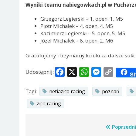
Wyniki teamu nabiegowkach.pl w Pucharze
Grzegorz Legierski – 1. open, 1. M5
Piotr Michałek – 4. open, 4. M5
Kazimierz Legierski – 5. open, 5. M5
Józef Michałek – 8. open, 2. M6
Gratulujemy i trzymamy kciuki za dalsze sukc
Facebook
X
WhatsApp
Messen
Copy
Udostępnij:
Sh
Link
Tagi:
netiazico racing
poznań
zico racing
Nawigacja
Poprzedni