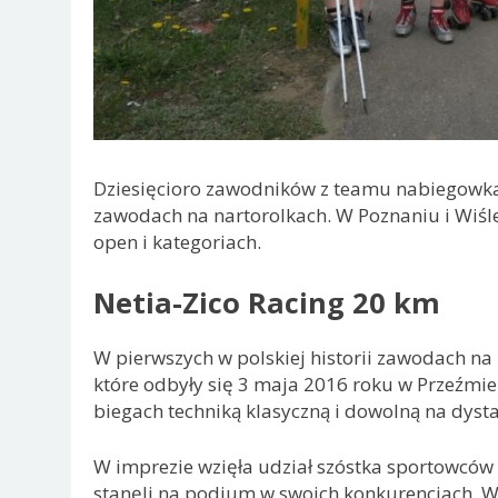
Dziesięcioro zawodników z teamu nabiegowka
zawodach na nartorolkach. W Poznaniu i Wiśl
open i kategoriach.
Netia-Zico Racing 20 km
W pierwszych w polskiej historii zawodach 
które odbyły się 3 maja 2016 roku w Przeźmi
biegach techniką klasyczną i dowolną na dyst
W imprezie wzięła udział szóstka sportowców
stanęli na podium w swoich konkurencjach. W