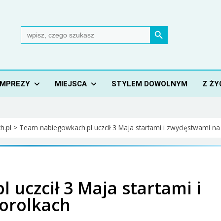
Search Button
Search
for:
IMPREZY
MIEJSCA
STYLEM DOWOLNYM
Z ŻY
h.pl
>
Team nabiegowkach.pl uczcił 3 Maja startami i zwycięstwami na
uczcił 3 Maja startami i
orolkach