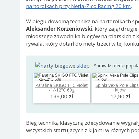
nartorolkach przy Netia-Zico Racing 20 km
.
W biegu dowolną techniką na nartorolkach sp
Aleksander Korzeniowski
, który zajął drugie
młodszego zawodnika biegów narciarskich z k
rywala, który dotarł do mety trzeci w tej konku
Sprawdź ofertę popul
Parafina SKIGO FFC Violet
Spinki Vexa Pole Clip
Dodaj do koszyka
Dodaj do koszyk
-1/-12°C 60g
kijów
199,00 zł
17,90 zł
Bieg techniką klasyczną zdecydowanie wygrał
wszystkich startujących z kijami w różnych po