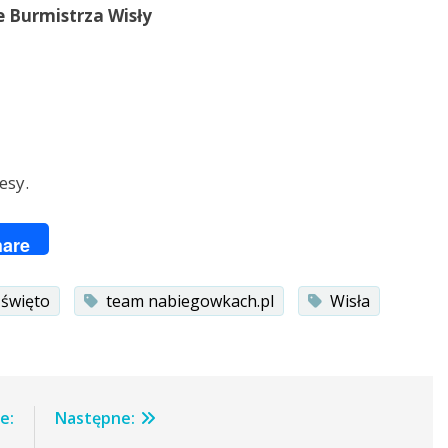
 Burmistrza Wisły
esy.
ger
are
święto
team nabiegowkach.pl
Wisła
e:
Następne: