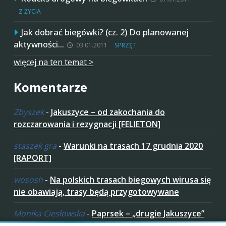
Z ŻYCIA
Jak dobrać biegówki? (cz. 2) Do planowanej
aktywności…
03.01.2011
SPRZĘT
więcej na ten temat >
Komentarze
Zbyszek
-
Jakuszyce – od zakochania do
rozczarowania i rezygnacji [FELIETON]
staszek gra
-
Warunki na trasach 17 grudnia 2020
[RAPORT]
wososh
-
Na polskich trasach biegowych wirusa się
nie obawiają, trasy będą przygotowywane
Monika Ciesłowska
-
Paprsek – „drugie Jakuszyce”
w „czeskich Bieszczadach”