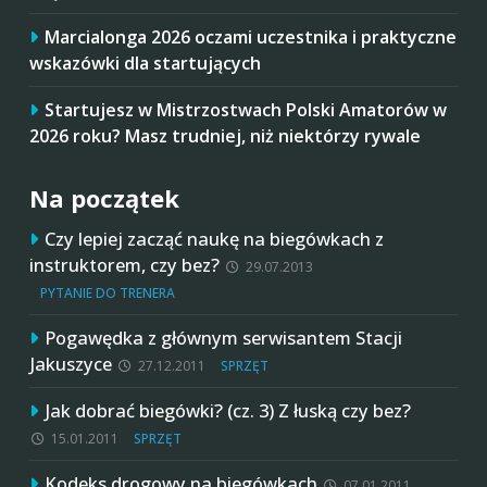
Marcialonga 2026 oczami uczestnika i praktyczne
wskazówki dla startujących
Startujesz w Mistrzostwach Polski Amatorów w
2026 roku? Masz trudniej, niż niektórzy rywale
Na początek
Czy lepiej zacząć naukę na biegówkach z
instruktorem, czy bez?
29.07.2013
PYTANIE DO TRENERA
Pogawędka z głównym serwisantem Stacji
Jakuszyce
27.12.2011
SPRZĘT
Jak dobrać biegówki? (cz. 3) Z łuską czy bez?
15.01.2011
SPRZĘT
Kodeks drogowy na biegówkach
07.01.2011