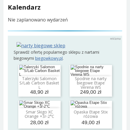
Kalendarz
Nie zaplanowano wydarzeń
Sprawdź ofertę popularnego sklepu z nartami
biegowymi
biegowkowy.pl
.
Talerzyki Salomon
Spodnie na narty
Dodaj do koszyka
Dodaj do koszyka
S/Lab Carbon Basket
biegowe Etape
L
Verena WS
48,90 zł
249,00 zł
Smar Skigo XC
Opaska Etape Stix
Dodaj do koszyka
Dodaj do koszyka
Orange +3/-2°C
różowa
28,00 zł
49,00 zł