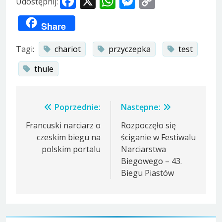
Facebook
X
WhatsApp
Messenger
Copy
Udostępnij:
Link
Share
Tagi:
chariot
przyczepka
test
thule
Nawigacja
Poprzednie:
Następne:
wpisu
Francuski narciarz o
Rozpoczęło się
czeskim biegu na
ściganie w Festiwalu
polskim portalu
Narciarstwa
Biegowego – 43.
Biegu Piastów