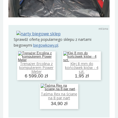
Sprawdź ofertę popularnego sklepu z nartami
biegowymi
biegowkowy.pl
.
Trenażer Ercolina z
Klej 8 mm do
Dodaj do koszyka
Dodaj do koszyka
komputerem Power
końcówek kijów - 4
Meter
szt.
6 599,00 zł
1,95 zł
Taśma Rex na ścianę
Dodaj do koszyka
na 8 par nart
34,90 zł