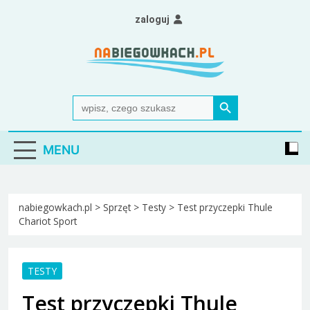
Skip
zaloguj
to
content
Nabiegowkach.pl
portal miłośników narciarstwa biegowego
Search Button
Search
for:
MENU
nabiegowkach.pl
>
Sprzęt
>
Testy
>
Test przyczepki Thule
Chariot Sport
TESTY
Test przyczepki Thule