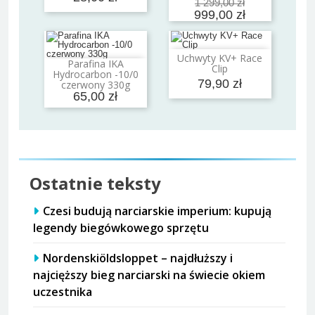
1 299,00 zł
999,00 zł
Uchwyty KV+ Race
Dodaj do koszyka
Parafina IKA
Clip
Dodaj do koszyka
Hydrocarbon -10/0
79,90 zł
czerwony 330g
65,00 zł
Ostatnie teksty
Czesi budują narciarskie imperium: kupują
legendy biegówkowego sprzętu
Nordenskiöldsloppet – najdłuższy i
najcięższy bieg narciarski na świecie okiem
uczestnika