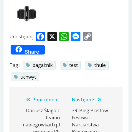
Facebook
X
WhatsApp
Messenger
Copy
Udostępnij:
Link
Share
Tagi:
bagażnik
test
thule
uchwyt
Nawigacja
Poprzednie:
Następne:
wpisu
Dariusz Ślaga z
39. Bieg Piastów –
teamu
Festiwal
nabiegowkach.pl
Narciarstwa
wygrywa VII
Biegowego