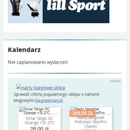
Kalendarz
Nie zaplanowano wydarzeń
Sprawdź ofertę popularnego sklepu z nartami
biegowymi
biegowkowy.pl
.
-300,00 ZŁ
Narty biegowe
Smar Skigo XC
Dodaj do koszyka
Dodaj do koszyka
Peltonen SkinPro
Orange +3/-2°C
Classic
28,00 zł