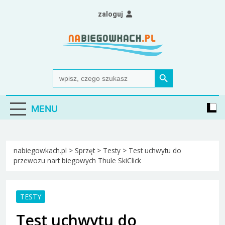
Skip
zaloguj
to
content
Nabiegowkach.pl
portal miłośników narciarstwa biegowego
Search Button
Search
for:
MENU
nabiegowkach.pl
>
Sprzęt
>
Testy
>
Test uchwytu do
przewozu nart biegowych Thule SkiClick
TESTY
Test uchwytu do