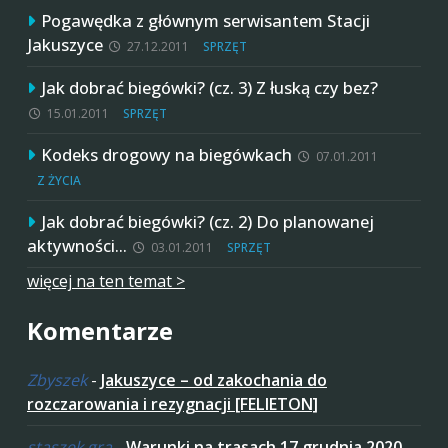
Pogawędka z głównym serwisantem Stacji
Jakuszyce
27.12.2011
SPRZĘT
Jak dobrać biegówki? (cz. 3) Z łuską czy bez?
15.01.2011
SPRZĘT
Kodeks drogowy na biegówkach
07.01.2011
Z ŻYCIA
Jak dobrać biegówki? (cz. 2) Do planowanej
aktywności…
03.01.2011
SPRZĘT
więcej na ten temat >
Komentarze
Zbyszek
-
Jakuszyce – od zakochania do
rozczarowania i rezygnacji [FELIETON]
staszek gra
-
Warunki na trasach 17 grudnia 2020