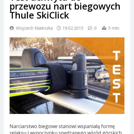
przewozu nart biegowych
Thule SkiClick
Wojciech Maleszka
19.02.2015
0
5 min.
Narciarstwo biegowe stanowi wspaniałą formę
relaksu i wypoczynku spędzanego wśród górskich,