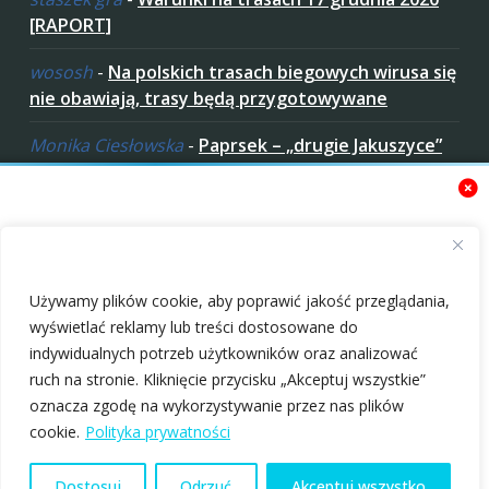
[RAPORT]
wososh
-
Na polskich trasach biegowych wirusa się
nie obawiają, trasy będą przygotowywane
Monika Ciesłowska
-
Paprsek – „drugie Jakuszyce”
w „czeskich Bieszczadach”
ziaro
-
Paprsek – „drugie Jakuszyce” w „czeskich
Bieszczadach”
Zaakceptuj ciastezka
Używamy plików cookie, aby poprawić jakość przeglądania,
wyświetlać reklamy lub treści dostosowane do
indywidualnych potrzeb użytkowników oraz analizować
ruch na stronie. Kliknięcie przycisku „Akceptuj wszystkie”
oznacza zgodę na wykorzystywanie przez nas plików
Look great, feel safe.
Buty Spine Technic
Copyright © 2010-2026 nabiegowkach.pl
cookie.
Polityka prywatności
Gogle na biegówki
do techniki
czeskiej firmy Relax
klasycznej [TEST]
O Nas
Regulamin
Patronaty
Polityka Prywatności
Dostosuj
Odrzuć
Akceptuj wszystko