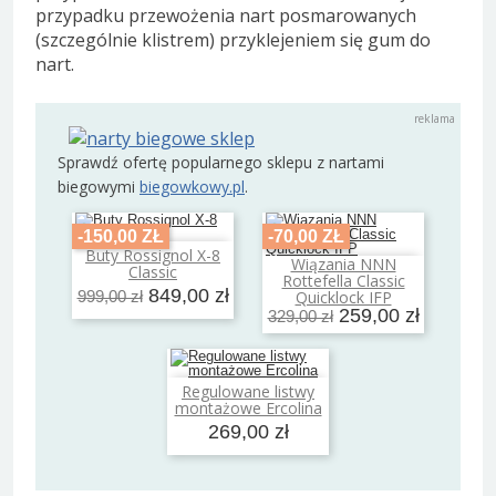
przypadku przewożenia nart posmarowanych
(szczególnie klistrem) przyklejeniem się gum do
nart.
Sprawdź ofertę popularnego sklepu z nartami
biegowymi
biegowkowy.pl
.
-150,00 ZŁ
-70,00 ZŁ
Buty Rossignol X-8
Dodaj do koszyka
Wiązania NNN
Classic
Dodaj do koszyka
Rottefella Classic
849,00 zł
Quicklock IFP
999,00 zł
259,00 zł
329,00 zł
Regulowane listwy
Dodaj do koszyka
montażowe Ercolina
269,00 zł