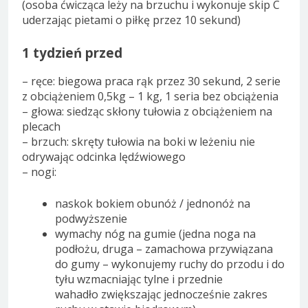
(osoba ćwicząca leży na brzuchu i wykonuje skip C
uderzając pietami o piłkę przez 10 sekund)
1 tydzień przed
– ręce: biegowa praca rąk przez 30 sekund, 2 serie
z obciążeniem 0,5kg – 1 kg, 1 seria bez obciążenia
– głowa: siedząc skłony tułowia z obciążeniem na
plecach
– brzuch: skręty tułowia na boki w leżeniu nie
odrywając odcinka lędźwiowego
– nogi:
naskok bokiem obunóż / jednonóż na
podwyższenie
wymachy nóg na gumie (jedna noga na
podłożu, druga – zamachowa przywiązana
do gumy – wykonujemy ruchy do przodu i do
tyłu wzmacniając tylne i przednie
wahadło zwiększając jednocześnie zakres