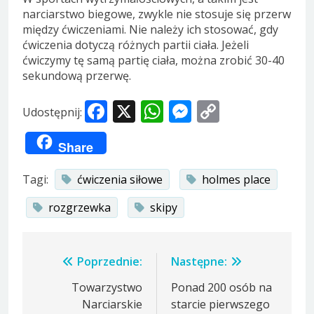
narciarstwo biegowe, zwykle nie stosuje się przerw
między ćwiczeniami. Nie należy ich stosować, gdy
ćwiczenia dotyczą różnych partii ciała. Jeżeli
ćwiczymy tę samą partię ciała, można zrobić 30-40
sekundową przerwę.
Facebook
X
WhatsApp
Messenger
Copy
Udostępnij:
Link
Share
Tagi:
ćwiczenia siłowe
holmes place
rozgrzewka
skipy
Nawigacja
Poprzednie:
Następne:
wpisu
Towarzystwo
Ponad 200 osób na
Narciarskie
starcie pierwszego