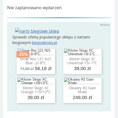
Nie zaplanowano wydarzeń
Sprawdź ofertę popularnego sklepu z nartami
biegowymi
biegowkowy.pl
.
-25%
Smar Rex 121 N21
Klister Skigo XC
Dodaj do koszyka
Dodaj do koszyka
Blue -2/-8°C
Universal +3/-1°C
56,18 zł
39,00 zł
74,90 zł
Klister Skigo XC
Okulary R2 Gain
Dodaj do koszyka
Dodaj do koszyka
Orange +10/+3°C
Khaki
39,00 zł
249,00 zł