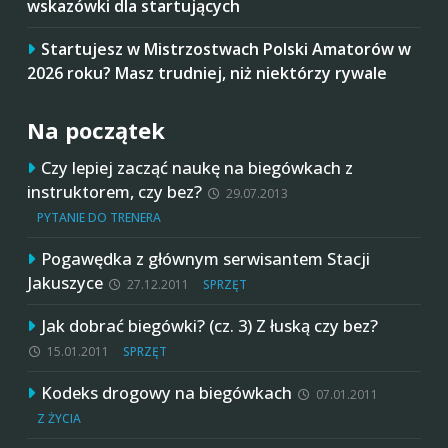
wskazówki dla startujących
Startujesz w Mistrzostwach Polski Amatorów w
2026 roku? Masz trudniej, niż niektórzy rywale
Na początek
Czy lepiej zacząć naukę na biegówkach z
instruktorem, czy bez?
29.07.2013
PYTANIE DO TRENERA
Pogawędka z głównym serwisantem Stacji
Jakuszyce
27.12.2011
SPRZĘT
Jak dobrać biegówki? (cz. 3) Z łuską czy bez?
15.01.2011
SPRZĘT
Kodeks drogowy na biegówkach
07.01.2011
Z ŻYCIA