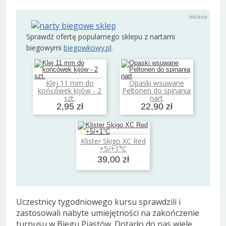
Sprawdź ofertę popularnego sklepu z nartami
biegowymi
biegowkowy.pl
.
Klej 11 mm do
Opaski wsuwane
Dodaj do koszyka
Dodaj do koszyka
końcówek kijów - 2
Peltonen do spinania
szt.
nart
2,95 zł
22,90 zł
Klister Skigo XC Red
Dodaj do koszyka
+5/+1°C
39,00 zł
Uczestnicy tygodniowego kursu sprawdzili i
zastosowali nabyte umiejętności na zakończenie
turnusu w Biegu Piastów. Dotarło do nas wiele