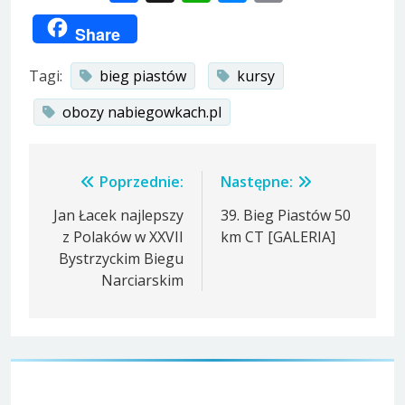
Link
Share
Tagi:
bieg piastów
kursy
obozy nabiegowkach.pl
Nawigacja
Poprzednie:
Następne:
wpisu
Jan Łacek najlepszy
39. Bieg Piastów 50
z Polaków w XXVII
km CT [GALERIA]
Bystrzyckim Biegu
Narciarskim