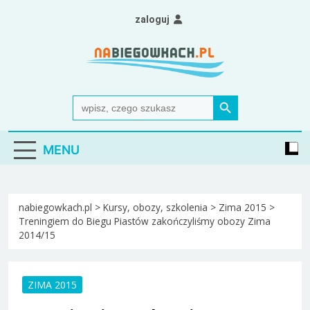
Skip
zaloguj
to
content
Nabiegowkach.pl
portal miłośników narciarstwa biegowego
Search Button
Search
for:
MENU
nabiegowkach.pl
>
Kursy, obozy, szkolenia
>
Zima 2015
>
Treningiem do Biegu Piastów zakończyliśmy obozy Zima
2014/15
ZIMA 2015