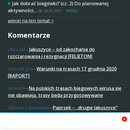
Jak dobrać biegówki? (cz. 2) Do planowanej
aktywności…
03.01.2011
SPRZĘT
więcej na ten temat >
Komentarze
Zbyszek
-
Jakuszyce – od zakochania do
rozczarowania i rezygnacji [FELIETON]
staszek gra
-
Warunki na trasach 17 grudnia 2020
[RAPORT]
wososh
-
Na polskich trasach biegowych wirusa się
nie obawiają, trasy będą przygotowywane
Monika Ciesłowska
-
Paprsek – „drugie Jakuszyce”
w „czeskich Bieszczadach”
ziaro
-
Paprsek – „drugie Jakuszyce” w „czeskich