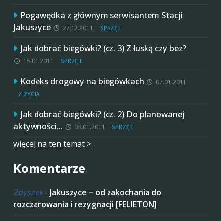
Pogawędka z głównym serwisantem Stacji
Jakuszyce
27.12.2011
SPRZĘT
Jak dobrać biegówki? (cz. 3) Z łuską czy bez?
15.01.2011
SPRZĘT
Kodeks drogowy na biegówkach
07.01.2011
Z ŻYCIA
Jak dobrać biegówki? (cz. 2) Do planowanej
aktywności…
03.01.2011
SPRZĘT
więcej na ten temat >
Komentarze
Zbyszek
-
Jakuszyce – od zakochania do
rozczarowania i rezygnacji [FELIETON]