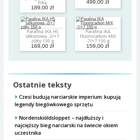
499,00 zł
foką
189,00 zł
Parafina IKA HS
Parafina IKA
Dodaj do koszyka
Dodaj do koszyka
silikonowa -2/+7
Fluorocarbon MIX
żółty 150 g
-7/+7 150 g
169,00 zł
159,00 zł
Ostatnie teksty
Czesi budują narciarskie imperium: kupują
legendy biegówkowego sprzętu
Nordenskiöldsloppet – najdłuższy i
najcięższy bieg narciarski na świecie okiem
uczestnika