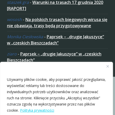
staszek gra
-
Warunki na trasach 17 grudnia 2020
[RAPORT]
wososh
-
Na polskich trasach biegowych wirusa się
nie obawiają, trasy będą przygotowywane
Monika Ciesłowska
-
Paprsek – „drugie Jakuszyce”
w „czeskich Bieszczadach”
ziaro
-
Paprsek – „drugie Jakuszyce” w „czeskich
Bieszczadach”
Zaakceptuj ciastezka
Używamy plików cookie, aby poprawić jakość przeglądania,
wyświetlać reklamy lub treści dostosowane do
indywidualnych potrzeb użytkowników oraz analizować
ruch na stronie. Kliknięcie przycisku „Akceptuj wszystkie”
Copyright © 2010-2026 nabiegowkach.pl
oznacza zgodę na wykorzystywanie przez nas plików
cookie.
Polityka prywatności
O Nas
Regulamin
Patronaty
Polityka Prywatności