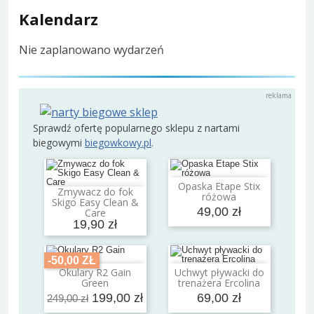
Kalendarz
Nie zaplanowano wydarzeń
Sprawdź ofertę popularnego sklepu z nartami
biegowymi
biegowkowy.pl
.
Opaska Etape Stix
Dodaj do koszyka
Zmywacz do fok
różowa
Dodaj do koszyka
Skigo Easy Clean &
49,00 zł
Care
19,90 zł
-50,00 ZŁ
Okulary R2 Gain
Uchwyt pływacki do
Dodaj do koszyka
Dodaj do koszyka
Green
trenażera Ercolina
199,00 zł
69,00 zł
249,00 zł