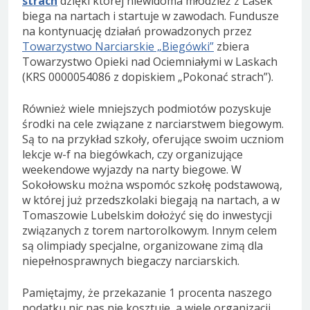
strach
dzięki której niewidoma młodzież z Lasek
biega na nartach i startuje w zawodach. Fundusze
na kontynuację działań prowadzonych przez
Towarzystwo Narciarskie „Biegówki”
zbiera
Towarzystwo Opieki nad Ociemniałymi w Laskach
(KRS 0000054086 z dopiskiem „Pokonać strach”).
Również wiele mniejszych podmiotów pozyskuje
środki na cele związane z narciarstwem biegowym.
Są to na przykład szkoły, oferujące swoim uczniom
lekcje w-f na biegówkach, czy organizujące
weekendowe wyjazdy na narty biegowe. W
Sokołowsku można wspomóc szkołę podstawową,
w której już przedszkolaki biegają na nartach, a w
Tomaszowie Lubelskim dołożyć się do inwestycji
związanych z torem nartorolkowym. Innym celem
są olimpiady specjalne, organizowane zimą dla
niepełnosprawnych biegaczy narciarskich.
Pamiętajmy, że przekazanie 1 procenta naszego
podatku nic nas nie kosztuje, a wiele organizacji