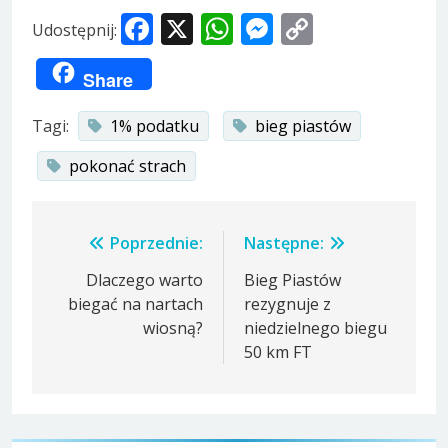
Facebook
X
WhatsApp
Messenger
Copy
Udostępnij:
Link
Share
Tagi:
1% podatku
bieg piastów
pokonać strach
Nawigacja
Poprzednie:
Następne:
wpisu
Dlaczego warto
Bieg Piastów
biegać na nartach
rezygnuje z
wiosną?
niedzielnego biegu
50 km FT