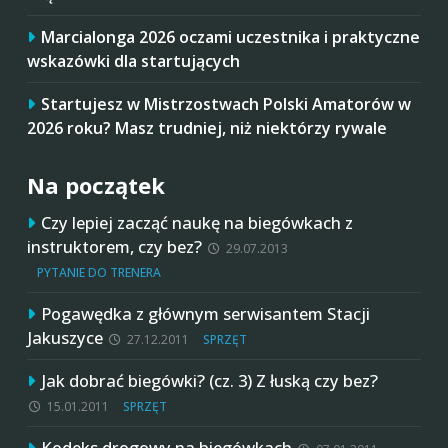
Marcialonga 2026 oczami uczestnika i praktyczne
wskazówki dla startujących
Startujesz w Mistrzostwach Polski Amatorów w
2026 roku? Masz trudniej, niż niektórzy rywale
Na początek
Czy lepiej zacząć naukę na biegówkach z
instruktorem, czy bez?
29.07.2013
PYTANIE DO TRENERA
Pogawędka z głównym serwisantem Stacji
Jakuszyce
27.12.2011
SPRZĘT
Jak dobrać biegówki? (cz. 3) Z łuską czy bez?
15.01.2011
SPRZĘT
Kodeks drogowy na biegówkach