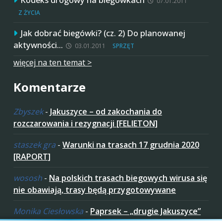
07.01.2011
Z ŻYCIA
Jak dobrać biegówki? (cz. 2) Do planowanej
aktywności…
03.01.2011
SPRZĘT
więcej na ten temat >
Komentarze
Zbyszek
-
Jakuszyce – od zakochania do
rozczarowania i rezygnacji [FELIETON]
staszek gra
-
Warunki na trasach 17 grudnia 2020
[RAPORT]
wososh
-
Na polskich trasach biegowych wirusa się
nie obawiają, trasy będą przygotowywane
Monika Ciesłowska
-
Paprsek – „drugie Jakuszyce”