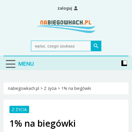
Skip
zaloguj
to
content
Nabiegowkach.pl
portal miłośników narciarstwa biegowego
Search Button
Search
for:
MENU
nabiegowkach.pl
>
Z życia
>
1% na biegówki
Z ŻYCIA
1% na biegówki