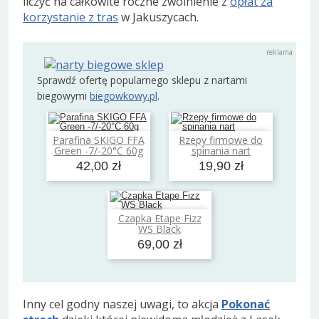
liczyć na całkowite roczne zwolnienie z
opłat za
korzystanie z tras
w Jakuszycach.
Sprawdź ofertę popularnego sklepu z nartami
biegowymi
biegowkowy.pl
.
Parafina SKIGO FFA
Rzepy firmowe do
Dodaj do koszyka
Dodaj do koszyka
Green -7/-20°C 60g
spinania nart
42,00 zł
19,90 zł
Czapka Etape Fizz
Dodaj do koszyka
WS Black
69,00 zł
Inny cel godny naszej uwagi, to akcja
Pokonać