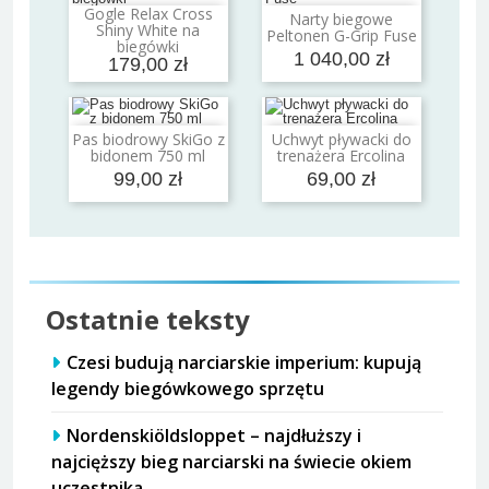
Gogle Relax Cross
Narty biegowe
Dodaj do koszyka
Dodaj do koszyka
Shiny White na
Peltonen G-Grip Fuse
biegówki
1 040,00 zł
179,00 zł
Pas biodrowy SkiGo z
Uchwyt pływacki do
Dodaj do koszyka
Dodaj do koszyka
bidonem 750 ml
trenażera Ercolina
99,00 zł
69,00 zł
Ostatnie teksty
Czesi budują narciarskie imperium: kupują
legendy biegówkowego sprzętu
Nordenskiöldsloppet – najdłuższy i
najcięższy bieg narciarski na świecie okiem
uczestnika