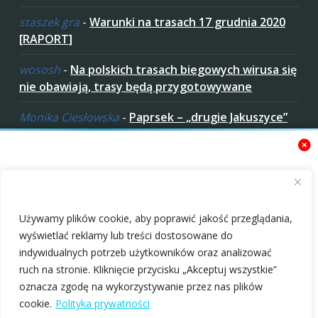
staszek gra
-
Warunki na trasach 17 grudnia 2020
[RAPORT]
wososh
-
Na polskich trasach biegowych wirusa się
nie obawiają, trasy będą przygotowywane
Monika Ciesłowska
-
Paprsek – „drugie Jakuszyce”
w „czeskich Bieszczadach”
ziaro
-
Paprsek – „drugie Jakuszyce” w „czeskich
Bieszczadach”
Zaakceptuj ciastezka
Używamy plików cookie, aby poprawić jakość przeglądania,
wyświetlać reklamy lub treści dostosowane do
indywidualnych potrzeb użytkowników oraz analizować
ruch na stronie. Kliknięcie przycisku „Akceptuj wszystkie”
oznacza zgodę na wykorzystywanie przez nas plików
Poznajmy się: Jacek
Poznajmy się:
Copyright © 2010-2026 nabiegowkach.pl
cookie.
Polityka prywatności
Mederski radzi jak
Andrzej Nowiński –