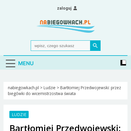
Skip
zaloguj
to
content
Nabiegowkach.pl
portal miłośników narciarstwa biegowego
Search Button
Search
for:
MENU
nabiegowkach.pl
>
Ludzie
>
Bartłomiej Przedwojewski: przez
biegówki do wicemistrzostwa świata
LUDZIE
Bartłomiej Przedwojewski: