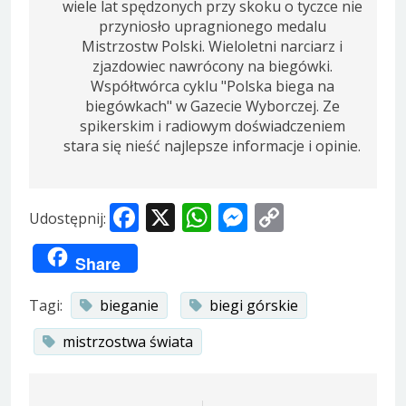
wiele lat spędzonych przy skoku o tyczce nie
przyniosło upragnionego medalu
Mistrzostw Polski. Wieloletni narciarz i
zjazdowiec nawrócony na biegówki.
Współtwórca cyklu "Polska biega na
biegówkach" w Gazecie Wyborczej. Ze
spikerskim i radiowym doświadczeniem
stara się nieść najlepsze informacje i opinie.
Facebook
X
WhatsApp
Messenger
Copy
Udostępnij:
Link
Share
Tagi:
bieganie
biegi górskie
mistrzostwa świata