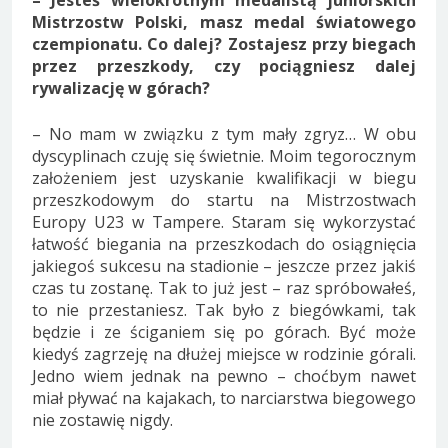
– Jesteś wielokrotnym medalistą juniorskich
Mistrzostw Polski, masz medal światowego
czempionatu. Co dalej? Zostajesz przy biegach
przez przeszkody, czy pociągniesz dalej
rywalizację w górach?
– No mam w związku z tym mały zgryz… W obu
dyscyplinach czuję się świetnie. Moim tegorocznym
założeniem jest uzyskanie kwalifikacji w biegu
przeszkodowym do startu na Mistrzostwach
Europy U23 w Tampere. Staram się wykorzystać
łatwość biegania na przeszkodach do osiągnięcia
jakiegoś sukcesu na stadionie – jeszcze przez jakiś
czas tu zostanę. Tak to już jest – raz spróbowałeś,
to nie przestaniesz. Tak było z biegówkami, tak
będzie i ze ściganiem się po górach. Być może
kiedyś zagrzeję na dłużej miejsce w rodzinie górali.
Jedno wiem jednak na pewno – choćbym nawet
miał pływać na kajakach, to narciarstwa biegowego
nie zostawię nigdy.