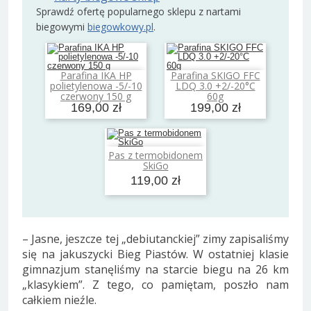
Sprawdź ofertę popularnego sklepu z nartami
biegowymi
biegowkowy.pl
.
Parafina IKA HP
Parafina SKIGO FFC
Dodaj do koszyka
Dodaj do koszyka
polietylenowa -5/-10
LDQ 3.0 +2/-20°C
czerwony 150 g
60g
169,00 zł
199,00 zł
Pas z termobidonem
Dodaj do koszyka
SkiGo
119,00 zł
– Jasne, jeszcze tej „debiutanckiej” zimy zapisaliśmy
się na jakuszycki Bieg Piastów. W ostatniej klasie
gimnazjum stanęliśmy na starcie biegu na 26 km
„klasykiem”. Z tego, co pamiętam, poszło nam
całkiem nieźle.