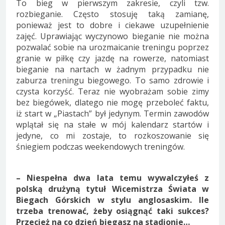
To bieg w pierwszym zakresie, czyli tzw.
rozbieganie. Często stosuję taką zamianę,
ponieważ jest to dobre i ciekawe uzupełnienie
zajęć. Uprawiając wyczynowo bieganie nie można
pozwalać sobie na urozmaicanie treningu poprzez
granie w piłkę czy jazdę na rowerze, natomiast
bieganie na nartach w żadnym przypadku nie
zaburza treningu biegowego. To samo zdrowie i
czysta korzyść. Teraz nie wyobrażam sobie zimy
bez biegówek, dlatego nie mogę przeboleć faktu,
iż start w „Piastach” był jedynym. Termin zawodów
wplątał się na stałe w mój kalendarz startów i
jedyne, co mi zostaje, to rozkoszowanie się
śniegiem podczas weekendowych treningów.
– Niespełna dwa lata temu wywalczyłeś z
polską drużyną tytuł Wicemistrza Świata w
Biegach Górskich w stylu anglosaskim. Ile
trzeba trenować, żeby osiągnąć taki sukces?
Przecież na co dzień biegasz na stadionie…