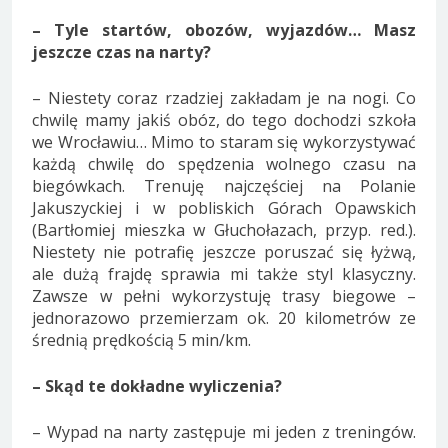
– Tyle startów, obozów, wyjazdów… Masz
jeszcze czas na narty?
– Niestety coraz rzadziej zakładam je na nogi. Co
chwilę mamy jakiś obóz, do tego dochodzi szkoła
we Wrocławiu… Mimo to staram się wykorzystywać
każdą chwilę do spędzenia wolnego czasu na
biegówkach. Trenuję najczęściej na Polanie
Jakuszyckiej i w pobliskich Górach Opawskich
(Bartłomiej mieszka w Głuchołazach, przyp. red.).
Niestety nie potrafię jeszcze poruszać się łyżwą,
ale dużą frajdę sprawia mi także styl klasyczny.
Zawsze w pełni wykorzystuję trasy biegowe –
jednorazowo przemierzam ok. 20 kilometrów ze
średnią prędkością 5 min/km.
– Skąd te dokładne wyliczenia?
– Wypad na narty zastępuje mi jeden z treningów.