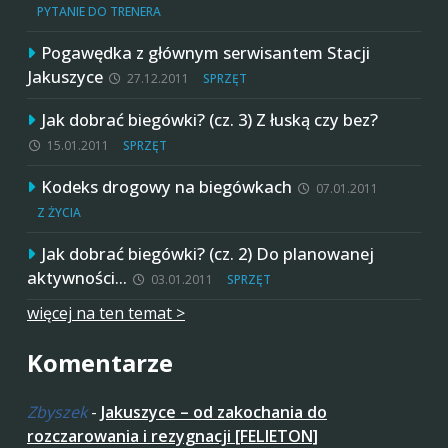
PYTANIE DO TRENERA
Pogawędka z głównym serwisantem Stacji
Jakuszyce
27.12.2011
SPRZĘT
Jak dobrać biegówki? (cz. 3) Z łuską czy bez?
15.01.2011
SPRZĘT
Kodeks drogowy na biegówkach
07.01.2011
Z ŻYCIA
Jak dobrać biegówki? (cz. 2) Do planowanej
aktywności…
03.01.2011
SPRZĘT
więcej na ten temat >
Komentarze
Zbyszek
-
Jakuszyce – od zakochania do
rozczarowania i rezygnacji [FELIETON]