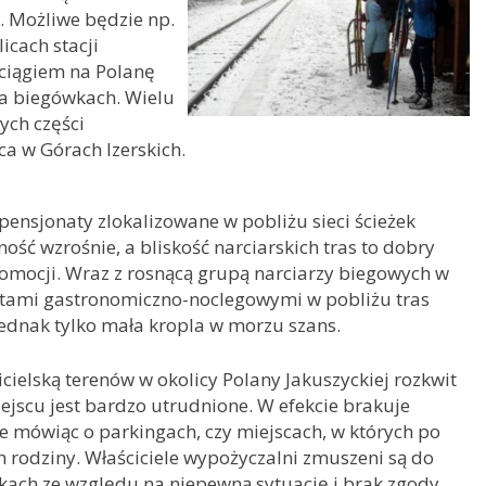
. Możliwe będzie np.
cach stacji
ociągiem na Polanę
na biegówkach. Wielu
ych części
ca w Górach Izerskich.
i pensjonaty zlokalizowane w pobliżu sieci ścieżek
ność wzrośnie, a bliskość narciarskich tras to dobry
mocji. Wraz z rosnącą grupą narciarzy biegowych w
ektami gastronomiczno-noclegowymi w pobliżu tras
 jednak tylko mała kropla w morzu szans.
ielską terenów w okolicy Polany Jakuszyckiej rozkwit
ejscu jest bardzo utrudnione. W efekcie brakuje
ie mówiąc o parkingach, czy miejscach, w których po
h rodziny. Właściciele wypożyczalni zmuszeni są do
ach ze względu na niepewną sytuację i brak zgody