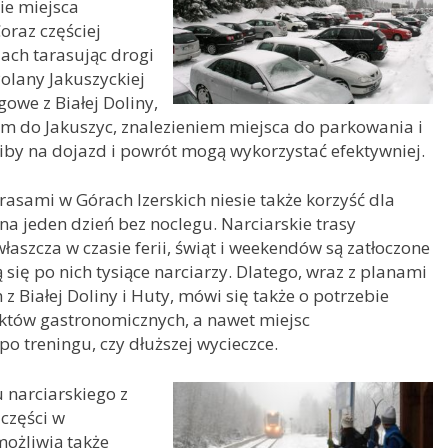
ie miejsca
raz częściej
ach tarasując drogi
Polany Jakuszyckiej
owe z Białej Doliny,
em do Jakuszyc, znalezieniem miejsca do parkowania i
iby na dojazd i powrót mogą wykorzystać efektywniej.
 trasami w Górach Izerskich niesie także korzyść dla
na jeden dzień bez noclegu. Narciarskie trasy
łaszcza w czasie ferii, świąt i weekendów są zatłoczone
się po nich tysiące narciarzy. Dlatego, wraz z planami
z Białej Doliny i Huty, mówi się także o potrzebie
któw gastronomicznych, a nawet miejsc
o treningu, czy dłuższej wycieczce.
 narciarskiego z
 części w
możliwią także