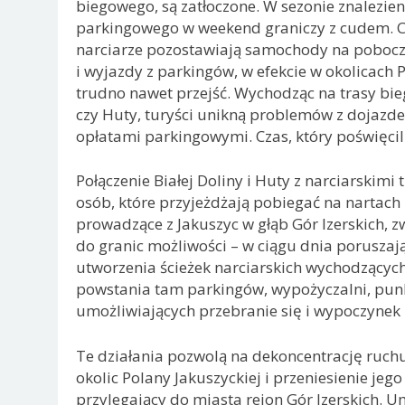
biegowego, są zatłoczone. W sezonie znalezien
parkingowego w weekend graniczy z cudem. Co
narciarze pozostawiają samochody na pobocz
i wyjazdy z parkingów, w efekcie w okolicach 
trudno nawet przejść. Wychodząc na trasy bieg
czy Huty, turyści unikną problemów z dojazd
opłatami parkingowymi. Czas, który poświęcil
Połączenie Białej Doliny i Huty z narciarskimi
osób, które przyjeżdżają pobiegać na nartach 
prowadzące z Jakuszyc w głąb Gór Izerskich, zw
do granic możliwości – w ciągu dnia poruszają 
utworzenia ścieżek narciarskich wychodzących 
powstania tam parkingów, wypożyczalni, pun
umożliwiających przebranie się i wypoczynek p
Te działania pozwolą na dekoncentrację ruchu
okolic Polany Jakuszyckiej i przeniesienie jego
przylegający do miasta rejon Gór Izerskich. U