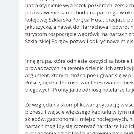
uatrakcyjnienie wycieczek po Górach Izerskich
pozostawienie samochodu na parkingu w okoli
kolejowej Szklarska Poręba Huta, przejazd p
Jakuszycką, a nawet do Harrachova i powrót 
turystom rozpoczęcie wędrówki na nartach z t
Szklarskiej Poręby pozwoli odkryć nowe miejs
Inną grupą, która odniesie korzyści są hotele 
prowadzących na terenie dzielnic. Ich atrakcyj
argument, którym można posługiwać się w pro
Polsce, będzie też rosło zainteresowanie obi
biegowych. Profity jakie odniosą hotelarze to
Ze względu na skomplikowaną sytuację właścic
biznesu i wejście większego kapitału w tym mi
sklepów, gastronomii i miejsc noclegowych, n
nartach mogliby się rozerwać narciarze lub ic
prowadzenia działalności w drewnianych budk