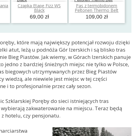
ania
Czapka Etape Fizz WS
Pas z termobidonem
a
Dodaj do koszyka
Dodaj do koszyka
Black
Peltonen Thermo Belt
69,00 zł
109,00 zł
 Poręby, które mają największy potencjał rozwoju dzięki
i atut, leżą u podnóża Gór Izerskich i są blisko tras
e Bieg Piastów. Jak wiemy, w Górach Izerskich panuje
o jedno z bardziej śnieżnych miejsc nie tylko w Polsce,
 tras biegowych utrzymywanych przez Bieg Piastów
 wiedzą, ale niewiele jest miejsc w tej części
e i to profesjonalnie przez cały sezon.
c Szklarskiej Poręby do sieci istniejących tras
zy wybierają zakwaterowanie na miejscu. Teraz będą
z hotelu, czy pensjonatu.
 narciarstwa