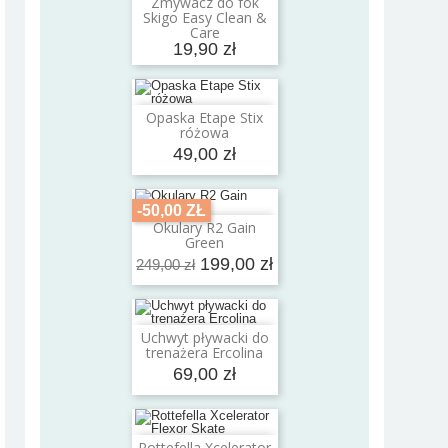
Zmywacz do fok
Dodaj do koszyka
Skigo Easy Clean &
Care
19,90 zł
Opaska Etape Stix
Dodaj do koszyka
różowa
49,00 zł
-50,00 ZŁ
Okulary R2 Gain
Dodaj do koszyka
Green
199,00 zł
249,00 zł
Uchwyt pływacki do
Dodaj do koszyka
trenażera Ercolina
69,00 zł
Rottefella Xcelerator