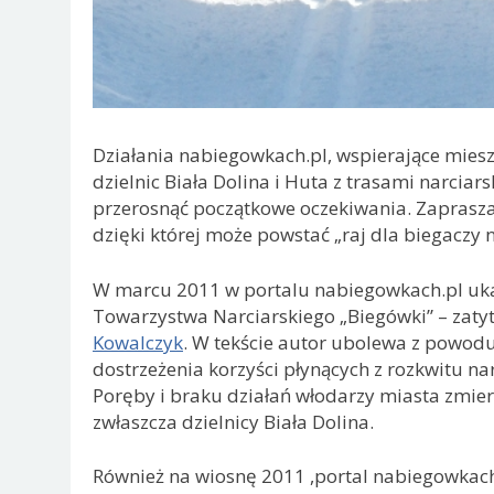
Działania nabiegowkach.pl, wspierające mies
dzielnic Biała Dolina i Huta z trasami narciar
przerosnąć początkowe oczekiwania. Zapraszam
dzięki której może powstać „raj dla biegaczy n
W marcu 2011 w portalu nabiegowkach.pl ukaz
Towarzystwa Narciarskiego „Biegówki” – zat
Kowalczyk
. W tekście autor ubolewa z powodu
dostrzeżenia korzyści płynących z rozkwitu na
Poręby i braku działań włodarzy miasta zmier
zwłaszcza dzielnicy Biała Dolina.
Również na wiosnę 2011 ,portal nabiegowkach.