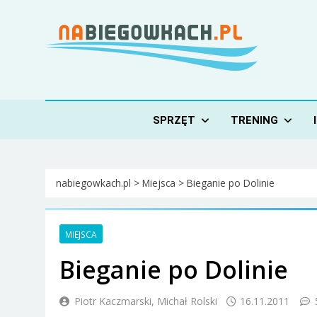
Skip
to
content
Nabiegowkach.pl
portal miłośników narciarstwa biegowego
SPRZĘT
TRENING
nabiegowkach.pl
>
Miejsca
>
Bieganie po Dolinie
MIEJSCA
Bieganie po Dolinie
Piotr Kaczmarski, Michał Rolski
16.11.2011