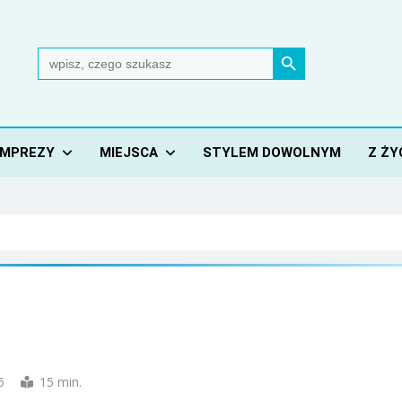
Search Button
Search
for:
IMPREZY
MIEJSCA
STYLEM DOWOLNYM
Z ŻY
5
15 min.