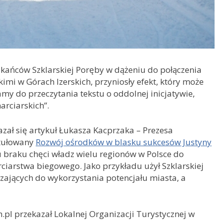
zkańców Szklarskiej Poręby w dążeniu do połączenia
skimi w Górach Izerskich, przyniosły efekt, który może
y do przeczytania tekstu o oddolnej inicjatywie,
arciarskich”.
ał się artykuł Łukasza Kacprzaka – Prezesa
ytułowany
Rozwój ośrodków w blasku sukcesów Justyny
 braku chęci władz wielu regionów w Polsce do
rciarstwa biegowego. Jako przykładu użył Szklarskiej
zających do wykorzystania potencjału miasta, a
pl przekazał Lokalnej Organizacji Turystycznej w