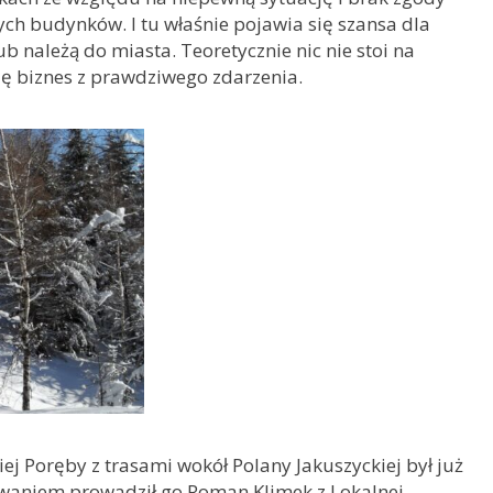
zych budynków. I tu właśnie pojawia się szansa dla
ub należą do miasta. Teoretycznie nic nie stoi na
ię biznes z prawdziwego zdarzenia.
iej Poręby z trasami wokół Polany Jakuszyckiej był już
owaniem prowadził go Roman Klimek z Lokalnej