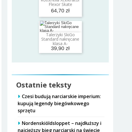
Dodaj do koszyka
Flexor Skate
64,70 zł
Talerzyki SkiGo
Dodaj do koszyka
Standard nakręcane
klasa A-
39,90 zł
Ostatnie teksty
Czesi budują narciarskie imperium:
kupują legendy biegówkowego
sprzętu
Nordenskiöldsloppet – najdłuższy i
najcięższy bieg narciarski na świecie