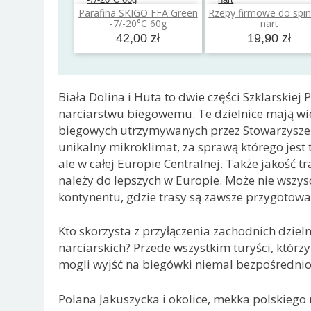
Parafina SKIGO FFA Green
Rzepy firmowe do spin
Dodaj do koszyka
Dodaj do koszyk
-7/-20°C 60g
nart
42,00 zł
19,90 zł
Biała Dolina i Huta to dwie części Szklarskiej
narciarstwu biegowemu. Te dzielnice mają wielk
biegowych utrzymywanych przez Stowarzyszeni
unikalny mikroklimat, za sprawą którego jest t
ale w całej Europie Centralnej. Także jakość
należy do lepszych w Europie. Może nie wszyscy
kontynentu, gdzie trasy są zawsze przygotowan
Kto skorzysta z przyłączenia zachodnich dzielni
narciarskich? Przede wszystkim turyści, któr
mogli wyjść na biegówki niemal bezpośrednio 
Polana Jakuszycka i okolice, mekka polskiego