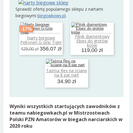
Sprawdź ofertę popularnego sklepu z nartami
biegowymi
biegowkowy.pl
.
-17%
Pilnik diamentowy
Narty biegowe
Dodaj do koszyka
Dodaj do koszyka
Elpex do grotów
Peltonen G-Grip Tiger
kijów
356,07 zł
429,00 zł
119,00 zł
Taśma Rex na ścianę
Dodaj do koszyka
na 8 par nart
34,90 zł
Wyniki wszystkich startujących zawodników z
teamu nabiegowkach.pl w Mistrzostwach
Polski PZN Amatorów w biegach narciarskich w
2020 roku