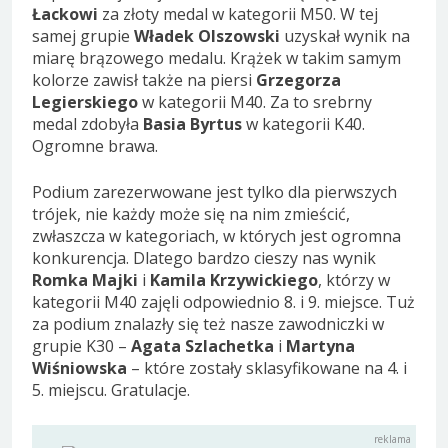
Łackowi
za złoty medal w kategorii M50. W tej
samej grupie
Władek Olszowski
uzyskał wynik na
miarę brązowego medalu. Krążek w takim samym
kolorze zawisł także na piersi
Grzegorza
Legierskiego
w kategorii M40. Za to srebrny
medal zdobyła
Basia Byrtus
w kategorii K40.
Ogromne brawa.
Podium zarezerwowane jest tylko dla pierwszych
trójek, nie każdy może się na nim zmieścić,
zwłaszcza w kategoriach, w których jest ogromna
konkurencja. Dlatego bardzo cieszy nas wynik
Romka Majki
i
Kamila Krzywickiego
, którzy w
kategorii M40 zajęli odpowiednio 8. i 9. miejsce. Tuż
za podium znalazły się też nasze zawodniczki w
grupie K30 –
Agata Szlachetka
i
Martyna
Wiśniowska
– które zostały sklasyfikowane na 4. i
5. miejscu. Gratulacje.