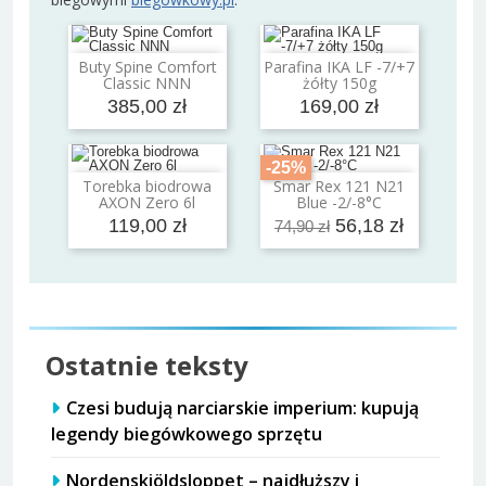
Buty Spine Comfort
Parafina IKA LF -7/+7
Dodaj do koszyka
Dodaj do koszyka
Classic NNN
żółty 150g
385,00 zł
169,00 zł
-25%
Torebka biodrowa
Smar Rex 121 N21
Dodaj do koszyka
Dodaj do koszyka
AXON Zero 6l
Blue -2/-8°C
119,00 zł
56,18 zł
74,90 zł
Ostatnie teksty
Czesi budują narciarskie imperium: kupują
legendy biegówkowego sprzętu
Nordenskiöldsloppet – najdłuższy i