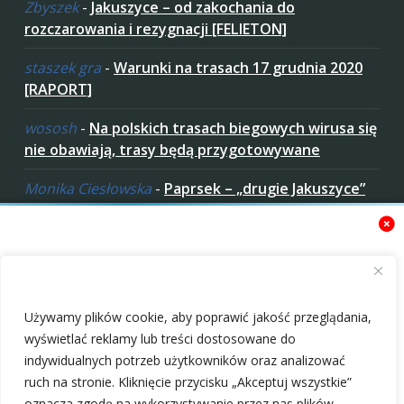
Zbyszek
-
Jakuszyce – od zakochania do
rozczarowania i rezygnacji [FELIETON]
staszek gra
-
Warunki na trasach 17 grudnia 2020
[RAPORT]
wososh
-
Na polskich trasach biegowych wirusa się
nie obawiają, trasy będą przygotowywane
Monika Ciesłowska
-
Paprsek – „drugie Jakuszyce”
w „czeskich Bieszczadach”
ziaro
-
Paprsek – „drugie Jakuszyce” w „czeskich
Bieszczadach”
Zaakceptuj ciastezka
Używamy plików cookie, aby poprawić jakość przeglądania,
wyświetlać reklamy lub treści dostosowane do
indywidualnych potrzeb użytkowników oraz analizować
ruch na stronie. Kliknięcie przycisku „Akceptuj wszystkie”
oznacza zgodę na wykorzystywanie przez nas plików