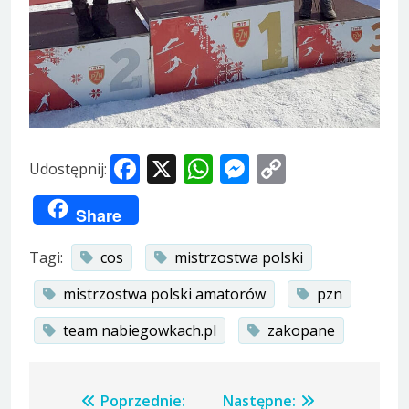
Facebook
X
WhatsApp
Messenger
Copy
Udostępnij:
Link
Share
Tagi:
cos
mistrzostwa polski
mistrzostwa polski amatorów
pzn
team nabiegowkach.pl
zakopane
Nawigacja
Poprzednie:
Następne: