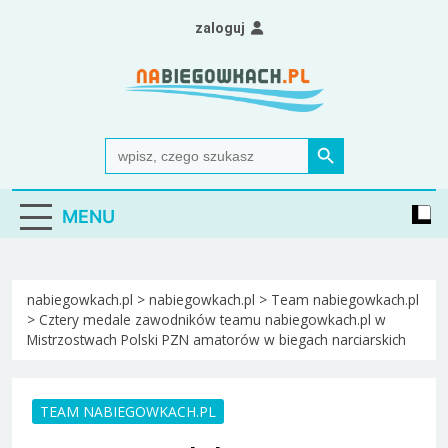
Skip
zaloguj
to
content
Nabiegowkach.pl
portal miłośników narciarstwa biegowego
Search Button
Search
for:
MENU
nabiegowkach.pl
>
nabiegowkach.pl
>
Team nabiegowkach.pl
>
Cztery medale zawodników teamu nabiegowkach.pl w
Mistrzostwach Polski PZN amatorów w biegach narciarskich
TEAM NABIEGOWKACH.PL