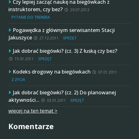
Czy lepiej zacząć naukę na biegówkach z
instruktorem, czy bez?
29.07.2013
PYTANIE DO TRENERA
Pogawędka z głównym serwisantem Stacji
Jakuszyce
27.12.2011
SPRZĘT
Jak dobrać biegówki? (cz. 3) Z łuską czy bez?
15.01.2011
SPRZĘT
Kodeks drogowy na biegówkach
07.01.2011
Z ŻYCIA
Jak dobrać biegówki? (cz. 2) Do planowanej
aktywności…
03.01.2011
SPRZĘT
więcej na ten temat >
Komentarze