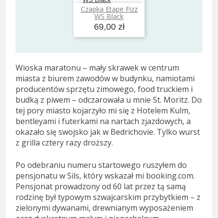
Czapka Etape Fizz
Dodaj do koszyka
WS Black
69,00 zł
Wioska maratonu – mały skrawek w centrum
miasta z biurem zawodów w budynku, namiotami
producentów sprzętu zimowego, food truckiem i
budką z piwem – odczarowała u mnie St. Moritz. Do
tej pory miasto kojarzyło mi się z Hotelem Kulm,
bentleyami i futerkami na nartach zjazdowych, a
okazało się swojsko jak w Bedrichovie. Tylko wurst
z grilla cztery razy droższy.
Po odebraniu numeru startowego ruszyłem do
pensjonatu w Sils, który wskazał mi booking.com.
Pensjonat prowadzony od 60 lat przez tą samą
rodzinę był typowym szwajcarskim przybytkiem – z
zielonymi dywanami, drewnianym wyposażeniem