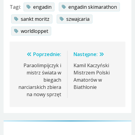
Tagi:
engadin
engadin skimarathon
sankt moritz
szwajcaria
worldloppet
Nawigacja
Poprzednie:
Następne:
wpisu
Paraolimpijczyk i
Kamil Kaczyński
mistrz świata w
Mistrzem Polski
biegach
Amatorów w
narciarskich zbiera
Biathlonie
na nowy sprzęt