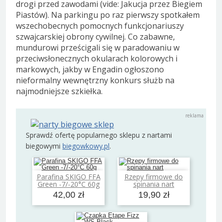
drogi przed zawodami (vide: Jakucja przez Biegiem
Piastów). Na parkingu po raz pierwszy spotkałem
wszechobecnych pomocnych funkcjonariuszy
szwajcarskiej obrony cywilnej. Co zabawne,
mundurowi prześcigali się w paradowaniu w
przeciwsłonecznych okularach kolorowych i
markowych, jakby w Engadin ogłoszono
nieformalny wewnętrzny konkurs służb na
najmodniejsze szkiełka.
Sprawdź ofertę popularnego sklepu z nartami
biegowymi
biegowkowy.pl
.
Parafina SKIGO FFA
Rzepy firmowe do
Dodaj do koszyka
Dodaj do koszyka
Green -7/-20°C 60g
spinania nart
42,00 zł
19,90 zł