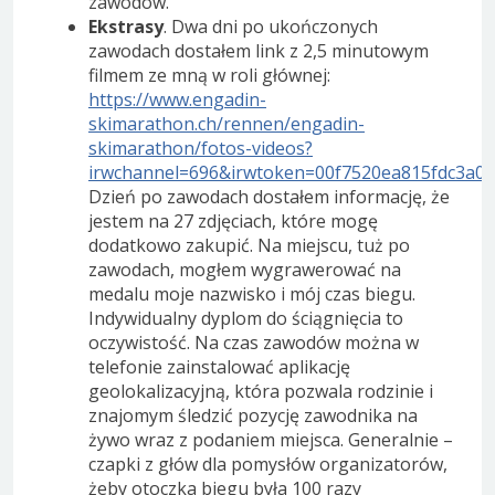
zawodów.
Ekstrasy
. Dwa dni po ukończonych
zawodach dostałem link z 2,5 minutowym
filmem ze mną w roli głównej:
https://www.engadin-
skimarathon.ch/rennen/engadin-
skimarathon/fotos-videos?
irwchannel=696&irwtoken=00f7520ea815fdc3a0
Dzień po zawodach dostałem informację, że
jestem na 27 zdjęciach, które mogę
dodatkowo zakupić. Na miejscu, tuż po
zawodach, mogłem wygrawerować na
medalu moje nazwisko i mój czas biegu.
Indywidualny dyplom do ściągnięcia to
oczywistość. Na czas zawodów można w
telefonie zainstalować aplikację
geolokalizacyjną, która pozwala rodzinie i
znajomym śledzić pozycję zawodnika na
żywo wraz z podaniem miejsca. Generalnie –
czapki z głów dla pomysłów organizatorów,
żeby otoczka biegu była 100 razy