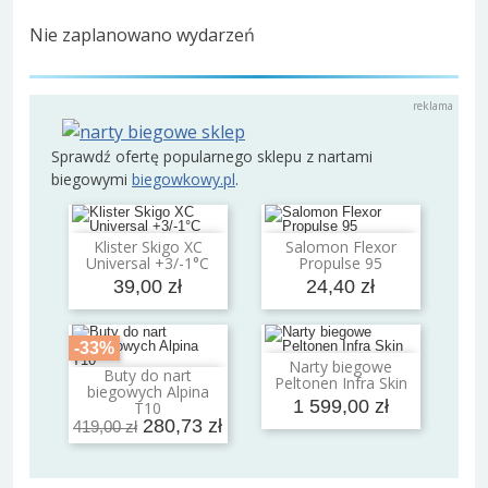
Nie zaplanowano wydarzeń
Sprawdź ofertę popularnego sklepu z nartami
biegowymi
biegowkowy.pl
.
Klister Skigo XC
Salomon Flexor
Dodaj do koszyka
Dodaj do koszyka
Universal +3/-1°C
Propulse 95
39,00 zł
24,40 zł
-33%
Narty biegowe
Dodaj do koszyka
Buty do nart
Peltonen Infra Skin
Dodaj do koszyka
biegowych Alpina
1 599,00 zł
T10
280,73 zł
419,00 zł