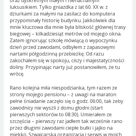
oraz dyskretnym małym i nienachalnym
luksusikiem. Tylko gniazdka z lat 60. XX w. z
dziurkami za małymi na zasilacz do komputera
przypominały historię budynku. Jakkolwiek dla
mnie kluczowa dla mnie była bliskość głównej trasy
biegowej – kilkadziesiąt metrów od mojego okna.
Zatem ignorując szkołę mówiącą o wypoczynku
dzień przed zawodami, odbyłem z zapasowymi
nartami półgodzinną przebieżkę. Od razu
zakochałem się w spokoju, ciszy i majestatyczności
doliny. Przypinając narty już postanowiłem, że tu
wrócę.
Rano kolejna miła niespodzianka, tym razem ze
strony mojego pensionu – z uwagi na maraton
pełne śniadanie zaczęło się o godz. 06:00, tak żeby
zawodnicy nie wyszli z domu głodni (start
pierwszych sektorów to 08:30). Umierałem ze
szczęścia – pierwszy raz jadłem tak wcześnie rano
przez długimi zawodami ciepłe bułki i jajko na
miękko. Szwajcarska organizacja i serwis w moich