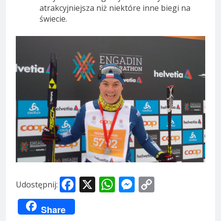
atrakcyjniejsza niż niektóre inne biegi na
świecie.
Facebook
X
WhatsApp
Messenger
Copy
Udostępnij:
Link
Share