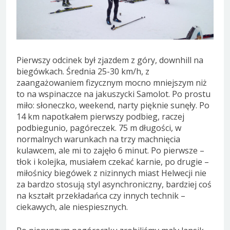
Pierwszy odcinek był zjazdem z góry, downhill na
biegówkach. Średnia 25-30 km/h, z
zaangażowaniem fizycznym mocno mniejszym niż
to na wspinaczce na jakuszycki Samolot. Po prostu
miło: słoneczko, weekend, narty pięknie sunęły. Po
14 km napotkałem pierwszy podbieg, raczej
podbiegunio, pagóreczek. 75 m długości, w
normalnych warunkach na trzy machnięcia
kulawcem, ale mi to zajęło 6 minut. Po pierwsze –
tłok i kolejka, musiałem czekać karnie, po drugie –
miłośnicy biegówek z nizinnych miast Helwecji nie
za bardzo stosują styl asynchroniczny, bardziej coś
na kształt przekładańca czy innych technik –
ciekawych, ale niespiesznych.