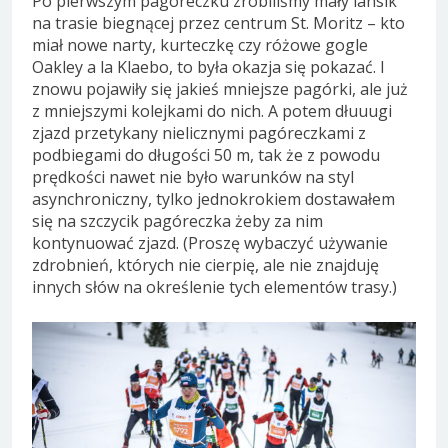
Po pierwszym pagóreczku zrobiliśmy mały lansik
na trasie biegnącej przez centrum St. Moritz – kto
miał nowe narty, kurteczkę czy różowe gogle
Oakley a la Klaebo, to była okazja się pokazać. I
znowu pojawiły się jakieś mniejsze pagórki, ale już
z mniejszymi kolejkami do nich. A potem dłuuugi
zjazd przetykany nielicznymi pagóreczkami z
podbiegami do długości 50 m, tak że z powodu
prędkości nawet nie było warunków na styl
asynchroniczny, tylko jednokrokiem dostawałem
się na szczycik pagóreczka żeby za nim
kontynuować zjazd. (Proszę wybaczyć używanie
zdrobnień, których nie cierpię, ale nie znajduję
innych słów na określenie tych elementów trasy.)