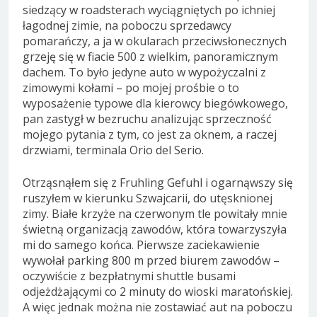
siedzący w roadsterach wyciągniętych po ichniej
łagodnej zimie, na poboczu sprzedawcy
pomarańczy, a ja w okularach przeciwsłonecznych
grzeję się w fiacie 500 z wielkim, panoramicznym
dachem. To było jedyne auto w wypożyczalni z
zimowymi kołami – po mojej prośbie o to
wyposażenie typowe dla kierowcy biegówkowego,
pan zastygł w bezruchu analizując sprzeczność
mojego pytania z tym, co jest za oknem, a raczej
drzwiami, terminala Orio del Serio.
Otrząsnąłem się z Fruhling Gefuhl i ogarnąwszy się
ruszyłem w kierunku Szwajcarii, do utęsknionej
zimy. Białe krzyże na czerwonym tle powitały mnie
świetną organizacją zawodów, która towarzyszyła
mi do samego końca. Pierwsze zaciekawienie
wywołał parking 800 m przed biurem zawodów –
oczywiście z bezpłatnymi shuttle busami
odjeżdżającymi co 2 minuty do wioski maratońskiej.
A więc jednak można nie zostawiać aut na poboczu