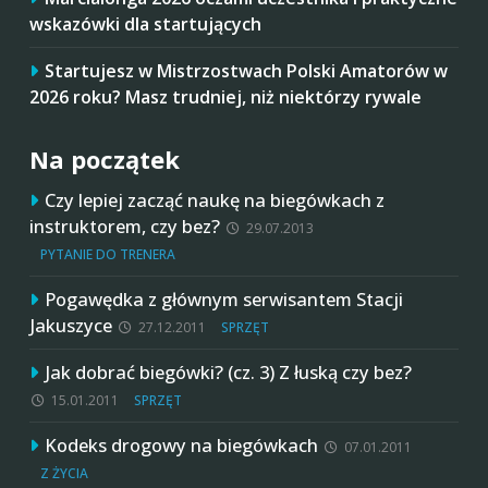
wskazówki dla startujących
Startujesz w Mistrzostwach Polski Amatorów w
2026 roku? Masz trudniej, niż niektórzy rywale
Na początek
Czy lepiej zacząć naukę na biegówkach z
instruktorem, czy bez?
29.07.2013
PYTANIE DO TRENERA
Pogawędka z głównym serwisantem Stacji
Jakuszyce
27.12.2011
SPRZĘT
Jak dobrać biegówki? (cz. 3) Z łuską czy bez?
15.01.2011
SPRZĘT
Kodeks drogowy na biegówkach
07.01.2011
Z ŻYCIA