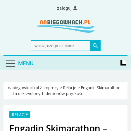
Skip
zaloguj
to
content
Nabiegowkach.pl
portal miłośników narciarstwa biegowego
Search Button
Search
for:
MENU
nabiegowkach.pl
>
Imprezy
>
Relacje
>
Engadin Skimarathon
– dla uskrzydlonych demonów prędkości
RELACJE
Engadin Skimarathon –