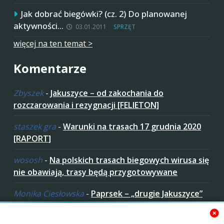
Jak dobrać biegówki? (cz. 2) Do planowanej
aktywności…
03.01.2011
SPRZĘT
więcej na ten temat >
Komentarze
Zbyszek
-
Jakuszyce – od zakochania do
rozczarowania i rezygnacji [FELIETON]
staszek gra
-
Warunki na trasach 17 grudnia 2020
[RAPORT]
wososh
-
Na polskich trasach biegowych wirusa się
nie obawiają, trasy będą przygotowywane
Monika Ciesłowska
-
Paprsek – „drugie Jakuszyce”
w „czeskich Bieszczadach”