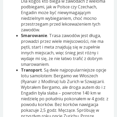
Dla kogoś kto biega w zawodach z wieloma
podbiegami, jak w Polsce czy Czechach,
Engadin może być niewymagającym
niedzielnym wybieganiem, choć mocno
przestrzegam przed lekceważeniem tych
zawodów.
Smarowanie
. Trasa zawodów jest długa,
prowadzi przez wiele miejscowości, nie ma
pętli, start i meta znajdują się w zupełnie
innych miejscach, więc śnieg jest różny i
wydaje mi się, że nie łatwo trafić z dobrym
smarowaniem.
Transport
. Są dwie najpopularniejsze opcje
lotu samolotem: Bergamo we Włoszech
(Ryanair z Modlina) lub Zurich w Szwajcarii.
Wybrałem Bergamo, ale droga autem do i z
Engadin była słaba – powrotne 140 km w
niedzielę po południu pokonałem w 4 godz. z
powodu korków. Bez korków nawigacja
pokazuje 2,5 godz. Męczące. Spróbuję w
przyszłym roku opcję Zurichu. Proszę