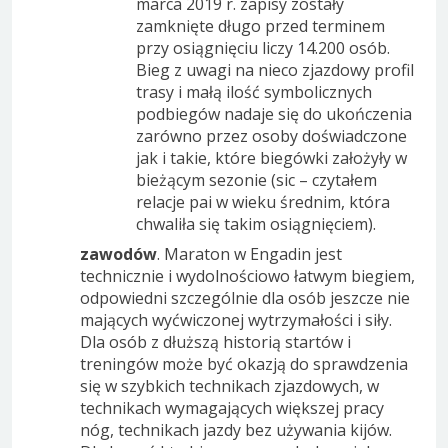
marca 2019 r. zapisy zostały
zamknięte długo przed terminem
przy osiągnięciu liczy 14.200 osób.
Bieg z uwagi na nieco zjazdowy profil
trasy i małą ilość symbolicznych
podbiegów nadaje się do ukończenia
zarówno przez osoby doświadczone
jak i takie, które biegówki założyły w
bieżącym sezonie (sic – czytałem
relacje pai w wieku średnim, która
chwaliła się takim osiągnięciem).
zawodów
. Maraton w Engadin jest
technicznie i wydolnościowo łatwym biegiem,
odpowiedni szczególnie dla osób jeszcze nie
mających wyćwiczonej wytrzymałości i siły.
Dla osób z dłuższą historią startów i
treningów może być okazją do sprawdzenia
się w szybkich technikach zjazdowych, w
technikach wymagających większej pracy
nóg, technikach jazdy bez używania kijów.