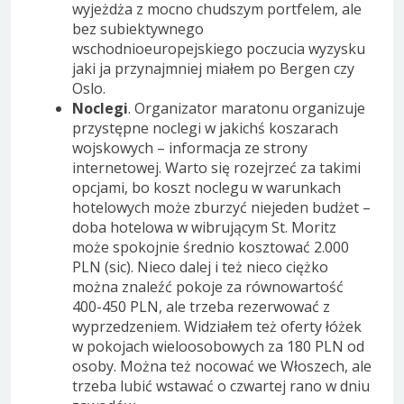
wyjeżdża z mocno chudszym portfelem, ale
bez subiektywnego
wschodnioeuropejskiego poczucia wyzysku
jaki ja przynajmniej miałem po Bergen czy
Oslo.
Noclegi
. Organizator maratonu organizuje
przystępne noclegi w jakichś koszarach
wojskowych – informacja ze strony
internetowej. Warto się rozejrzeć za takimi
opcjami, bo koszt noclegu w warunkach
hotelowych może zburzyć niejeden budżet –
doba hotelowa w wibrującym St. Moritz
może spokojnie średnio kosztować 2.000
PLN (sic). Nieco dalej i też nieco ciężko
można znaleźć pokoje za równowartość
400-450 PLN, ale trzeba rezerwować z
wyprzedzeniem. Widziałem też oferty łóżek
w pokojach wieloosobowych za 180 PLN od
osoby. Można też nocować we Włoszech, ale
trzeba lubić wstawać o czwartej rano w dniu