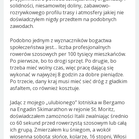
solidności, niesamowitej doliny, zabawowo-
rozrywkowego profilu trasy i atmosfery jakiej nie
doświadczyłem nigdy przedtem na podobnych
zawodach.
Podobno jednym z wyznaczników bogactwa
społeczeństwa jest… liczba profesjonalnych
rowerów szosowych per 100 tysięcy mieszkańców.
Po pierwsze, bo to drogi sprzęt. Po drugie, bo
trzeba mieć wolny czas, więc pracę dającą się
wykonać w najwyżej 8 godzin za dobre pieniądze.
Po trzecie, dany kraj musi mieć sieć dróg z gładkim
asfaltem, co również kosztuje.
Jadąc z mojego „ulubionego” lotniska w Bergamo
na Engadin Skimarathon w rejonie St. Moritz,
doświadczałem zamożności Italii zwalniając średnio
co 60 sekund przed rowerzystą szosowym lub całą
ich grupą. Zmierzałem ku śniegom, a wokół
wiosenna sobota: słońce, kolarze, 16 stopni, Włosi