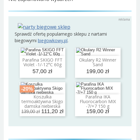
Sprawdź ofertę popularnego sklepu z nartami
biegowymi
biegowkowy.pl
.
Parafina SKIGO FFT
Okulary R2 Winner
Dodaj do koszyka
Dodaj do koszyka
Violet -1/-12°C 60g
Sand
57,00 zł
199,00 zł
-20%
Koszulka
Parafina IKA
Dodaj do koszyka
Dodaj do koszyka
termoaktywna Skigo
Fluorocarbon MIX
damska niebieska
-7/+7 150 g
111,20 zł
159,00 zł
139,00 zł