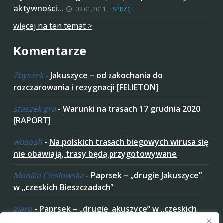
aktywności…
03.01.2011
SPRZĘT
więcej na ten temat >
Komentarze
Zbyszek
-
Jakuszyce – od zakochania do
rozczarowania i rezygnacji [FELIETON]
staszek gra
-
Warunki na trasach 17 grudnia 2020
[RAPORT]
wososh
-
Na polskich trasach biegowych wirusa się
nie obawiają, trasy będą przygotowywane
Monika Ciesłowska
-
Paprsek – „drugie Jakuszyce”
w „czeskich Bieszczadach”
ziaro
-
Paprsek – „drugie Jakuszyce” w „czeskich
Bieszczadach”