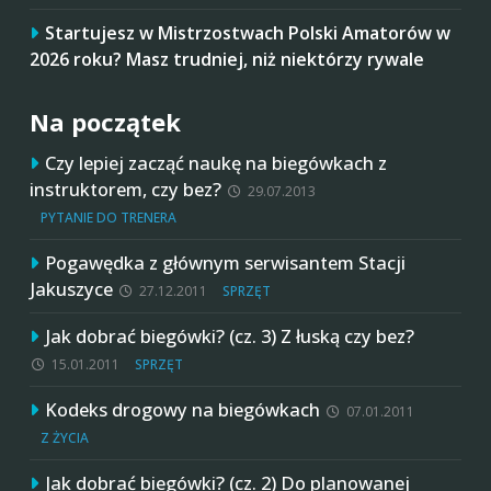
Startujesz w Mistrzostwach Polski Amatorów w
2026 roku? Masz trudniej, niż niektórzy rywale
Na początek
Czy lepiej zacząć naukę na biegówkach z
instruktorem, czy bez?
29.07.2013
PYTANIE DO TRENERA
Pogawędka z głównym serwisantem Stacji
Jakuszyce
27.12.2011
SPRZĘT
Jak dobrać biegówki? (cz. 3) Z łuską czy bez?
15.01.2011
SPRZĘT
Kodeks drogowy na biegówkach
07.01.2011
Z ŻYCIA
Jak dobrać biegówki? (cz. 2) Do planowanej