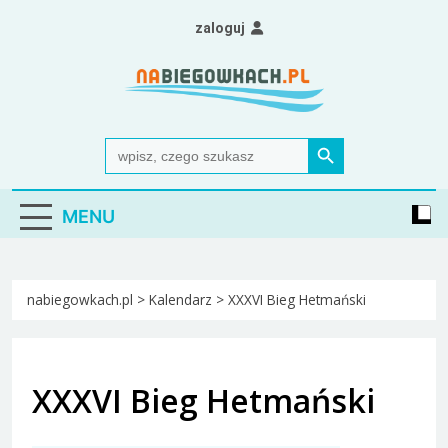
Skip
zaloguj
to
content
Nabiegowkach.pl
portal miłośników narciarstwa biegowego
Search Button
Search
for:
MENU
nabiegowkach.pl
>
Kalendarz
>
XXXVI Bieg Hetmański
XXXVI Bieg Hetmański