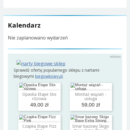
Kalendarz
Nie zaplanowano wydarzeń
Sprawdź ofertę popularnego sklepu z nartami
biegowymi
biegowkowy.pl
.
Opaska Etape Stix
Montaż wiązań -
Dodaj do koszyka
Dodaj do koszyka
różowa
usługa
49,00 zł
59,00 zł
Czapka Etape Fizz
Smar bazowy Skigo
Dodaj do koszyka
Dodaj do koszyka