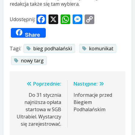
redakcja także się tam wybiera.
Facebook
X
WhatsApp
Messenger
Copy
Udostępnij:
Link
Share
Tagi:
bieg podhalański
komunikat
nowy targ
Nawigacja
Poprzednie:
Następne:
wpisu
Do 31 stycznia
Informacje przed
najniższa opłata
Biegiem
startowa w SGB
Podhalańskim
Ultrabiel. Wystarczy
się zarejestrować.