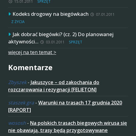
15.01.2011
SPRZĘT
Kodeks drogowy na biegówkach
07.01.2011
Z ŻYCIA
Jak dobrać biegówki? (cz. 2) Do planowanej
aktywności…
03.01.2011
SPRZĘT
więcej na ten temat >
Komentarze
Zbyszek
-
Jakuszyce – od zakochania do
rozczarowania i rezygnacji [FELIETON]
staszek gra
-
Warunki na trasach 17 grudnia 2020
[RAPORT]
wososh
-
Na polskich trasach biegowych wirusa się
nie obawiają, trasy będą przygotowywane