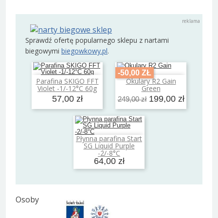
Sprawdź ofertę popularnego sklepu z nartami
biegowymi
biegowkowy.pl
.
-50,00 ZŁ
Parafina SKIGO FFT
Okulary R2 Gain
Dodaj do koszyka
Dodaj do koszyka
Violet -1/-12°C 60g
Green
57,00 zł
199,00 zł
249,00 zł
Płynna parafina Start
Dodaj do koszyka
SG Liquid Purple
-2/-8°C
64,00 zł
O
soby