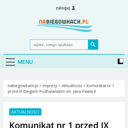
Skip
zaloguj
to
content
Nabiegowkach.pl
portal miłośników narciarstwa biegowego
Search Button
Search
for:
MENU
nabiegowkach.pl
>
Imprezy
>
Aktualności
>
Komunikat nr 1
przed IX Biegiem Podhalańskim im. Jana Pawła II
AKTUALNOŚCI
Komunikat nr 1 przed IX