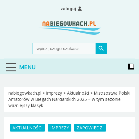
Skip
zaloguj
to
content
Nabiegowkach.pl
portal miłośników narciarstwa biegowego
Search Button
Search
for:
MENU
nabiegowkach.pl
>
Imprezy
>
Aktualności
>
Mistrzostwa Polski
Amatorów w Biegach Narciarskich 2025 – w tym sezonie
ważniejszy klasyk
AKTUALNOŚCI
IMPREZY
ZAPOWIEDZI