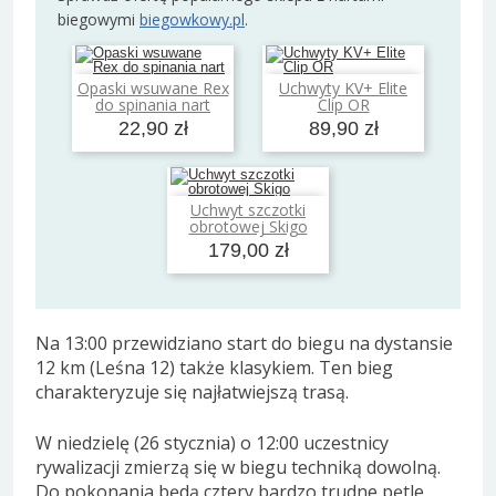
biegowymi
biegowkowy.pl
.
Opaski wsuwane Rex
Uchwyty KV+ Elite
Dodaj do koszyka
Dodaj do koszyka
do spinania nart
Clip OR
22,90 zł
89,90 zł
Uchwyt szczotki
Dodaj do koszyka
obrotowej Skigo
179,00 zł
Na 13:00 przewidziano start do biegu na dystansie
12 km (Leśna 12) także klasykiem. Ten bieg
charakteryzuje się najłatwiejszą trasą.
W niedzielę (26 stycznia) o 12:00 uczestnicy
rywalizacji zmierzą się w biegu techniką dowolną.
Do pokonania będą cztery bardzo trudne pętle