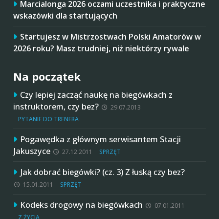
Marcialonga 2026 oczami uczestnika i praktyczne
wskazówki dla startujących
Startujesz w Mistrzostwach Polski Amatorów w
2026 roku? Masz trudniej, niż niektórzy rywale
Na początek
Czy lepiej zacząć naukę na biegówkach z
instruktorem, czy bez?
29.07.2013
PYTANIE DO TRENERA
Pogawędka z głównym serwisantem Stacji
Jakuszyce
27.12.2011
SPRZĘT
Jak dobrać biegówki? (cz. 3) Z łuską czy bez?
15.01.2011
SPRZĘT
Kodeks drogowy na biegówkach
07.01.2011
Z ŻYCIA