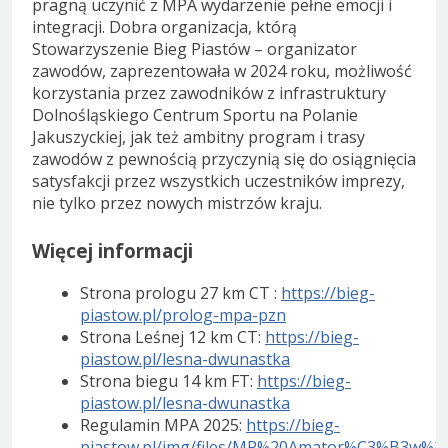
pragną uczynić z MPA wydarzenie pełne emocji i
integracji. Dobra organizacja, którą
Stowarzyszenie Bieg Piastów – organizator
zawodów, zaprezentowała w 2024 roku, możliwość
korzystania przez zawodników z infrastruktury
Dolnośląskiego Centrum Sportu na Polanie
Jakuszyckiej, jak też ambitny program i trasy
zawodów z pewnością przyczynią się do osiągnięcia
satysfakcji przez wszystkich uczestników imprezy,
nie tylko przez nowych mistrzów kraju.
Więcej informacji
Strona prologu 27 km CT :
https://bieg-
piastow.pl/prolog-mpa-pzn
Strona Leśnej 12 km CT:
https://bieg-
piastow.pl/lesna-dwunastka
Strona biegu 14 km FT:
https://bieg-
piastow.pl/lesna-dwunastka
Regulamin MPA 2025:
https://bieg-
piastow.pl/img/files/MP%20Amator%C3%B3w%2