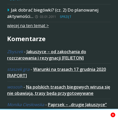
Jak dobrać biegówki? (cz. 2) Do planowanej
aktywności…
03.01.2011
SPRZĘT
więcej na ten temat >
Komentarze
Zbyszek
-
Jakuszyce – od zakochania do
rozczarowania i rezygnacji [FELIETON]
staszek gra
-
Warunki na trasach 17 grudnia 2020
[RAPORT]
wososh
-
Na polskich trasach biegowych wirusa się
nie obawiają, trasy będą przygotowywane
Monika Ciesłowska
-
Paprsek – „drugie Jakuszyce”
w „czeskich Bieszczadach”