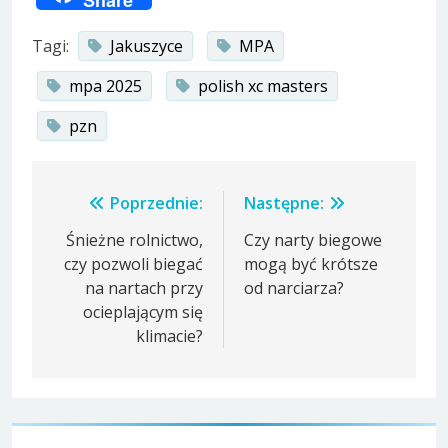
Tagi:
Jakuszyce
MPA
mpa 2025
polish xc masters
pzn
Nawigacja
Poprzednie:
Następne:
wpisu
Śnieżne rolnictwo,
Czy narty biegowe
czy pozwoli biegać
mogą być krótsze
na nartach przy
od narciarza?
ocieplającym się
klimacie?