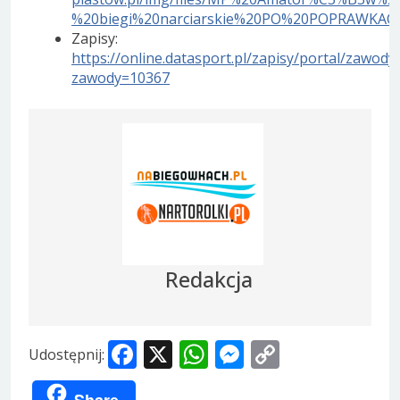
%20biegi%20narciarskie%20PO%20POPRAWKACH
Zapisy:
https://online.datasport.pl/zapisy/portal/zawody
zawody=10367
Redakcja
Facebook
X
WhatsApp
Messenger
Copy
Udostępnij:
Link
Share