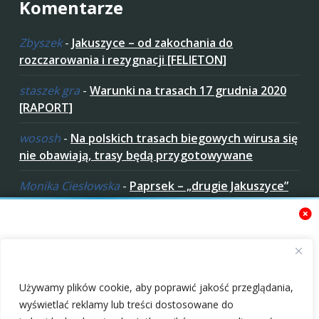
Komentarze
Zbyszek
-
Jakuszyce – od zakochania do
rozczarowania i rezygnacji [FELIETON]
staszek gra
-
Warunki na trasach 17 grudnia 2020
[RAPORT]
wososh
-
Na polskich trasach biegowych wirusa się
nie obawiają, trasy będą przygotowywane
Monika Ciesłowska
-
Paprsek – „drugie Jakuszyce”
w „czeskich Bieszczadach”
ziaro
-
Paprsek – „drugie Jakuszyce” w „czeskich
Bieszczadach”
Zaakceptuj ciastezka
Używamy plików cookie, aby poprawić jakość przeglądania,
wyświetlać reklamy lub treści dostosowane do