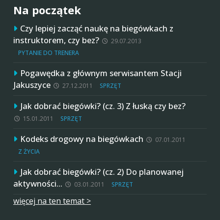
Na początek
Czy lepiej zacząć naukę na biegówkach z
instruktorem, czy bez?
29.07.2013
PYTANIE DO TRENERA
Pogawędka z głównym serwisantem Stacji
Jakuszyce
27.12.2011
SPRZĘT
Jak dobrać biegówki? (cz. 3) Z łuską czy bez?
15.01.2011
SPRZĘT
Kodeks drogowy na biegówkach
07.01.2011
Z ŻYCIA
Jak dobrać biegówki? (cz. 2) Do planowanej
aktywności…
03.01.2011
SPRZĘT
więcej na ten temat >