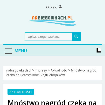
Skip
zaloguj
to
content
Nabiegowkach.pl
portal miłośników narciarstwa biegowego
Search Button
Search
for:
MENU
nabiegowkach.pl
>
Imprezy
>
Aktualności
>
Mnóstwo nagród
czeka na uczestników Biegu Zbójników
AKTUALNOŚCI
Mnóstwo nagród czeka na