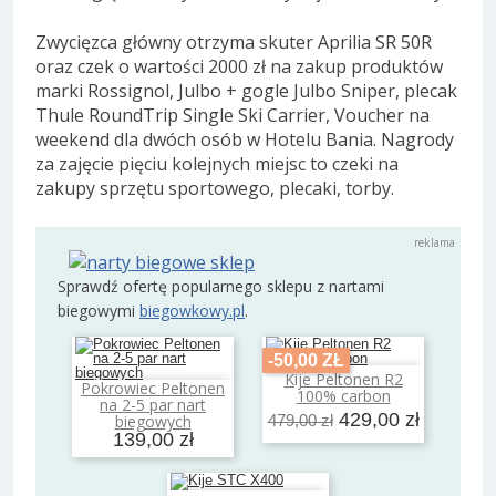
Zwycięzca główny otrzyma skuter Aprilia SR 50R
oraz czek o wartości 2000 zł na zakup produktów
marki Rossignol, Julbo + gogle Julbo Sniper, plecak
Thule RoundTrip Single Ski Carrier, Voucher na
weekend dla dwóch osób w Hotelu Bania. Nagrody
za zajęcie pięciu kolejnych miejsc to czeki na
zakupy sprzętu sportowego, plecaki, torby.
Sprawdź ofertę popularnego sklepu z nartami
biegowymi
biegowkowy.pl
.
-50,00 ZŁ
Kije Peltonen R2
Dodaj do koszyka
Pokrowiec Peltonen
100% carbon
Dodaj do koszyka
na 2-5 par nart
429,00 zł
biegowych
479,00 zł
139,00 zł