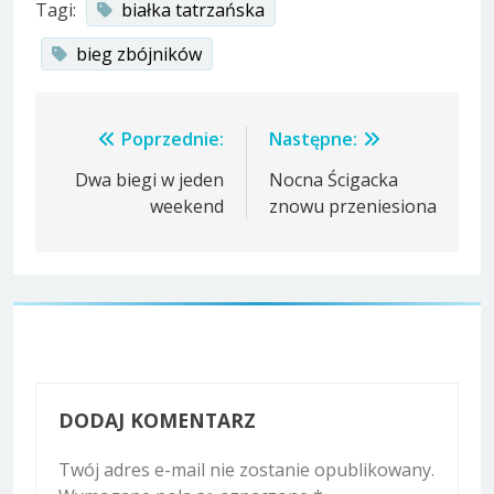
Tagi:
białka tatrzańska
bieg zbójników
Nawigacja
Poprzednie:
Następne:
wpisu
Dwa biegi w jeden
Nocna Ścigacka
weekend
znowu przeniesiona
DODAJ KOMENTARZ
Twój adres e-mail nie zostanie opublikowany.