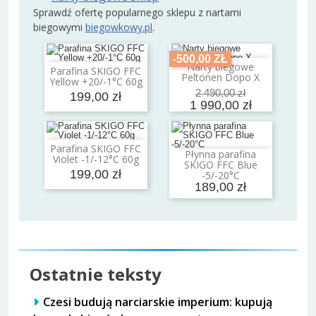
Sprawdź ofertę popularnego sklepu z nartami
biegowymi
biegowkowy.pl
.
-500,00 ZŁ
Narty biegowe
Dodaj do koszyka
Parafina SKIGO FFC
Dodaj do koszyka
Peltonen Dopo X
Yellow +20/-1°C 60g
2 490,00 zł
199,00 zł
1 990,00 zł
Parafina SKIGO FFC
Dodaj do koszyka
Płynna parafina
Violet -1/-12°C 60g
Dodaj do koszyka
SKIGO FFC Blue
199,00 zł
-5/-20°C
189,00 zł
Ostatnie teksty
Czesi budują narciarskie imperium: kupują