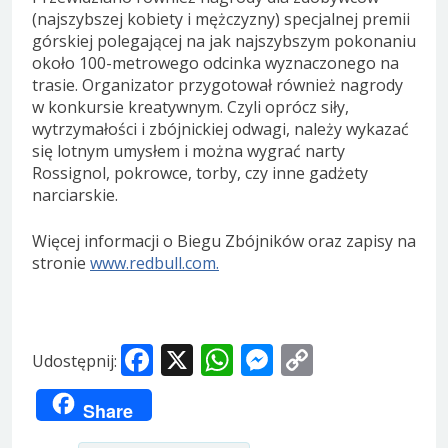
(najszybszej kobiety i mężczyzny) specjalnej premii
górskiej polegającej na jak najszybszym pokonaniu
około 100-metrowego odcinka wyznaczonego na
trasie. Organizator przygotował również nagrody
w konkursie kreatywnym. Czyli oprócz siły,
wytrzymałości i zbójnickiej odwagi, należy wykazać
się lotnym umysłem i można wygrać narty
Rossignol, pokrowce, torby, czy inne gadżety
narciarskie.
Więcej informacji o Biegu Zbójników oraz zapisy na
stronie
www.redbull.com.
Facebook
X
WhatsApp
Messenger
Copy
Udostępnij:
Link
Share