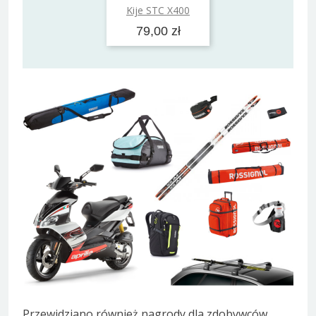
Dodaj do koszyka
Kije STC X400
79,00 zł
Przewidziano również nagrody dla zdobywców