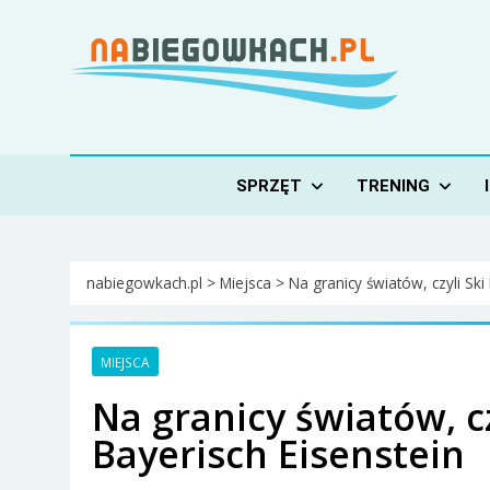
Skip
to
content
Nabiegowkach.pl
portal miłośników narciarstwa biegowego
SPRZĘT
TRENING
nabiegowkach.pl
>
Miejsca
>
Na granicy światów, czyli Sk
MIEJSCA
Na granicy światów, 
Bayerisch Eisenstein