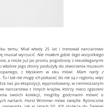
ku temu. Miał wtedy 25 lat i trenował narciarstwo
wę musiał wyrzucić.
Nie miałem gdzie tego wszystkiego
sie, a może już po prostu pogodzony z nieubłaganymi
To właśnie jego zbiory posłużyły do stworzenia muzeum
Zakopanego, z błyskiem w oku mówi:
Mam narty z
 i tak nie mogę ich pokazać, bo nie są z regionu, więc
dza nas po ekspozycji, wyprostowany, w ciemnoszarym
ów narciarstwa z innych krajów, którzy nieco zgaszeni
nia swoich kolekcji, mogliby godzinami mówić o
ych nartach. Horst Wimmer mówi zwięźle. Rytmicznie
opowiada, jak w latach 50. XIX stulecia do Zwiesel