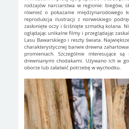
rodzajów narciarstwa w regionie: biegów, s
również o pokazanie międzynarodowego ko
reprodukcja ilustracji z norweskiego podr
zasłonięte oczy i ściśnięte szmatką kolana. 
oglądając unikalne filmy i przeglądając zaskak
Lasu Bawarskiego i reszty świata. Największe
charakterystycznej barwie drewna zahartowan
promieniach. Szczególnie interesujące s
drewnianymi chodakami. Używano ich w gos
oborze lub załatwić potrzebę w wychodku.