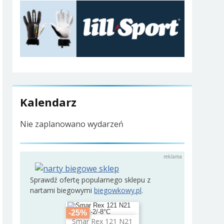
Kalendarz
Nie zaplanowano wydarzeń
Sprawdź ofertę popularnego sklepu z
nartami biegowymi
biegowkowy.pl
.
-25%
Smar Rex 121 N21
Dodaj do koszyka