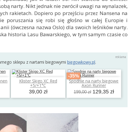
 sobą narty. Nikt jednak nie zwrócił uwagi na wynalazek,
ych rakietach. Dopiero po przejściu przez Nansena na
 poruszania się robi się głośno w całej Europie i
ianii (ówczesna nazwa Oslo) dla swoich leśników narty.
arska historia Lasu Bawarskiego, w tym samym czasie co
arnego sklepu z nartami biegowymi
biegowkowy.pl
.
-35%
onen
Klister Skigo XC Red
Spodnie na narty biegowe
a
Dodaj do koszyka
Dodaj do koszyka
+5/+1°C
Axon Runner
39,00 zł
129,35 zł
199,00 zł