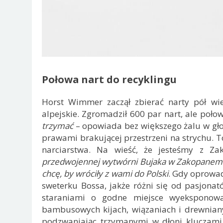
Połowa nart do recyklingu
Horst Wimmer zaczął zbierać narty pół wie
alpejskie. Zgromadził 600 par nart, ale poło
trzymać
– opowiada bez większego żalu w gło
prawami brakującej przestrzeni na strychu. 
narciarstwa. Na wieść, że jesteśmy z 
przedwojennej wytwórni Bujaka w Zakopanem. Tu
chcę, by wróciły z wami do Polski
. Gdy oprowa
sweterku Bossa, jakże różni się od pasjonat
staraniami o godne miejsce wyeksponowa
bambusowych kijach, wiązaniach i drewnian
podzwaniając trzymanymi w dłoni kluczami, 