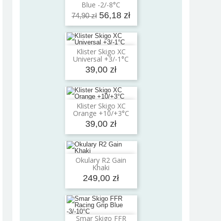
Blue -2/-8°C
56,18 zł
74,90 zł
Klister Skigo XC
Dodaj do koszyka
Universal +3/-1°C
39,00 zł
Klister Skigo XC
Dodaj do koszyka
Orange +10/+3°C
39,00 zł
Okulary R2 Gain
Dodaj do koszyka
Khaki
249,00 zł
Smar Skigo FFR