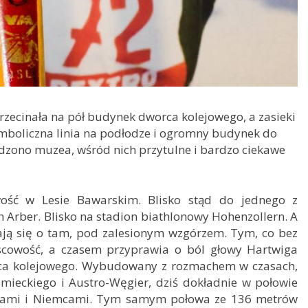
przecinała na pół budynek dworca kolejowego, a zasieki
symboliczna linia na podłodze i ogromny budynek do
dzono muzea, wśród nich przytulne i bardzo ciekawe
owość w Lesie Bawarskim. Blisko stąd do jednego z
 Arber. Blisko na stadion biathlonowy Hohenzollern. A
nają się o tam, pod zalesionym wzgórzem. Tym, co bez
scowość, a czasem przyprawia o ból głowy Hartwiga
ca kolejowego. Wybudowany z rozmachem w czasach,
emieckiego i Austro-Węgier, dziś dokładnie w połowie
chami i Niemcami. Tym samym połowa ze 136 metrów