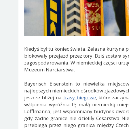
Kiedyś był tu koniec świata. Żelazna kurtyna 
blokowały przejazd przez tory. Dziś została 
zagospodarowania. W niemieckiej części urzą
Muzeum Narciarstwa.
Bayerisch Eisenstein to niewielka miejsc
najlepszych niemieckich ośrodków zjazdowych
jeszcze bliżej na
trasy biegowe
, które zaczy
wątpienia wyróżnia tę małą niemiecką miej
Löfflmanna, jest wspomniany budynek dwor
gdy żadne granice nie dzieliły Cesarstwa Ni
przebiega przez niego granica między Cze