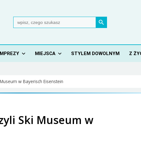
Search Button
Search
for:
IMPREZY
MIEJSCA
STYLEM DOWOLNYM
Z ŻY
i Museum w Bayerisch Eisenstein
czyli Ski Museum w