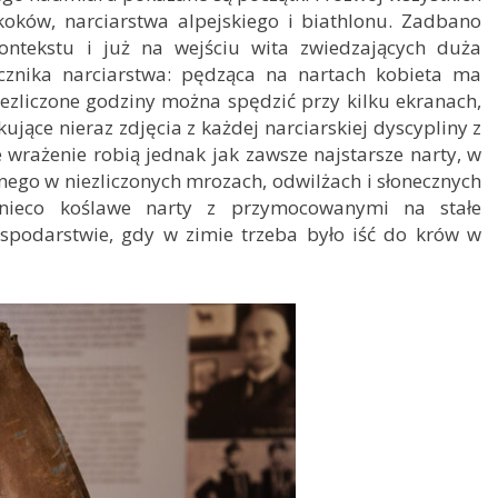
koków, narciarstwa alpejskiego i biathlonu. Zadbano
ntekstu i już na wejściu wita zwiedzających duża
ęcznika narciarstwa: pędząca na nartach kobieta ma
Niezliczone godziny można spędzić przy kilku ekranach,
ujące nieraz zdjęcia z każdej narciarskiej dyscypliny z
 wrażenie robią jednak jak zawsze najstarsze narty, w
ego w niezliczonych mrozach, odwilżach i słonecznych
ą nieco koślawe narty z przymocowanymi na stałe
podarstwie, gdy w zimie trzeba było iść do krów w