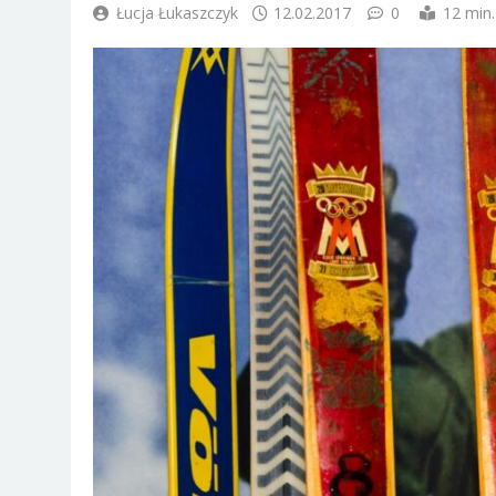
Łucja Łukaszczyk
12.02.2017
0
12 min.