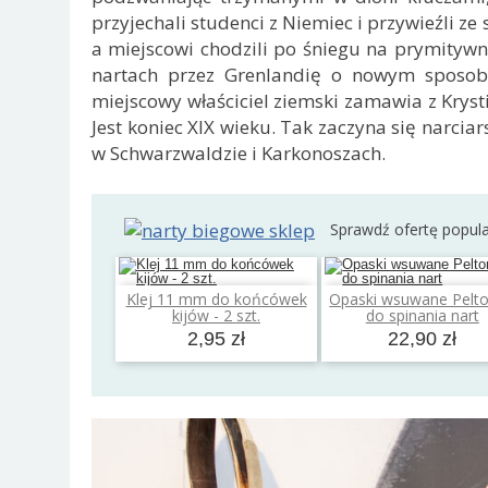
przyjechali studenci z Niemiec i przywieźli ze
a miejscowi chodzili po śniegu na prymitywn
nartach przez Grenlandię o nowym sposobie
miejscowy właściciel ziemski zamawia z Kryst
Jest koniec XIX wieku. Tak zaczyna się narci
w Schwarzwaldzie i Karkonoszach.
Sprawdź ofertę popul
Klej 11 mm do końcówek
Opaski wsuwane Pelt
Dodaj do koszyka
Dodaj do koszyk
kijów - 2 szt.
do spinania nart
2,95 zł
22,90 zł