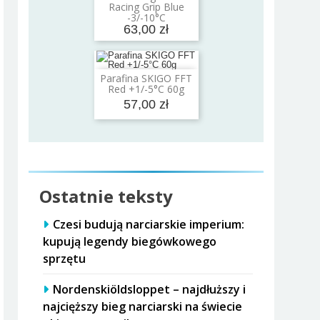
Dodaj do koszyka
Racing Grip Blue
-3/-10°C
63,00 zł
Parafina SKIGO FFT
Dodaj do koszyka
Red +1/-5°C 60g
57,00 zł
Ostatnie teksty
Czesi budują narciarskie imperium:
kupują legendy biegówkowego
sprzętu
Nordenskiöldsloppet – najdłuższy i
najcięższy bieg narciarski na świecie