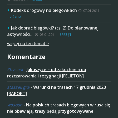
Kodeks drogowy na biegówkach
07.01.2011
Z ŻYCIA
Jak dobrać biegówki? (cz. 2) Do planowanej
aktywności…
03.01.2011
SPRZĘT
więcej na ten temat >
Komentarze
Zbyszek
-
Jakuszyce – od zakochania do
rozczarowania i rezygnacji [FELIETON]
staszek gra
-
Warunki na trasach 17 grudnia 2020
[RAPORT]
wososh
-
Na polskich trasach biegowych wirusa się
nie obawiają, trasy będą przygotowywane