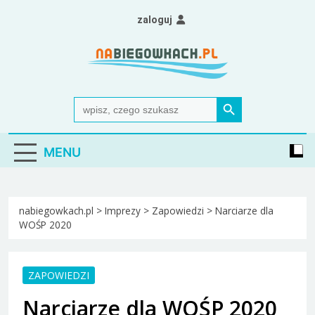
Skip
zaloguj
to
content
Nabiegowkach.pl
portal miłośników narciarstwa biegowego
Search Button
Search
for:
MENU
nabiegowkach.pl
>
Imprezy
>
Zapowiedzi
>
Narciarze dla
WOŚP 2020
ZAPOWIEDZI
Narciarze dla WOŚP 2020