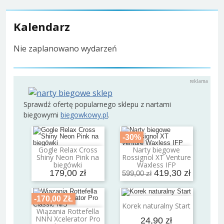
Kalendarz
Nie zaplanowano wydarzeń
Sprawdź ofertę popularnego sklepu z nartami
biegowymi
biegowkowy.pl
.
-30%
Gogle Relax Cross
Narty biegowe
Dodaj do koszyka
Dodaj do koszyka
Shiny Neon Pink na
Rossignol XT Venture
biegówki
Waxless IFP
179,00 zł
419,30 zł
599,00 zł
-170,00 ZŁ
Dodaj do koszyka
Korek naturalny Start
Wiązania Rottefella
Dodaj do koszyka
NNN Xcelerator Pro
24,90 zł