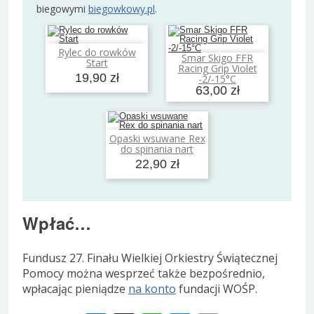
biegowymi
biegowkowy.pl
.
Rylec do rowków
Dodaj do koszyka
Smar Skigo FFR
Start
Dodaj do koszyka
Racing Grip Violet
19,90 zł
-2/-15°C
63,00 zł
Opaski wsuwane Rex
Dodaj do koszyka
do spinania nart
22,90 zł
Wpłać…
Fundusz 27. Finału Wielkiej Orkiestry Świątecznej
Pomocy można wesprzeć także bezpośrednio,
wpłacając pieniądze
na konto
fundacji WOŚP.