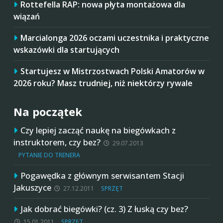
Rottefella RAP: nowa płyta montażowa dla
wiązań
Marcialonga 2026 oczami uczestnika i praktyczne
wskazówki dla startujących
Startujesz w Mistrzostwach Polski Amatorów w
2026 roku? Masz trudniej, niż niektórzy rywale
Na początek
Czy lepiej zacząć naukę na biegówkach z
instruktorem, czy bez?
29.07.2013
PYTANIE DO TRENERA
Pogawędka z głównym serwisantem Stacji
Jakuszyce
27.12.2011
SPRZĘT
Jak dobrać biegówki? (cz. 3) Z łuską czy bez?
15.01.2011
SPRZĘT