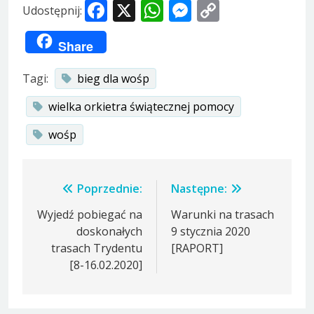
Facebook
X
WhatsApp
Messenger
Copy
Udostępnij:
Link
Share
Tagi:
bieg dla wośp
wielka orkietra świątecznej pomocy
wośp
Nawigacja
Poprzednie:
Następne:
wpisu
Wyjedź pobiegać na
Warunki na trasach
doskonałych
9 stycznia 2020
trasach Trydentu
[RAPORT]
[8-16.02.2020]