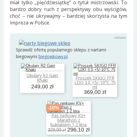
miał tylko „pięćdziesiątkę” o tytuł mistrzowski. To
bardzo dobry ruch z perspektywy obu wyścigów,
choć – nie ukrywajmy – bardziej skorzysta na tym
impreza w Polsce.
Sprawdź ofertę popularnego sklepu z nartami
biegowymi
biegowkowy.pl
.
Okulary R2 Gain
Dodaj do koszyka
Proszek SKIGO FFR
Khaki
Dodaj do koszyka
LDQ 3.0 +5/-10°C 75
249,00 zł
ml
369,00 zł
-10%
Pas nerkowy KV+
Dodaj do koszyka
Marathon z
bukłakiem 1,2 litra
296,10 zł
329,00 zł