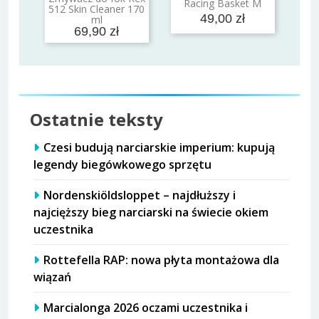
Racing Basket M
Dodaj do koszyka
512 Skin Cleaner 170
49,00 zł
ml
69,90 zł
Ostatnie teksty
Czesi budują narciarskie imperium: kupują
legendy biegówkowego sprzętu
Nordenskiöldsloppet – najdłuższy i
najcięższy bieg narciarski na świecie okiem
uczestnika
Rottefella RAP: nowa płyta montażowa dla
wiązań
Marcialonga 2026 oczami uczestnika i