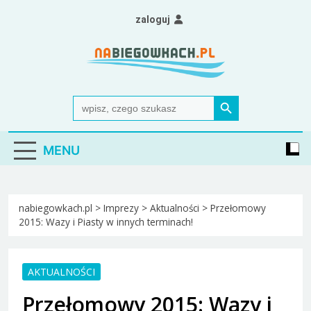
Skip
zaloguj
to
content
Nabiegowkach.pl
portal miłośników narciarstwa biegowego
Search Button
Search
for:
MENU
nabiegowkach.pl
>
Imprezy
>
Aktualności
>
Przełomowy
2015: Wazy i Piasty w innych terminach!
AKTUALNOŚCI
Przełomowy 2015: Wazy i