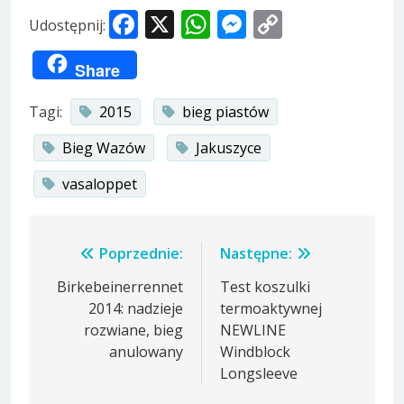
Facebook
X
WhatsApp
Messenger
Copy
Udostępnij:
Link
Share
Tagi:
2015
bieg piastów
Bieg Wazów
Jakuszyce
vasaloppet
Nawigacja
Poprzednie:
Następne:
wpisu
Birkebeinerrennet
Test koszulki
2014: nadzieje
termoaktywnej
rozwiane, bieg
NEWLINE
anulowany
Windblock
Longsleeve