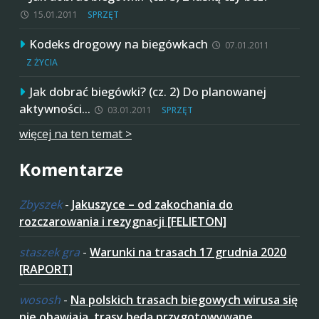
15.01.2011
SPRZĘT
Kodeks drogowy na biegówkach
07.01.2011
Z ŻYCIA
Jak dobrać biegówki? (cz. 2) Do planowanej
aktywności…
03.01.2011
SPRZĘT
więcej na ten temat >
Komentarze
Zbyszek
-
Jakuszyce – od zakochania do
rozczarowania i rezygnacji [FELIETON]
staszek gra
-
Warunki na trasach 17 grudnia 2020
[RAPORT]
wososh
-
Na polskich trasach biegowych wirusa się
nie obawiają, trasy będą przygotowywane