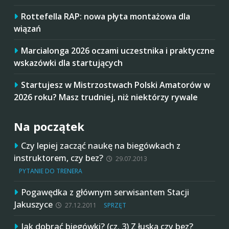
Rottefella RAP: nowa płyta montażowa dla
wiązań
Marcialonga 2026 oczami uczestnika i praktyczne
wskazówki dla startujących
Startujesz w Mistrzostwach Polski Amatorów w
2026 roku? Masz trudniej, niż niektórzy rywale
Na początek
Czy lepiej zacząć naukę na biegówkach z
instruktorem, czy bez?
29.07.2013
PYTANIE DO TRENERA
Pogawędka z głównym serwisantem Stacji
Jakuszyce
27.12.2011
SPRZĘT
Jak dobrać biegówki? (cz. 3) Z łuską czy bez?