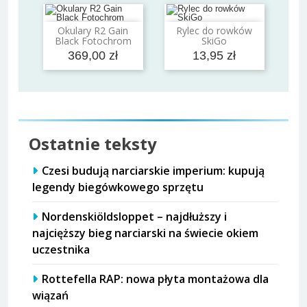
Okulary R2 Gain
Rylec do rowków
Dodaj do koszyka
Dodaj do koszyka
Black Fotochrom
SkiGo
369,00 zł
13,95 zł
Ostatnie teksty
Czesi budują narciarskie imperium: kupują
legendy biegówkowego sprzętu
Nordenskiöldsloppet – najdłuższy i
najcięższy bieg narciarski na świecie okiem
uczestnika
Rottefella RAP: nowa płyta montażowa dla
wiązań