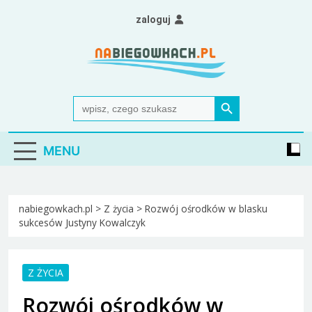
Skip
zaloguj
to
content
Nabiegowkach.pl
portal miłośników narciarstwa biegowego
Search Button
Search
for:
MENU
nabiegowkach.pl
>
Z życia
>
Rozwój ośrodków w blasku
sukcesów Justyny Kowalczyk
Z ŻYCIA
Rozwój ośrodków w