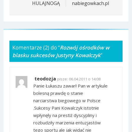
HULAJNOGĄ
nabiegowkach.pl
Komentarze (2) do “
Rozwój ośrodków w
blasku sukcesów Justyny Kowalczyk
”
teodozja
pisze:
06.04.2011 o 14:08
Panie Łukaszu zawarł Pan w artykule
bolesną prawdę o stanie
narciarstwa biegowego w Polsce
.Sukcesy Pani Kowalczyk istotnie
wpłynęły na prestiż dyscypliny i
rozbudziły marzenia entuzjastów
tego sportu ale jak widać nie