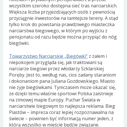
wszystkim szeroko dostępna sieć tras narciarskich.
Większa liczba przyjeżdżających osób z pewnością
przyciągnie inwestorów na tamtejsze tereny. A stąd
tylko krok do powstania prawdziwego miasteczka
narciarstwa biegowego, w którym po wyjściu z
pensjonatu od razu będzie można przypiąć do nóg
biegówki.
Towarzystwo Narciarskie „Biegówki”
z żalem i
niepokojem przygląda się, jak traktowani są
narciarze biegowi przez włodarzy Szklarskiej
Poręby. Jest to, według nas, cios zadany staraniom
i dokonaniom pana Juliana Gozdowskiego. Miasto
nie żyje biegówkami. Tymczasem może okazać się,
że dzięki temu właśnie sportowi Polska zaistnieje
na zimowej mapie Europy. Puchar Świata w
narciarstwie biegowym to najlepsza reklama. Bieg
Piastów – impreza coraz lepiej rozpoznawalna na
świecie – powinien być informacją numer jeden, z
którą wszystko w mieście będzie związane.