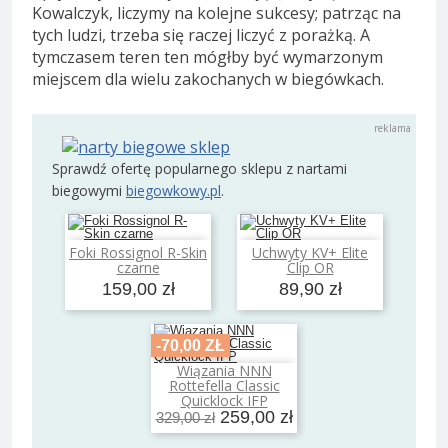
Kowalczyk, liczymy na kolejne sukcesy; patrząc na
tych ludzi, trzeba się raczej liczyć z porażką. A
tymczasem teren ten mógłby być wymarzonym
miejscem dla wielu zakochanych w biegówkach.
Sprawdź ofertę popularnego sklepu z nartami
biegowymi
biegowkowy.pl
.
Foki Rossignol R-Skin
Uchwyty KV+ Elite
Dodaj do koszyka
Dodaj do koszyka
czarne
Clip OR
159,00 zł
89,90 zł
-70,00 ZŁ
Wiązania NNN
Dodaj do koszyka
Rottefella Classic
Quicklock IFP
259,00 zł
329,00 zł