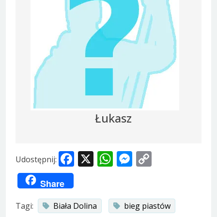
Łukasz
Facebook
X
WhatsApp
Messenger
Copy
Udostępnij:
Link
Share
Tagi:
Biała Dolina
bieg piastów