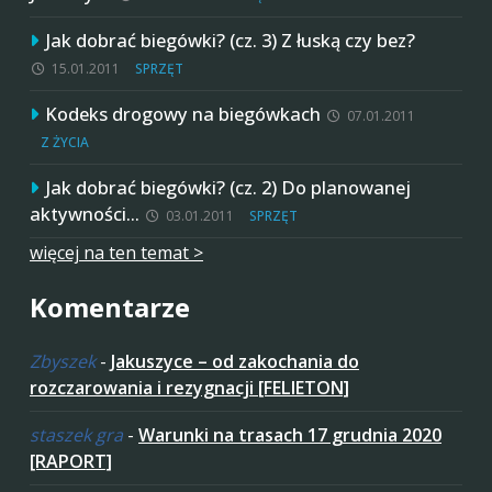
Jak dobrać biegówki? (cz. 3) Z łuską czy bez?
15.01.2011
SPRZĘT
Kodeks drogowy na biegówkach
07.01.2011
Z ŻYCIA
Jak dobrać biegówki? (cz. 2) Do planowanej
aktywności…
03.01.2011
SPRZĘT
więcej na ten temat >
Komentarze
Zbyszek
-
Jakuszyce – od zakochania do
rozczarowania i rezygnacji [FELIETON]
staszek gra
-
Warunki na trasach 17 grudnia 2020
[RAPORT]