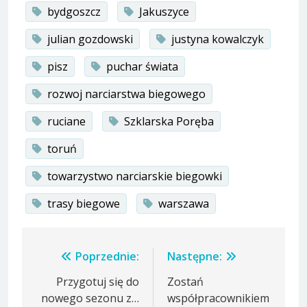
bydgoszcz
Jakuszyce
julian gozdowski
justyna kowalczyk
pisz
puchar świata
rozwoj narciarstwa biegowego
ruciane
Szklarska Poręba
toruń
towarzystwo narciarskie biegowki
trasy biegowe
warszawa
Nawigacja
Poprzednie:
Następne:
wpisu
Przygotuj się do
Zostań
nowego sezonu z…
współpracownikiem