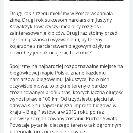
Drugi rok z rzędu mieliśmy w Polsce wspaniałą
zimę. Drugi rok sukcesom narciarskim Justyny
Kowalczyk towarzyszył medialny rozgłos i
zainteresowanie kibiców. Drugi raz stoimy przed
ogromną szansą (i wyzwaniem), by tereny
kojarzone z narciarstwem biegowym ożyły na
nowo. Czy jednak udaje się to zrobić?
Spójrzmy na najbardziej rozpoznawalne miejsce na
biegówkowej mapie Polski, znane każdemu
narciarzowi biegowemu. Jakuszyce, bo o nich
oczywiście mowa, to piękne tereny o bardzo
zróżnicowanym profilu tras, których łączna długość
wynosi prawie 100 km. Od trzydziestu pięciu lat
odbywa się tu najważniejsza impreza biegowa w
kraju – Bieg Piastów, a w 2012 roku po raz
pierwszy zorganizowany zostanie Puchar Świata.
Powstaje pytanie, dlaczego teren o tak ogromnym
potencjale prężnej się nie rozwija?