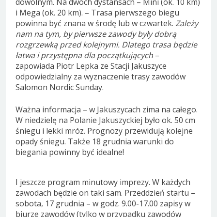
dowolnym. Na dwóch dystansach – Mini (ok. 10 km)
i Mega (ok. 20 km). – Trasa pierwszego biegu
powinna być znana w środę lub w czwartek.
Zależy
nam na tym, by pierwsze zawody były dobrą
rozgrzewką przed kolejnymi. Dlatego trasa będzie
łatwa i przystępna dla początkujących
–
zapowiada Piotr Lepka ze Stacji Jakuszyce
odpowiedzialny za wyznaczenie trasy zawodów
Salomon Nordic Sunday.
Ważna informacja – w Jakuszycach zima na całego.
W niedzielę na Polanie Jakuszyckiej było ok. 50 cm
śniegu i lekki mróz. Prognozy przewidują kolejne
opady śniegu. Także 18 grudnia warunki do
biegania powinny być idealne!
I jeszcze program minutowy imprezy. W każdych
zawodach będzie on taki sam. Przeddzień startu –
sobota, 17 grudnia – w godz. 9.00-17.00 zapisy w
biurze zawodów (tylko w przypadku zawodów