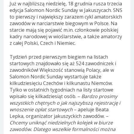
Już w najbliższą niedzielę, 18 grudnia rusza trzecia
edycja Salomon Nordic Sunday w Jakuszycach. SNS
to pierwszy i największy zarazem cykl amatorskich
zawodów w narciarstwie biegowym w Polsce. Na
starcie mają się pojawić m.in. członkowie polskiej
kadry narodowej w wioślarstwie, a także amatorzy
z całej Polski, Czech i Niemiec.
Tydzień przed pierwszym biegiem na listach
startowych znajdowało się aż 524 zawodniczek i
zawodników! Większość stanowią Polacy, ale w
Salomon Nordic Sunday wystartuje także
kilkudziesięciu Czechów i kilkunastu Niemców.
Tylko w ostatnich tygodniach na listy startowe
wpisało się kilkadziesiąt osób. –
Bardzo prosimy
wszystkich chętnych o jak najszybszą rejestrację i
wnoszenie opłat startowych
– apeluje Beata
Lepka, organizator jakuszyckich zawodów. –
Chcemy uniknąć niedzielnych kolejek w biurze
zawodów. Dlatego wszelkie formalności można