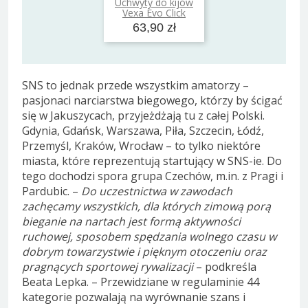
Uchwyty do kijów
Dodaj do koszyka
Vexa Evo Click
63,90 zł
SNS to jednak przede wszystkim amatorzy –
pasjonaci narciarstwa biegowego, którzy by ścigać
się w Jakuszycach, przyjeżdżają tu z całej Polski.
Gdynia, Gdańsk, Warszawa, Piła, Szczecin, Łódź,
Przemyśl, Kraków, Wrocław – to tylko niektóre
miasta, które reprezentują startujący w SNS-ie. Do
tego dochodzi spora grupa Czechów, m.in. z Pragi i
Pardubic. –
Do uczestnictwa w zawodach
zachęcamy wszystkich, dla których zimową porą
bieganie na nartach jest formą aktywności
ruchowej, sposobem spędzania wolnego czasu w
dobrym towarzystwie i pięknym otoczeniu oraz
pragnących sportowej rywalizacji
– podkreśla
Beata Lepka. – Przewidziane w regulaminie 44
kategorie pozwalają na wyrównanie szans i