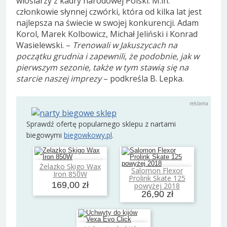
wioślarzy z kadry narodowej Polski. M.in.
członkowie słynnej czwórki, która od kilka lat jest
najlepsza na świecie w swojej konkurencji. Adam
Korol, Marek Kolbowicz, Michał Jeliński i Konrad
Wasielewski. –
Trenowali w Jakuszycach na
początku grudnia i zapewnili, że podobnie, jak w
pierwszym sezonie, także w tym stawią się na
starcie naszej imprezy
– podkreśla B. Lepka.
Sprawdź ofertę popularnego sklepu z nartami
biegowymi
biegowkowy.pl
.
Żelazko Skigo Wax
Dodaj do koszyka
Salomon Flexor
Iron 850W
Dodaj do koszyka
Prolink Skate 125
169,00 zł
powyżej 2018
26,90 zł