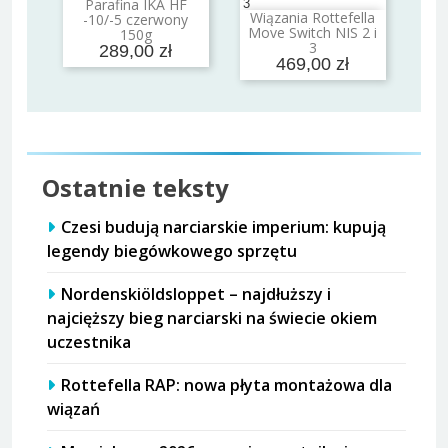
Parafina IKA HF
Dodaj do koszyka
Wiązania Rottefella
-10/-5 czerwony
Dodaj do koszyka
Move Switch NIS 2 i
150g
3
289,00 zł
469,00 zł
Ostatnie teksty
Czesi budują narciarskie imperium: kupują
legendy biegówkowego sprzętu
Nordenskiöldsloppet – najdłuższy i
najcięższy bieg narciarski na świecie okiem
uczestnika
Rottefella RAP: nowa płyta montażowa dla
wiązań