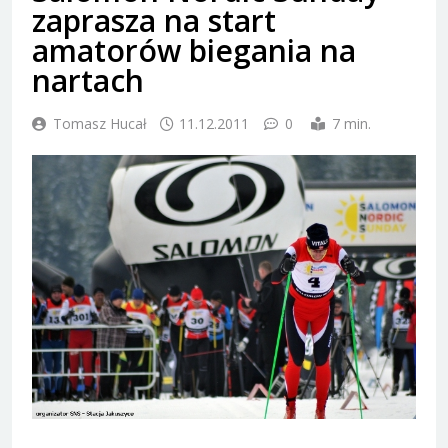
zaprasza na start
amatorów biegania na
nartach
Tomasz Hucał
11.12.2011
0
7 min.