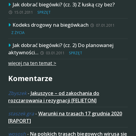
Jak dobrać biegówki? (cz. 3) Z łuską czy bez?
15.01.2011
SPRZĘT
Kodeks drogowy na biegówkach
07.01.2011
Z ŻYCIA
Jak dobrać biegówki? (cz. 2) Do planowanej
aktywności…
03.01.2011
SPRZĘT
więcej na ten temat >
Komentarze
Zbyszek
-
Jakuszyce – od zakochania do
rozczarowania i rezygnacji [FELIETON]
staszek gra
-
Warunki na trasach 17 grudnia 2020
[RAPORT]
wososh
-
Na polskich trasach biegowych wirusa się