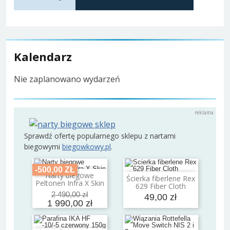
Kalendarz
Nie zaplanowano wydarzeń
Sprawdź ofertę popularnego sklepu z nartami
biegowymi
biegowkowy.pl
.
-500,00 ZŁ
Narty biegowe
Dodaj do koszyka
Ścierka fiberlene Rex
Dodaj do koszyka
Peltonen Infra X Skin
629 Fiber Cloth
2 490,00 zł
49,00 zł
1 990,00 zł