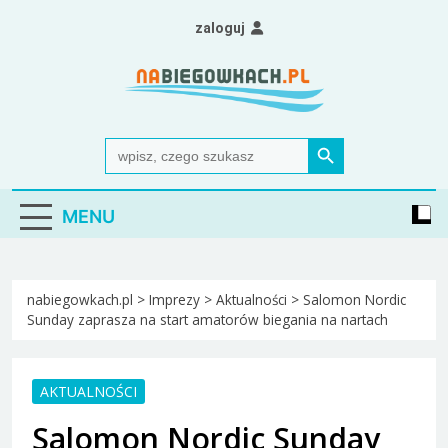
Skip
zaloguj
to
content
Nabiegowkach.pl
portal miłośników narciarstwa biegowego
Search Button
Search
for:
MENU
nabiegowkach.pl
>
Imprezy
>
Aktualności
>
Salomon Nordic
Sunday zaprasza na start amatorów biegania na nartach
AKTUALNOŚCI
Salomon Nordic Sunday