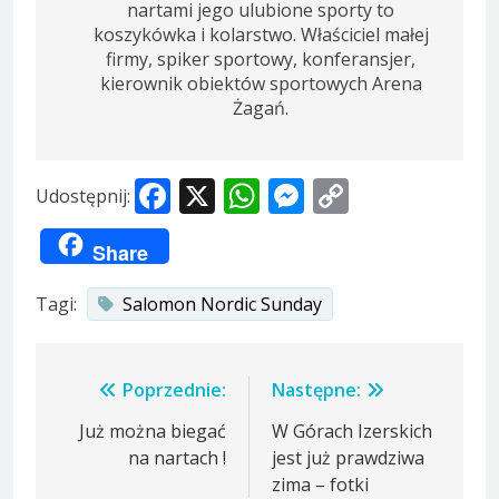
nartami jego ulubione sporty to
koszykówka i kolarstwo. Właściciel małej
firmy, spiker sportowy, konferansjer,
kierownik obiektów sportowych Arena
Żagań.
Facebook
X
WhatsApp
Messenger
Copy
Udostępnij:
Link
Share
Tagi:
Salomon Nordic Sunday
Nawigacja
Poprzednie:
Następne:
wpisu
Już można biegać
W Górach Izerskich
na nartach !
jest już prawdziwa
zima – fotki