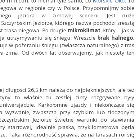
00 m n.p.m. to niemal tyle samo, co
Morskie Oko
. To
biegowa w regionie czy w Polsce. Przypomnijmy sobie
ńskiego jeziora w zimowej scenerii. Jest duże
zczyrbskim Jeziorze, którego nazwa pochodzi zresztą
st trasa biegowa. Po drugie
mikroklimat
, który – jak w
ja utrzymywaniu się śniegu. Wreszcie
brak halnego
,
tuje w pożeraniu śniegu (zwłaszcza naturalnego) z tras
a zima. Od dwóch lat obserwujemy, jak niestety ten
j długości 26,5 km należą do najpiękniejszych, ale też
zyny to właśnie tu zeszłej zimy rozgrywane były
niwersjadzie. Karkołomne zjazdy i niekończące się
a wyzwanie, zwłaszcza przy szybkim lub zlodzonym
Szczyrbskim Jeziorze świetne warunki do stawiania
y startowej, idealnie płaska, trzykilometrowa pętla
e. Taka różnorodność sprawia, że na tarasach roi się