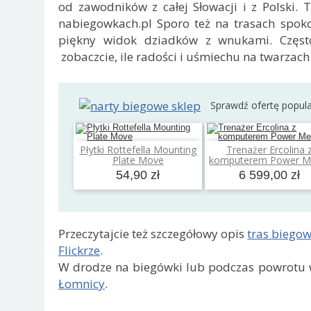
od zawodników z całej Słowacji i z Polski.
nabiegowkach.pl Sporo też na trasach spok
piękny widok dziadków z wnukami. Często
zobaczcie, ile radości i uśmiechu na twarzach
Sprawdź ofertę popul
Płytki Rottefella Mounting
Trenażer Ercolina 
Dodaj do koszyka
Dodaj do koszyk
Plate Move
komputerem Power M
54,90 zł
6 599,00 zł
Przeczytajcie też szczegółowy opis
tras biegow
Flickrze
.
W drodze na biegówki lub podczas powrotu w
Łomnicy
.