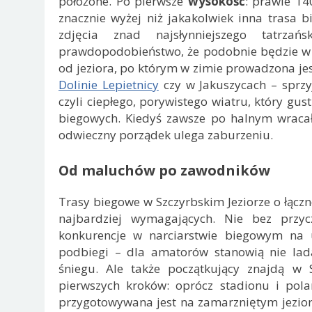
położone. Po pierwsze
wysokość
: prawie 14
znacznie wyżej niż jakakolwiek inna trasa 
zdjęcia znad najsłynniejszego tatrza
prawdopodobieństwo, że podobnie będzie w S
od jeziora, po którym w zimie prowadzona je
Dolinie Lepietnicy
czy w Jakuszycach – sprzy
czyli ciepłego, porywistego wiatru, który gus
biegowych. Kiedyś zawsze po halnym wracał
odwieczny porządek ulega zaburzeniu.
Od maluchów po zawodników
Trasy biegowe w Szczyrbskim Jeziorze o łączne
najbardziej wymagających. Nie bez przyc
konkurencje w narciarstwie biegowym na u
podbiegi – dla amatorów stanowią nie lad
śniegu. Ale także początkujący znajdą w 
pierwszych kroków: oprócz stadionu i polan
przygotowywana jest na zamarzniętym jeziorz