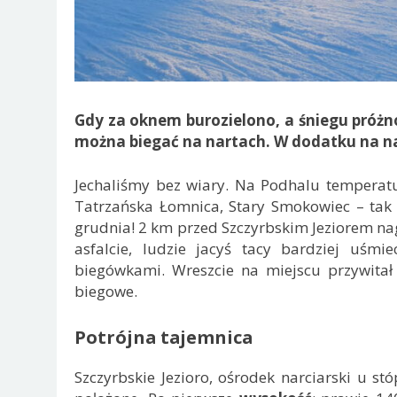
Gdy za oknem burozielono, a śniegu próżno
można biegać na nartach. W dodatku na nat
Jechaliśmy bez wiary. Na Podhalu temperatur
Tatrzańska Łomnica, Stary Smokowiec – tak 
grudnia! 2 km przed Szczyrbskim Jeziorem nagl
asfalcie, ludzie jacyś tacy bardziej uśmie
biegówkami. Wreszcie na miejscu przywitał
biegowe.
Potrójna tajemnica
Szczyrbskie Jezioro, ośrodek narciarski u stó