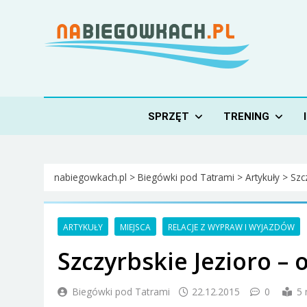
Skip
to
content
Nabiegowkach.pl
portal miłośników narciarstwa biegowego
SPRZĘT
TRENING
nabiegowkach.pl
>
Biegówki pod Tatrami
>
Artykuły
>
Szc
ARTYKUŁY
MIEJSCA
RELACJE Z WYPRAW I WYJAZDÓW
Szczyrbskie Jezioro –
Biegówki pod Tatrami
22.12.2015
0
5 