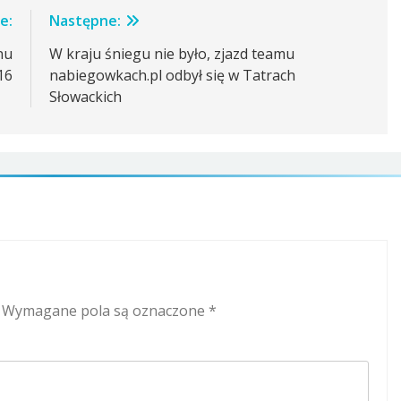
e:
Następne:
nu
W kraju śniegu nie było, zjazd teamu
16
nabiegowkach.pl odbył się w Tatrach
Słowackich
Wymagane pola są oznaczone
*