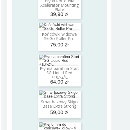
Płytki Rottefella
Dodaj do koszyka
Xcelerator Mounting
Plate
39,90 zł
Końcówki widiowe
Dodaj do koszyka
SkiGo Roller Pro
75,00 zł
Płynna parafina Start
Dodaj do koszyka
SG Liquid Red
+10/-2°C
64,00 zł
Smar bazowy Skigo
Dodaj do koszyka
Base Extra Strong
59,00 zł