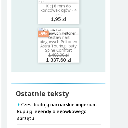
Klej 8 mm do
Dodaj do koszyka
końcówek kijów - 4
szt.
1,95 zł
-5%
Zestaw nart
Dodaj do koszyka
biegowych Peltonen
Astra Touring i buty
Spine Comfort
1 408,00 zł
1 337,60 zł
Ostatnie teksty
Czesi budują narciarskie imperium:
kupują legendy biegówkowego
sprzętu