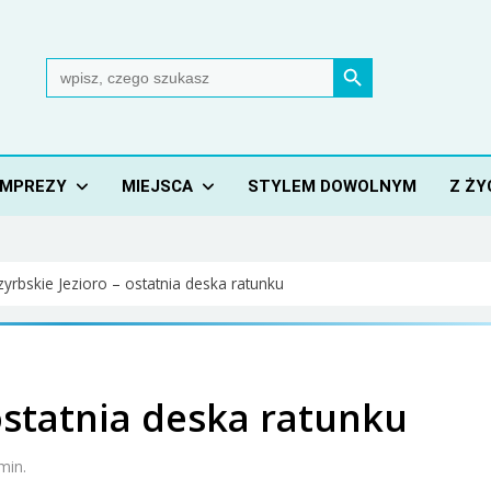
Search Button
Search
for:
IMPREZY
MIEJSCA
STYLEM DOWOLNYM
Z ŻY
zyrbskie Jezioro – ostatnia deska ratunku
 ostatnia deska ratunku
min.