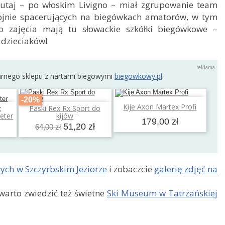
 Tutaj – po włoskim Livigno – miał zgrupowanie team
ojnie spacerujących na biegówkach amatorów, w tym
 zajęcia mają tu słowackie szkółki biegówkowe –
 dzieciaków!
arnego sklepu z nartami biegowymi
biegowkowy.pl
.
-20%
Dodaj do koszyka
Kije Axon Martex Profi
z
Paski Rex Rx Sport do
a
Dodaj do koszyka
eter
kijów
179,00 zł
51,20 zł
64,00 zł
ych w Szczyrbskim Jeziorze
i zobaczcie
galerię zdjęć na
arto zwiedzić też świetne
Ski Museum w Tatrzańskiej