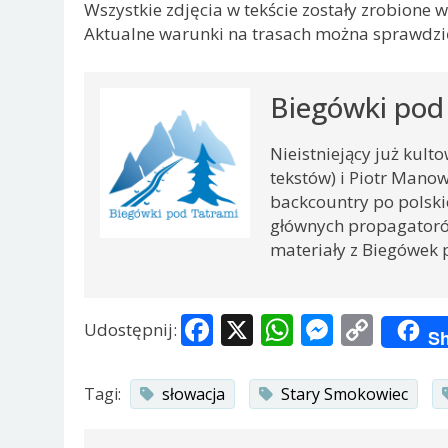
Wszystkie zdjęcia w tekście zostały zrobione 
Aktualne warunki na trasach można sprawdzi
Biegówki pod
Nieistniejący już kult
tekstów) i Piotr Manow
backcountry po polskiej
głównych propagatoró
materiały z Biegówek 
Facebook
X
WhatsApp
Messen
Copy
Udostępnij:
Sh
Link
Tagi:
słowacja
Stary Smokowiec