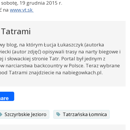
w sobotę, 19 grudnia 2015 r.
ć na
www.vt.sk
 Tatrami
owy blog, na którym Łucja Łukaszczyk (autorka
iecki (autor zdjęć) opisywali trasy na narty biegowe i
 i słowackiej stronie Tatr. Portal był jednym z
w narciarstwa backcountry w Polsce. Teraz wybrane
pod Tatrami znajdziecie na nabiegowkach.pl.
ger
are
Szczyrbskie Jezioro
Tatrzańska Łomnica