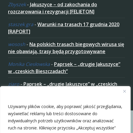
Zbyszek
-
Jakuszyce – od zakochania do
rozczarowania i rezygnacji [FELIETON]
staszek gra
-
Warunki na trasach 17 grudnia 2020
[RAPORT]
wososh
-
Na polskich trasach biegowych wirusa się
nie obawiają, trasy będą przygotowywane
Monika Ciesłowska
-
Paprsek – „drugie Jakuszyce”
w „czeskich Bieszczadach”
ziaro
-
Paprsek – „drugie Jakuszyce” w „czeskich
Bieszczadach”
Zaakceptuj ciastezka
Używamy plików cookie, aby poprawić jakość przeglądania,
wyświetlać reklamy lub treści dostosowane do
indywidualnych potrzeb użytkowników oraz analizować
ruch na stronie. Kliknięcie przycisku „Akceptuj wszystkie”