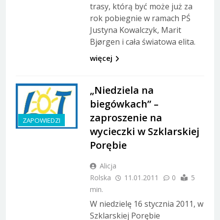
trasy, którą być może już za
rok pobiegnie w ramach PŚ
Justyna Kowalczyk, Marit
Bjørgen i cała światowa elita.
więcej
„Niedziela na
biegówkach” –
zaproszenie na
ZAPOWIEDZI
wycieczki w Szklarskiej
Porębie
Alicja
Rolska
11.01.2011
0
5
min.
W niedzielę 16 stycznia 2011, w
Szklarskiej Porębie