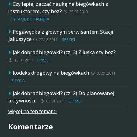
Czy lepiej zacząć naukę na biegówkach z
instruktorem, czy bez?
29.07.2013
PYTANIE DO TRENERA
Pogawędka z głównym serwisantem Stacji
Jakuszyce
27.12.2011
SPRZĘT
Jak dobrać biegówki? (cz. 3) Z łuską czy bez?
15.01.2011
SPRZĘT
Kodeks drogowy na biegówkach
07.01.2011
Z ŻYCIA
Jak dobrać biegówki? (cz. 2) Do planowanej
aktywności…
03.01.2011
SPRZĘT
więcej na ten temat >
Komentarze