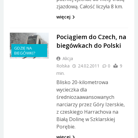
zjazdową. Całość liczyła 8 km.
więcej
Pociągiem do Czech, na
biegówkach do Polski
GDZIE NA
BIEGÓWKI?
Alicja
Rolska
24.02.2011
0
9
min.
Blisko 20-kilometrowa
wycieczka dla
średniozaawansowanych
narciarzy przez Góry Izerskie,
z czeskiego Harrachova na
Białą Dolinę w Szklarskiej
Porębie.
więcej