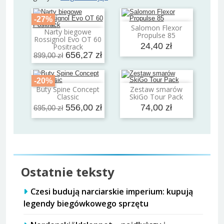
-27%
Salomon Flexor
Dodaj do koszyka
Narty biegowe
Propulse 85
Dodaj do koszyka
Rossignol Evo OT 60
24,40 zł
Positrack
656,27 zł
899,00 zł
-20%
Buty Spine Concept
Zestaw smarów
Dodaj do koszyka
Dodaj do koszyka
Classic
SkiGo Tour Pack
556,00 zł
74,00 zł
695,00 zł
Ostatnie teksty
Czesi budują narciarskie imperium: kupują
legendy biegówkowego sprzętu