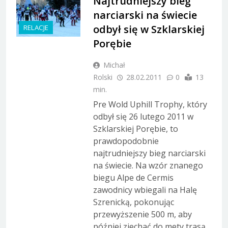
Najtrudniejszy bieg
narciarski na świecie
odbył się w Szklarskiej
RELACJE
Porębie
Michał
Rolski
28.02.2011
0
13
min.
Pre Wold Uphill Trophy, który
odbył się 26 lutego 2011 w
Szklarskiej Porębie, to
prawdopodobnie
najtrudniejszy bieg narciarski
na świecie. Na wzór znanego
biegu Alpe de Cermis
zawodnicy wbiegali na Halę
Szrenicką, pokonując
przewyższenie 500 m, aby
później zjechać do mety trasą