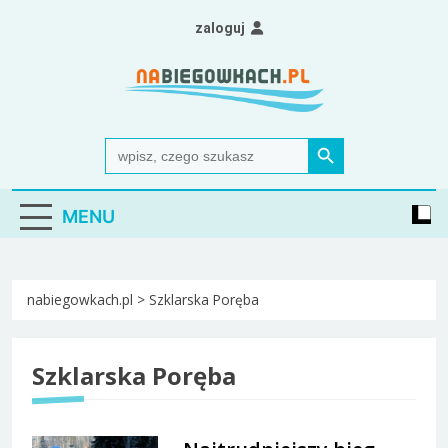
Skip
zaloguj
to
content
Nabiegowkach.pl
portal miłośników narciarstwa biegowego
Search Button
Search
for:
MENU
nabiegowkach.pl
>
Szklarska Poręba
Szklarska Poręba