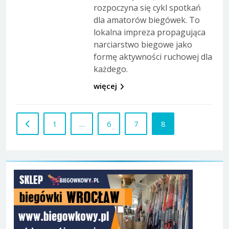
rozpoczyna się cykl spotkań
dla amatorów biegówek. To
lokalna impreza propagująca
narciarstwo biegowe jako
formę aktywności ruchowej dla
każdego.
więcej
1
…
6
7
8