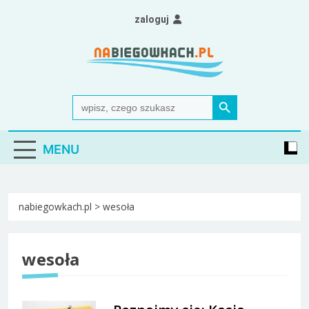
Skip
zaloguj
to
content
Nabiegowkach.pl
portal miłośników narciarstwa biegowego
Search Button
Search
for:
MENU
nabiegowkach.pl
>
wesoła
wesoła