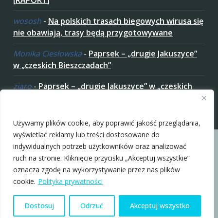
[RAPORT]
wososh
-
Na polskich trasach biegowych wirusa się
nie obawiają, trasy będą przygotowywane
Monika Ciesłowska
-
Paprsek – „drugie Jakuszyce”
w „czeskich Bieszczadach”
ziaro
-
Paprsek – „drugie Jakuszyce” w „czeskich
Bieszczadach”
Zaakceptuj ciastezka
Używamy plików cookie, aby poprawić jakość przeglądania,
wyświetlać reklamy lub treści dostosowane do
indywidualnych potrzeb użytkowników oraz analizować
ruch na stronie. Kliknięcie przycisku „Akceptuj wszystkie”
oznacza zgodę na wykorzystywanie przez nas plików
Copyright © 2010-2026 nabiegowkach.pl
cookie.
Polityka prywatności
O Nas
Regulamin
Patronaty
Polityka Prywatności
Dostosuj
Odrzuć
Akceptuj wszystko
Kontakt