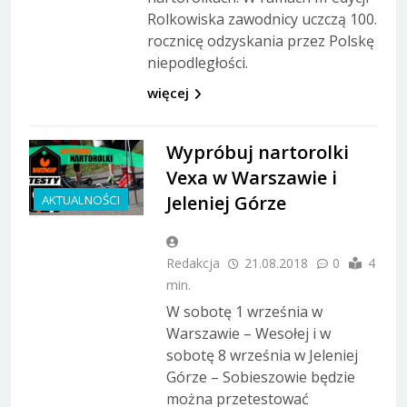
Rolkowiska zawodnicy uczczą 100.
rocznicę odzyskania przez Polskę
niepodległości.
więcej
Wypróbuj nartorolki
Vexa w Warszawie i
Jeleniej Górze
AKTUALNOŚCI
Redakcja
21.08.2018
0
4
min.
W sobotę 1 września w
Warszawie – Wesołej i w
sobotę 8 września w Jeleniej
Górze – Sobieszowie będzie
można przetestować