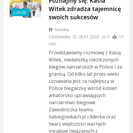
Poznajmy się: Kasia
Witek zdradza tajemnicę
LUDZIE
swoich sukcesów
Monika
Ciesłowska
28.01.2020
0
17
min.
Przedstawiamy rozmowę z Kasią
Witek, medalistką niezliczonych
biegów narciarskich w Polsce i za
granicą. Od kilku lat przez wielu
uznawana jest za najlepszą w
Polsce biegaczkę wśród kobiet
amatorsko uprawiających
narciarstwo biegowe.
Zawodniczka teamu
nabiegowkach.pl i liderka oraz
twarz większości ważnych
inicjatyw związanych z