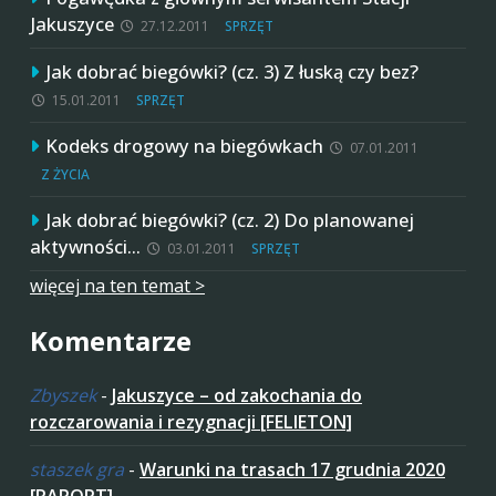
Jakuszyce
27.12.2011
SPRZĘT
Jak dobrać biegówki? (cz. 3) Z łuską czy bez?
15.01.2011
SPRZĘT
Kodeks drogowy na biegówkach
07.01.2011
Z ŻYCIA
Jak dobrać biegówki? (cz. 2) Do planowanej
aktywności…
03.01.2011
SPRZĘT
więcej na ten temat >
Komentarze
Zbyszek
-
Jakuszyce – od zakochania do
rozczarowania i rezygnacji [FELIETON]
staszek gra
-
Warunki na trasach 17 grudnia 2020