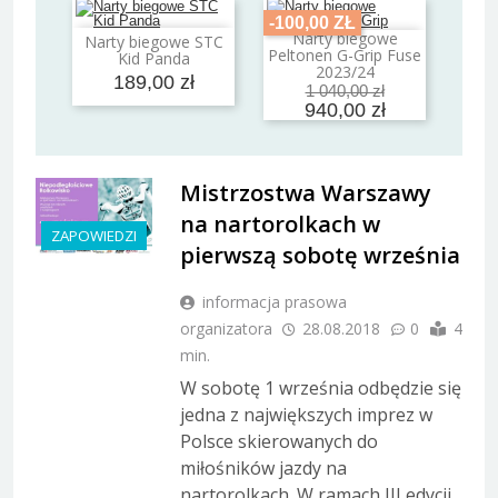
-100,00 ZŁ
Narty biegowe
Narty biegowe STC
Dodaj do koszyka
Dodaj do koszyka
Peltonen G-Grip Fuse
Kid Panda
2023/24
189,00 zł
1 040,00 zł
940,00 zł
Mistrzostwa Warszawy
na nartorolkach w
ZAPOWIEDZI
pierwszą sobotę września
informacja prasowa
organizatora
28.08.2018
0
4
min.
W sobotę 1 września odbędzie się
jedna z największych imprez w
Polsce skierowanych do
miłośników jazdy na
nartorolkach. W ramach III edycji