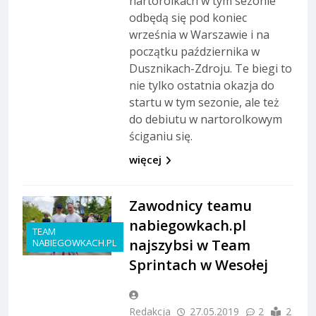
nartorolkach w tym sezonie
odbędą się pod koniec
września w Warszawie i na
początku października w
Dusznikach-Zdroju. Te biegi to
nie tylko ostatnia okazja do
startu w tym sezonie, ale też
do debiutu w nartorolkowym
ściganiu się.
więcej
Zawodnicy teamu
nabiegowkach.pl
TEAM
najszybsi w Team
NABIEGOWKACH.PL
Sprintach w Wesołej
Redakcja
27.05.2019
2
2