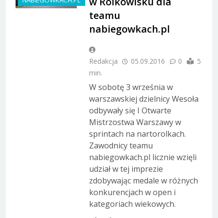
w Rolkowisku dla
NABIEGOWKACH.PL
teamu
nabiegowkach.pl
Redakcja
05.09.2016
0
5
min.
W sobotę 3 września w
warszawskiej dzielnicy Wesoła
odbywały się I Otwarte
Mistrzostwa Warszawy w
sprintach na nartorolkach.
Zawodnicy teamu
nabiegowkach.pl licznie wzięli
udział w tej imprezie
zdobywając medale w różnych
konkurencjach w open i
kategoriach wiekowych.