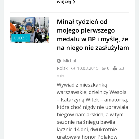
więcej
Minął tydzień od
mojego pierwszego
medalu w BP i myślę, że
LUDZIE
na niego nie zasłużyłam
Michał
Rolski
10.03.2015
0
23
min.
Wywiad z mieszkanką
warszawskiej dzielnicy Wesoła
– Katarzyną Witek – amatorką,
która choć nigdy nie uprawiała
biegów narciarskich, a w tym
sezonie na śniegu bawiła
łącznie 14 dni, dwukrotnie
uratowała honor Polaków