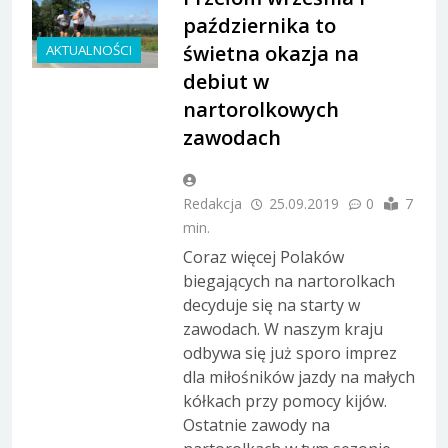
października to
świetna okazja na
AKTUALNOŚCI
debiut w
nartorolkowych
zawodach
Redakcja
25.09.2019
0
7
min.
Coraz więcej Polaków
biegających na nartorolkach
decyduje się na starty w
zawodach. W naszym kraju
odbywa się już sporo imprez
dla miłośników jazdy na małych
kółkach przy pomocy kijów.
Ostatnie zawody na