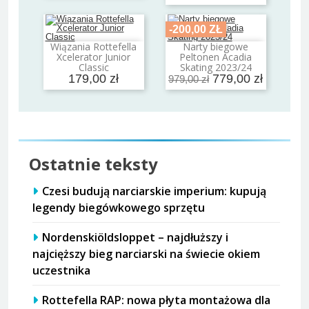
-200,00 ZŁ
Wiązania Rottefella
Narty biegowe
Dodaj do koszyka
Dodaj do koszyka
Xcelerator Junior
Peltonen Acadia
Classic
Skating 2023/24
179,00 zł
779,00 zł
979,00 zł
Ostatnie teksty
Czesi budują narciarskie imperium: kupują
legendy biegówkowego sprzętu
Nordenskiöldsloppet – najdłuższy i
najcięższy bieg narciarski na świecie okiem
uczestnika
Rottefella RAP: nowa płyta montażowa dla