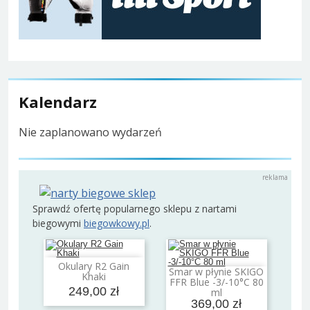
Kalendarz
Nie zaplanowano wydarzeń
Sprawdź ofertę popularnego sklepu z nartami
biegowymi
biegowkowy.pl
.
Okulary R2 Gain
Dodaj do koszyka
Smar w płynie SKIGO
Khaki
Dodaj do koszyka
FFR Blue -3/-10°C 80
249,00 zł
ml
369,00 zł