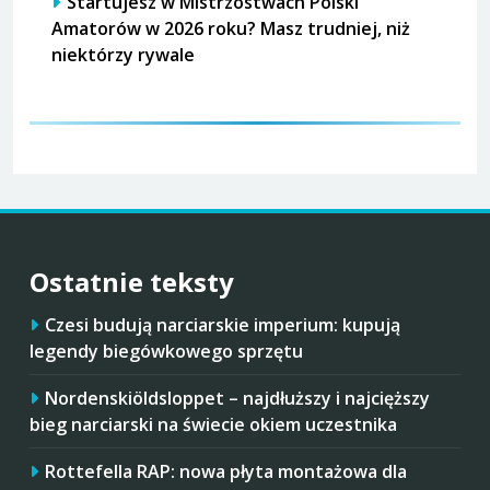
Startujesz w Mistrzostwach Polski
Amatorów w 2026 roku? Masz trudniej, niż
niektórzy rywale
Ostatnie teksty
Czesi budują narciarskie imperium: kupują
legendy biegówkowego sprzętu
Nordenskiöldsloppet – najdłuższy i najcięższy
bieg narciarski na świecie okiem uczestnika
Rottefella RAP: nowa płyta montażowa dla