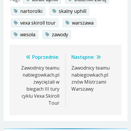
nartorolki
skalny uphill
vexa skiroll tour
warszawa
wesoła
zawody
Nawigacja
Poprzednie:
Następne:
wpisu
Zawodnicy teamu
Zawodnicy teamu
nabiegowkach.pl
nabiegowkach.pl
zwyciężali w
znów Mistrzami
biegach III tury
Warszawy
cyklu Vexa Skiroll
Tour