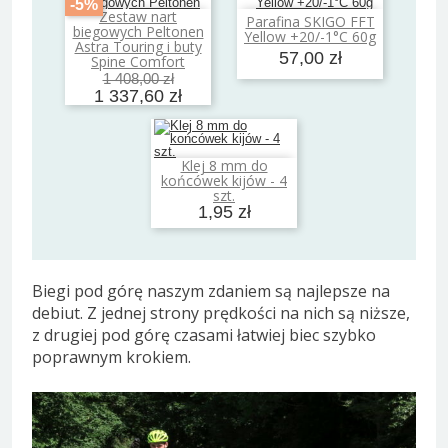
-5%
Zestaw nart
Parafina SKIGO FFT
Dodaj do koszyka
Dodaj do koszyka
biegowych Peltonen
Yellow +20/-1°C 60g
Astra Touring i buty
57,00 zł
Spine Comfort
1 408,00 zł
1 337,60 zł
Klej 8 mm do
Dodaj do koszyka
końcówek kijów - 4
szt.
1,95 zł
Biegi pod górę naszym zdaniem są najlepsze na
debiut. Z jednej strony prędkości na nich są niższe,
z drugiej pod górę czasami łatwiej biec szybko
poprawnym krokiem.