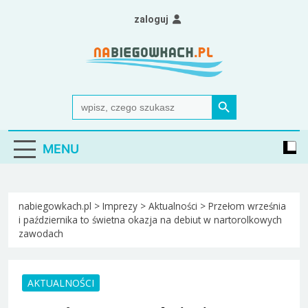
Skip
zaloguj
to
content
Nabiegowkach.pl
portal miłośników narciarstwa biegowego
Search Button
Search
for:
MENU
nabiegowkach.pl
>
Imprezy
>
Aktualności
>
Przełom września
i października to świetna okazja na debiut w nartorolkowych
zawodach
AKTUALNOŚCI