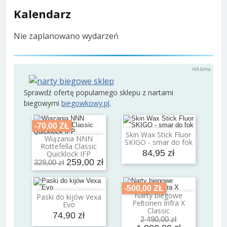
Kalendarz
Nie zaplanowano wydarzeń
Sprawdź ofertę popularnego sklepu z nartami
biegowymi
biegowkowy.pl
.
-70,00 ZŁ
Skin Wax Stick Fluor
Dodaj do koszyka
Wiązania NNN
SKIGO - smar do fok
Dodaj do koszyka
Rottefella Classic
84,95 zł
Quicklock IFP
259,00 zł
329,00 zł
-500,00 ZŁ
Narty biegowe
Paski do kijów Vexa
Dodaj do koszyka
Dodaj do koszyka
Peltonen Infra X
Evo
Classic
74,90 zł
2 490,00 zł