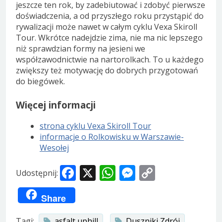
jeszcze ten rok, by zadebiutować i zdobyć pierwsze
doświadczenia, a od przyszłego roku przystąpić do
rywalizacji może nawet w całym cyklu Vexa Skiroll
Tour. Wkrótce nadejdzie zima, nie ma nic lepszego
niż sprawdzian formy na jesieni we
współzawodnictwie na nartorolkach. To u każdego
zwiększy też motywację do dobrych przygotowań
do biegówek.
Więcej informacji
strona cyklu Vexa Skiroll Tour
informacje o Rolkowisku w Warszawie-
Wesołej
Facebook
X
WhatsApp
Messenger
Copy
Udostępnij:
Link
Share
Tagi:
asfalt uphill
Duszniki Zdrój