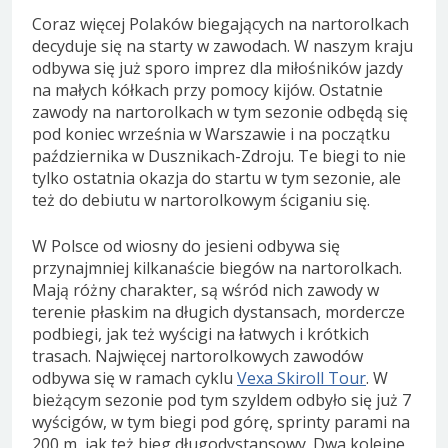
Coraz więcej Polaków biegających na nartorolkach
decyduje się na starty w zawodach. W naszym kraju
odbywa się już sporo imprez dla miłośników jazdy
na małych kółkach przy pomocy kijów. Ostatnie
zawody na nartorolkach w tym sezonie odbędą się
pod koniec września w Warszawie i na początku
października w Dusznikach-Zdroju. Te biegi to nie
tylko ostatnia okazja do startu w tym sezonie, ale
też do debiutu w nartorolkowym ściganiu się.
W Polsce od wiosny do jesieni odbywa się
przynajmniej kilkanaście biegów na nartorolkach.
Mają różny charakter, są wśród nich zawody w
terenie płaskim na długich dystansach, mordercze
podbiegi, jak też wyścigi na łatwych i krótkich
trasach. Najwięcej nartorolkowych zawodów
odbywa się w ramach cyklu
Vexa Skiroll Tour
. W
bieżącym sezonie pod tym szyldem odbyło się już 7
wyścigów, w tym biegi pod górę, sprinty parami na
200 m, jak też bieg długodystansowy. Dwa kolejne