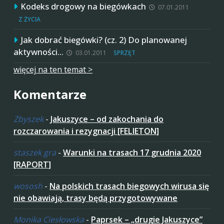
Kodeks drogowy na biegówkach
07.01.2011
Z ŻYCIA
Jak dobrać biegówki? (cz. 2) Do planowanej
aktywności…
03.01.2011
SPRZĘT
więcej na ten temat >
Komentarze
Zbyszek
-
Jakuszyce – od zakochania do
rozczarowania i rezygnacji [FELIETON]
staszek gra
-
Warunki na trasach 17 grudnia 2020
[RAPORT]
wososh
-
Na polskich trasach biegowych wirusa się
nie obawiają, trasy będą przygotowywane
Monika Ciesłowska
-
Paprsek – „drugie Jakuszyce”