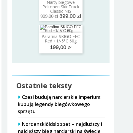
Narty biegowe
Dodaj do koszyka
Peltonen SkinTrack
Classic NIS
899,00 zł
999,00 zł
Parafina SKIGO FFC
Dodaj do koszyka
Red +1/-5°C 60g
199,00 zł
Ostatnie teksty
Czesi budują narciarskie imperium:
kupują legendy biegówkowego
sprzętu
Nordenskiöldsloppet – najdłuższy i
najcięższy bieg narciarski na świecie