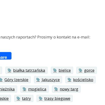
 naszych raportach? Prosimy o kontakt na e-mail:
ger
are
białka tatrzańska
bielice
gorce
Góry Izerskie
Jakuszyce
kościelisko
nieżnika
mogielica
nowy targ
ąskie
tatry
trasy biegowe