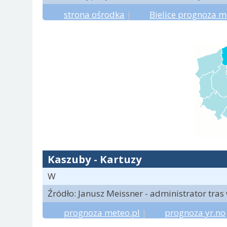
strona ośrodka
|
Bielice prognoza m
Kaszuby - Kartuzy
W
Źródło: Janusz Meissner - administrator tras
prognoza meteo.pl
|
prognoza yr.no