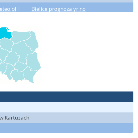
eteo.pl
|
Bielice prognoza yr.no
 w Kartuzach