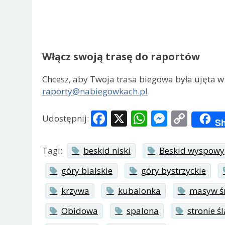
Włącz swoją trasę do raportów
Chcesz, aby Twoja trasa biegowa była ujęta w
raporty@nabiegowkach.pl
Facebook
X
WhatsApp
Messen
Copy
Udostępnij:
Sh
Link
Tagi:
beskid niski
Beskid wyspowy
góry bialskie
góry bystrzyckie
krzywa
kubalonka
masyw ś
Obidowa
spalona
stronie śl