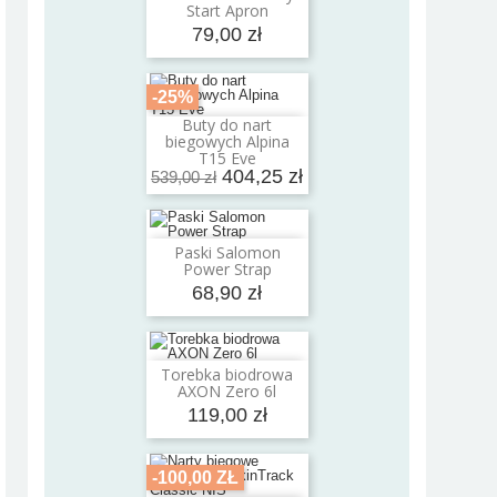
Start Apron
79,00 zł
-25%
Buty do nart
Dodaj do koszyka
biegowych Alpina
T15 Eve
404,25 zł
539,00 zł
Paski Salomon
Dodaj do koszyka
Power Strap
68,90 zł
Torebka biodrowa
Dodaj do koszyka
AXON Zero 6l
119,00 zł
-100,00 ZŁ