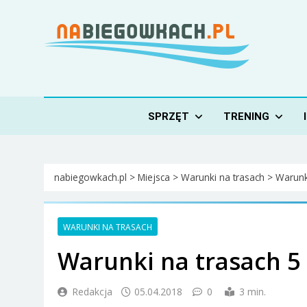
Skip
to
content
Nabiegowkach.pl
portal miłośników narciarstwa biegowego
SPRZĘT
TRENING
nabiegowkach.pl
>
Miejsca
>
Warunki na trasach
>
Warunk
WARUNKI NA TRASACH
Warunki na trasach 5
Redakcja
05.04.2018
0
3 min.