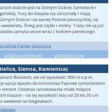
ardzo dobrze jest na Dolnym Dukcie, Samolocie i
górskiej. Tory do klasyka się utrzymały i mają
Górnym Dukcie i na samej Polanie Jakuszyckiej, na
eekendu. Śnieg jest ciężki i mokry. Trasy nie są już
Piastów zamyka sezon wraz z końcem pierwszego
czalnia Fischer Jakuszyce
prognoza meteo.pl
|
prognoza yr.no
Bielice, Sienna, Kamienica)
órach Bialskich, ale od wysokości 900 m n.p.m.
ostaje opcja wjazdu do schroniska Paprsek samochodem
wa remont. Ostatnie ratrakowanie miało miejsce
ch trasach – na tej wysokości leży od 20 do 30 cm
atni weekend na biegówkach.
rałtowie