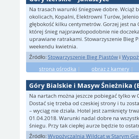
Na trasach warunki śniegowe dobre. Wciąż b
okolicach, Kopalni, Elektrowni Turów, Jelenio
głębokość kilku centymetrów. Gorzej jest na 
której śnieg najprawdopodobnie nie doczeka w
uprawiane ratrakami. Stowarzyszenie Bieg 
weekendu kwietnia.
Źródło:
Stowarzyszenie Bieg Piastów
i
Wypoży
strona ośrodka
|
obraz z kamery
|
Góry Bialskie i Masyw Śnieżnika (
Na nartach można jeszcze pobiegać tylko w G
Dostać się trzeba od czeskiej strony i tu z
– wyciąg nie działa. Hotel jest zamknięty tr
01.04.2018. Warunki nadal dobre na wszystki
śniegu. Przy tak ciepłej aurze będzie to ost
Źródło:
Wypożyczalnia Wildcat w Starym Gie