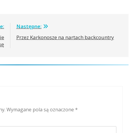
e:
Następne:
ie
Przez Karkonosze na nartach backcountry
kę
ny.
Wymagane pola są oznaczone
*