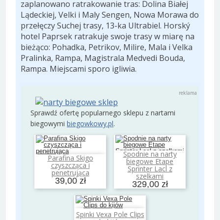
zaplanowano ratrakowanie tras: Dolina Białej
Lądeckiej, Velki i Maly Sengen, Nowa Morawa do
przełęczy Suchej trasy, 13-ka Ultrabiel. Horský
hotel Paprsek ratrakuje swoje trasy w miarę na
bieżąco: Pohadka, Petrikov, Milire, Mala i Velka
Pralinka, Rampa, Magistrala Medvedi Bouda,
Rampa. Miejscami sporo igliwia.
Sprawdź ofertę popularnego sklepu z nartami
biegowymi
biegowkowy.pl
.
Spodnie na narty
Parafina Skigo
Dodaj do koszyka
biegowe Etape
Dodaj do koszyka
czyszcząca i
Sprinter Lacl z
penetrująca
szelkami
39,00 zł
329,00 zł
Spinki Vexa Pole Clips
Dodaj do koszyka