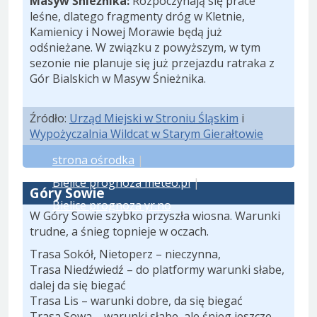
Masyw Śnieżnika:
Rozpoczynają się prace
leśne, dlatego fragmenty dróg w Kletnie,
Kamienicy i Nowej Morawie będą już
odśnieżane. W związku z powyższym, w tym
sezonie nie planuje się już przejazdu ratraka z
Gór Bialskich w Masyw Śnieżnika.
Źródło:
Urząd Miejski w Stroniu Śląskim
i
Wypożyczalnia Wildcat w Starym Gierałtowie
strona ośrodka
|
Bielice prognoza meteo.pl
|
Góry Sowie
Bielice prognoza yr.no
W Góry Sowie szybko przyszła wiosna. Warunki
trudne, a śnieg topnieje w oczach.
Trasa Sokół, Nietoperz – nieczynna,
Trasa Niedźwiedź – do platformy warunki słabe,
dalej da się biegać
Trasa Lis – warunki dobre, da się biegać
Trasa Sowa – warunki słabe, ale śnieg jeszcze