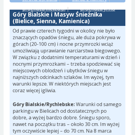
prognoza meteo.pl
|
prognoza yr.no
Góry Bialskie i Masyw Śnieżnika
(Bielice, Sienna, Kamienica)
Od prawie czterech tygodni w okolicy nie było
znaczących opadów śniegu, ale duża pokrywa w
górach (20-100 cm) i nocne przymrozki wciąż
umożliwiają uprawianie narciarstwa biegowego.
W związku z dodatnimi temperaturami w dzień i
nocnymi przymrozkami – trzeba spodziewać się
miejscowych oblodzeń i ubytków śniegu w
najniższych odcinkach szlaków. Im wyżej, tym
warunki lepsze. W niektórych miejscach jest
coraz więcej igliwia.
Góry Bialskie/Rychlebske:
Warunki od samego
parkingu w Bielicach od dostatecznych po
dobre, a wyżej bardzo dobre. Śniegu sporo,
nawet na początku tras – około 30 cm. Im wyżej
tym oczywiście lepiej – do 70 cm. Na 8 marca