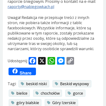
raporcie śniegowym. Prosimy o kontakt na e-mail:
raporty@nabiegowkach.pl
Uwaga! Redakcja nie przepisuje treści z innych
stron, nie pobiera także informacji z tablic
facebookowych. Wszystkie informacje, które są
publikowane w tym raporcie, zostały przekazane
redakcji przez osoby, które są odpowiedzialne za
utrzymanie tras w swojej okolicy, lub są
narciarzami, którzy osobiście sprawdzili warunki.
Facebook
X
WhatsApp
Messenger
Copy
Udostępnij:
Link
Share
Tagi:
beskid niski
Beskid wyspowy
bielice
chochołów
gorce
góry bialskie
Góry Izerskie