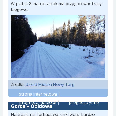
W piątek 8 marca ratrak ma przygotować trasy
biegowe.
Źródło:
Urząd Miejski Nowy Targ
strona internetowa
|
prognoza meteo.pl
|
prognoza yr.no
Gorce – Obidowa
Na trasie na Turbacz warunki wciąż bardzo