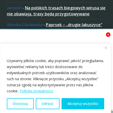
wososh
-
Na polskich trasach biegowych wirusa się
nie obawiają, trasy będą przygotowywane
Monika Ciesłowska
-
Paprsek – „drugie Jakuszyce”
w „czeskich Bieszczadach”
ziaro
-
Paprsek – „drugie Jakuszyce” w „czeskich
Bieszczadach”
Zaakceptuj ciastezka
Używamy plików cookie, aby poprawić jakość przeglądania,
wyświetlać reklamy lub treści dostosowane do
indywidualnych potrzeb użytkowników oraz analizować
ruch na stronie. Kliknięcie przycisku „Akceptuj wszystkie”
oznacza zgodę na wykorzystywanie przez nas plików
Warunki na trasach
Warunki na trasach
Copyright © 2010-2026 nabiegowkach.pl
cookie.
Polityka prywatności
10 marca 2022
24 lutego 2022
[RAPORT]
[RAPORT]
O Nas
Regulamin
Patronaty
Polityka Prywatności
Dostosuj
Odrzuć
Akceptuj wszystko
Kontakt
Redakcja
10.03.2022
Redakcja
24.02.2022