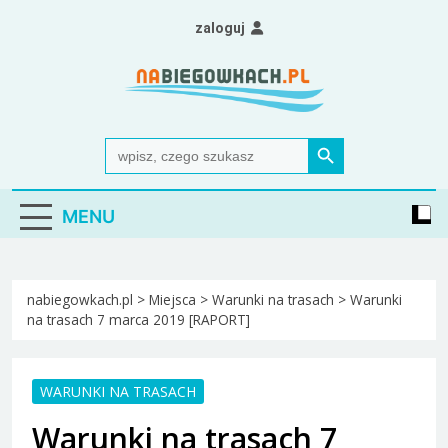
Skip
zaloguj
to
content
Nabiegowkach.pl
portal miłośników narciarstwa biegowego
Search Button
Search
for:
MENU
nabiegowkach.pl
>
Miejsca
>
Warunki na trasach
>
Warunki
na trasach 7 marca 2019 [RAPORT]
WARUNKI NA TRASACH
Warunki na trasach 7