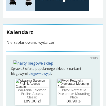
Kalendarz
Nie zaplanowano wydarzeń
Sprawdź ofertę popularnego sklepu z nartami
biegowymi
biegowkowy.pl
.
Wiązania Salomon
Płytki Rottefella
Dodaj do koszyka
Dodaj do koszyka
Prolink Access
Xcelerator Mounting
Classic
Plate
189,00 zł
39,90 zł