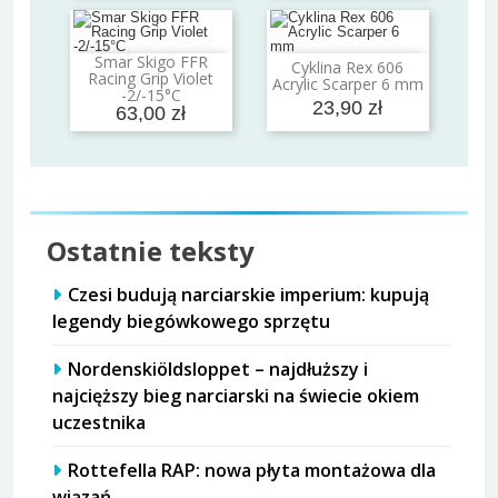
Smar Skigo FFR
Cyklina Rex 606
Dodaj do koszyka
Dodaj do koszyka
Racing Grip Violet
Acrylic Scarper 6 mm
-2/-15°C
23,90 zł
63,00 zł
Ostatnie teksty
Czesi budują narciarskie imperium: kupują
legendy biegówkowego sprzętu
Nordenskiöldsloppet – najdłuższy i
najcięższy bieg narciarski na świecie okiem
uczestnika
Rottefella RAP: nowa płyta montażowa dla
wiązań