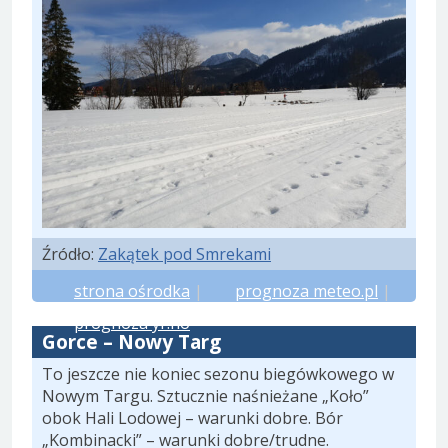
Źródło:
Zakątek pod Smrekami
strona ośrodka
|
prognoza meteo.pl
|
prognoza yr.no
Gorce – Nowy Targ
To jeszcze nie koniec sezonu biegówkowego w
Nowym Targu. Sztucznie naśnieżane „Koło”
obok Hali Lodowej – warunki dobre. Bór
„Kombinacki” – warunki dobre/trudne.