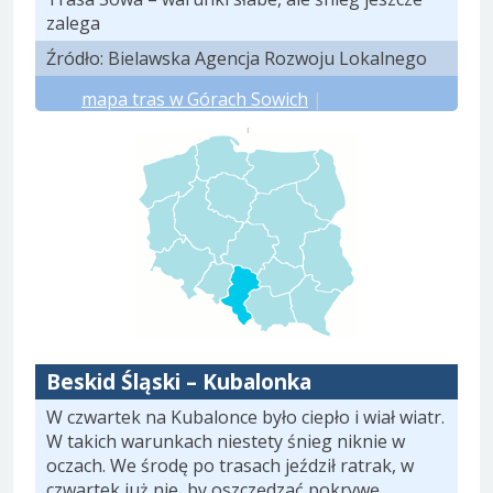
zalega
Źródło: Bielawska Agencja Rozwoju Lokalnego
mapa tras w Górach Sowich
|
prognoza meteo.pl
|
prognoza yr.no
Beskid Śląski – Kubalonka
W czwartek na Kubalonce było ciepło i wiał wiatr.
W takich warunkach niestety śnieg niknie w
oczach. We środę po trasach jeździł ratrak, w
czwartek już nie, by oszczędzać pokrywę