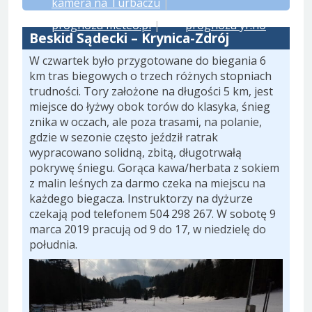
kamera na Turbaczu
|
prognoza meteo.pl
|
prognoza yr.no
Beskid Sądecki – Krynica-Zdrój
W czwartek było przygotowane do biegania 6
km tras biegowych o trzech różnych stopniach
trudności. Tory założone na długości 5 km, jest
miejsce do łyżwy obok torów do klasyka, śnieg
znika w oczach, ale poza trasami, na polanie,
gdzie w sezonie często jeździł ratrak
wypracowano solidną, zbitą, długotrwałą
pokrywę śniegu. Gorąca kawa/herbata z sokiem
z malin leśnych za darmo czeka na miejscu na
każdego biegacza. Instruktorzy na dyżurze
czekają pod telefonem 504 298 267. W sobotę 9
marca 2019 pracują od 9 do 17, w niedzielę do
południa.