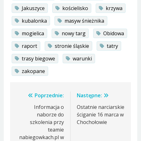
Jakuszyce
kościelisko
krzywa
kubalonka
masyw śnieżnika
mogielica
nowy targ
Obidowa
raport
stronie śląskie
tatry
trasy biegowe
warunki
zakopane
Nawigacja
Poprzednie:
Następne:
wpisu
Informacja o
Ostatnie narciarskie
naborze do
ściganie 16 marca w
szkolenia przy
Chochołowie
teamie
nabiegowkach.pl w