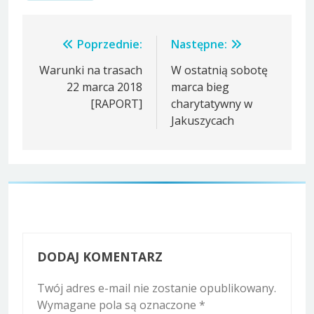
Nawigacja
Poprzednie:
Następne:
wpisu
Warunki na trasach
W ostatnią sobotę
22 marca 2018
marca bieg
[RAPORT]
charytatywny w
Jakuszycach
DODAJ KOMENTARZ
Twój adres e-mail nie zostanie opublikowany.
Wymagane pola są oznaczone
*