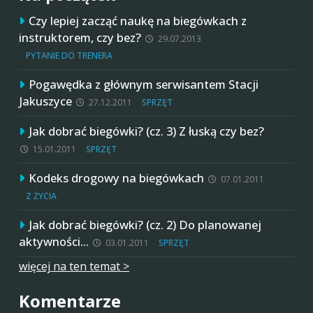
Czy lepiej zacząć naukę na biegówkach z
instruktorem, czy bez?
29.07.2013
PYTANIE DO TRENERA
Pogawędka z głównym serwisantem Stacji
Jakuszyce
27.12.2011
SPRZĘT
Jak dobrać biegówki? (cz. 3) Z łuską czy bez?
15.01.2011
SPRZĘT
Kodeks drogowy na biegówkach
07.01.2011
Z ŻYCIA
Jak dobrać biegówki? (cz. 2) Do planowanej
aktywności…
03.01.2011
SPRZĘT
więcej na ten temat >
Komentarze