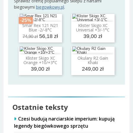
Sprawdź ofertę popularnego sklepu z nartami
biegowymi
biegowkowy.pl
.
-25%
Smar Rex 121 N21
Klister Skigo XC
Dodaj do koszyka
Dodaj do koszyka
Blue -2/-8°C
Universal +3/-1°C
56,18 zł
39,00 zł
74,90 zł
Klister Skigo XC
Okulary R2 Gain
Dodaj do koszyka
Dodaj do koszyka
Orange +10/+3°C
Khaki
39,00 zł
249,00 zł
Ostatnie teksty
Czesi budują narciarskie imperium: kupują
legendy biegówkowego sprzętu