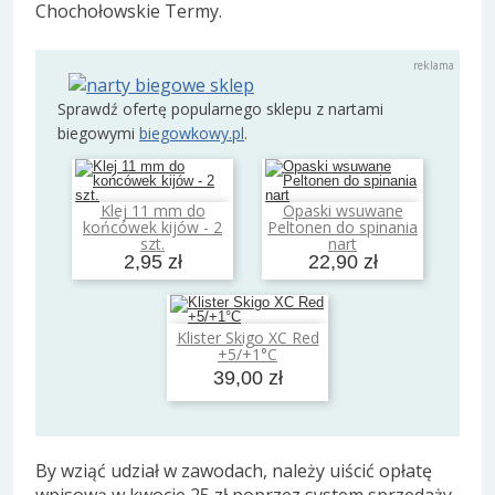
Chochołowskie Termy.
Sprawdź ofertę popularnego sklepu z nartami
biegowymi
biegowkowy.pl
.
Klej 11 mm do
Opaski wsuwane
Dodaj do koszyka
Dodaj do koszyka
końcówek kijów - 2
Peltonen do spinania
szt.
nart
2,95 zł
22,90 zł
Klister Skigo XC Red
Dodaj do koszyka
+5/+1°C
39,00 zł
By wziąć udział w zawodach, należy uiścić opłatę