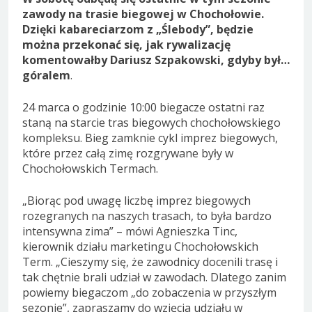
zawody na trasie biegowej w Chochołowie.
Dzięki kabareciarzom z „Ślebody”, będzie
można przekonać się, jak rywalizację
komentowałby Dariusz Szpakowski, gdyby był…
góralem
.
24 marca o godzinie 10:00 biegacze ostatni raz
staną na starcie tras biegowych chochołowskiego
kompleksu. Bieg zamknie cykl imprez biegowych,
które przez całą zimę rozgrywane były w
Chochołowskich Termach.
„Biorąc pod uwagę liczbę imprez biegowych
rozegranych na naszych trasach, to była bardzo
intensywna zima” – mówi Agnieszka Tinc,
kierownik działu marketingu Chochołowskich
Term. „Cieszymy się, że zawodnicy docenili trasę i
tak chętnie brali udział w zawodach. Dlatego zanim
powiemy biegaczom „do zobaczenia w przyszłym
sezonie”, zapraszamy do wzięcia udziału w