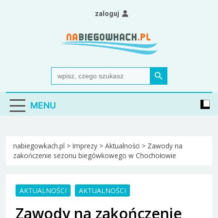
Skip
zaloguj
to
content
Nabiegowkach.pl
portal miłośników narciarstwa biegowego
Search Button
Search
for:
MENU
nabiegowkach.pl
>
Imprezy
>
Aktualności
>
Zawody na
zakończenie sezonu biegówkowego w Chochołowie
AKTUALNOŚCI
AKTUALNOŚCI
Zawody na zakończenie