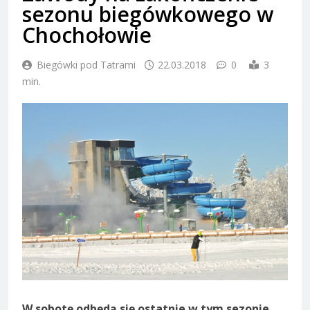
sezonu biegówkowego w
Chochołowie
Biegówki pod Tatrami
22.03.2018
0
3
min.
W sobotę odbędą się ostatnie w tym sezonie