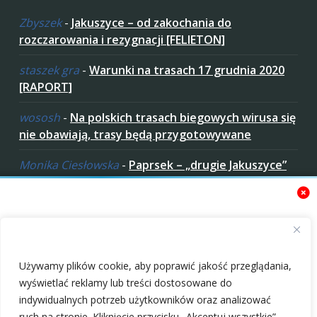
Zbyszek
-
Jakuszyce – od zakochania do
rozczarowania i rezygnacji [FELIETON]
staszek gra
-
Warunki na trasach 17 grudnia 2020
[RAPORT]
wososh
-
Na polskich trasach biegowych wirusa się
nie obawiają, trasy będą przygotowywane
Monika Ciesłowska
-
Paprsek – „drugie Jakuszyce”
w „czeskich Bieszczadach”
ziaro
-
Paprsek – „drugie Jakuszyce” w „czeskich
Bieszczadach”
Zaakceptuj ciastezka
Używamy plików cookie, aby poprawić jakość przeglądania,
wyświetlać reklamy lub treści dostosowane do
indywidualnych potrzeb użytkowników oraz analizować
ruch na stronie. Kliknięcie przycisku „Akceptuj wszystkie”