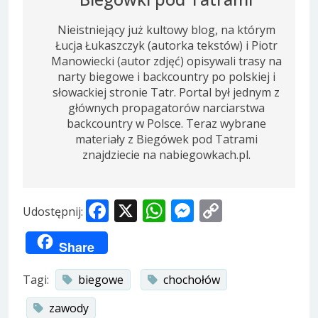
Nieistniejący już kultowy blog, na którym
Łucja Łukaszczyk (autorka tekstów) i Piotr
Manowiecki (autor zdjęć) opisywali trasy na
narty biegowe i backcountry po polskiej i
słowackiej stronie Tatr. Portal był jednym z
głównych propagatorów narciarstwa
backcountry w Polsce. Teraz wybrane
materiały z Biegówek pod Tatrami
znajdziecie na nabiegowkach.pl.
Facebook
X
WhatsApp
Messenger
Copy
Udostępnij:
Link
Share
Tagi:
biegowe
chochołów
zawody