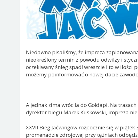
Niedawno pisaliśmy, że impreza zaplanowana 
nieokreślony termin z powodu odwilży i styc
oczekiwany śnieg spadł wreszcie i to w ilości
możemy poinformować o nowej dacie zawod
A jednak zima wróciła do Gołdapi. Na trasach w
dyrektor biegu Marek Kuskowski, impreza nie 
XXVII Bieg Jaćwingów rozpocznie się w piątek
promenadzie zdrojowej przy tężniach odbędzi