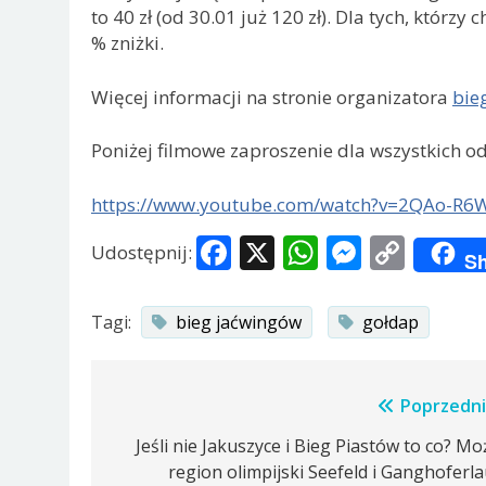
to 40 zł (od 30.01 już 120 zł). Dla tych, któr
% zniżki.
Więcej informacji na stronie organizatora
bie
Poniżej filmowe zaproszenie dla wszystkich o
https://www.youtube.com/watch?v=2QAo-R6
Facebook
X
WhatsApp
Messen
Copy
Udostępnij:
Sh
Link
Tagi:
bieg jaćwingów
gołdap
Nawigacja
Poprzedni
wpisu
Jeśli nie Jakuszyce i Bieg Piastów to co? Mo
region olimpijski Seefeld i Ganghoferla