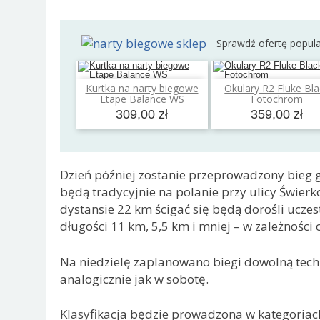
Sprawdź ofertę popul
Kurtka na narty biegowe
Okulary R2 Fluke Bla
Dodaj do koszyka
Dodaj do koszyk
Etape Balance WS
Fotochrom
309,00 zł
359,00 zł
Dzień później zostanie przeprowadzony bieg g
będą tradycyjnie na polanie przy ulicy Świerk
dystansie 22 km ścigać się będą dorośli uczes
długości 11 km, 5,5 km i mniej – w zależności 
Na niedzielę zaplanowano biegi dowolną techn
analogicznie jak w sobotę.
Klasyfikacja będzie prowadzona w kategoriach