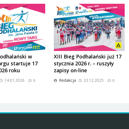
Podhalański w
XIII Bieg Podhalański już 17
gu startuje 17
stycznia 2026 r. – ruszyły
026 roku
zapisy on-line
14.01.2026
Redakcja
23.12.2025
0
0