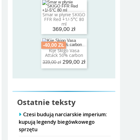
Smar w płynie SKIGO
Dodaj do koszyka
FFR Red +1/-5°C 80
ml
369,00 zł
-40,00 ZŁ
Kije Skigo Vasa
Dodaj do koszyka
Attack 50% carbon
299,00 zł
339,00 zł
Ostatnie teksty
Czesi budują narciarskie imperium:
kupują legendy biegówkowego
sprzętu