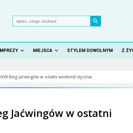
Search Button
Search
for:
IMPREZY
MIEJSCA
STYLEM DOWOLNYM
Z ŻY
XXVII Bieg Jaćwingów w ostatni weekend stycznia
ieg Jaćwingów w ostatni