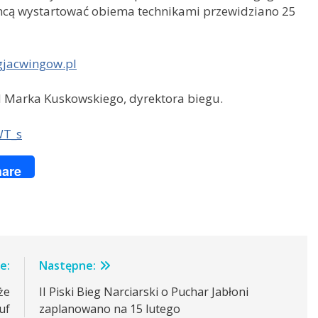
zy chcą wystartować obiema technikami przewidziano 25
gjacwingow.pl
d Marka Kuskowskiego, dyrektora biegu.
WT_s
ger
are
e:
Następne:
że
II Piski Bieg Narciarski o Puchar Jabłoni
uf
zaplanowano na 15 lutego