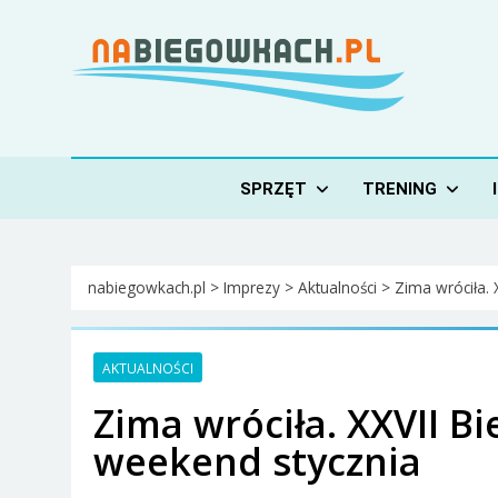
Skip
to
content
Nabiegowkach.pl
portal miłośników narciarstwa biegowego
SPRZĘT
TRENING
nabiegowkach.pl
>
Imprezy
>
Aktualności
>
Zima wróciła. 
AKTUALNOŚCI
Zima wróciła. XXVII B
weekend stycznia