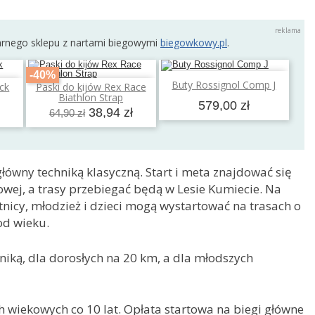
arnego sklepu z nartami biegowymi
biegowkowy.pl
.
-40%
Dodaj do koszyka
Buty Rossignol Comp J
ck
Paski do kijów Rex Race
a
Dodaj do koszyka
Biathlon Strap
579,00 zł
38,94 zł
64,90 zł
łówny techniką klasyczną. Start i meta znajdować się
owej, a trasy przebiegać będą w Lesie Kumiecie. Na
tnicy, młodzież i dzieci mogą wystartować na trasach o
od wieku.
iką, dla dorosłych na 20 km, a dla młodszych
 wiekowych co 10 lat. Opłata startowa na biegi główne