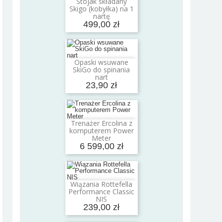
Stojak składany
Dodaj do koszyka
Skigo (kobyłka) na 1
nartę
499,00 zł
Opaski wsuwane
Dodaj do koszyka
SkiGo do spinania
nart
23,90 zł
Trenażer Ercolina z
Dodaj do koszyka
komputerem Power
Meter
6 599,00 zł
Wiązania Rottefella
Dodaj do koszyka
Performance Classic
NIS
239,00 zł