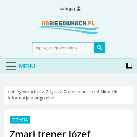
Skip
zaloguj
to
content
Nabiegowkach.pl
portal miłośników narciarstwa biegowego
Search Button
Search
for:
MENU
nabiegowkach.pl
>
Z życia
>
Zmarł trener Józef Michałek –
informacja o pogrzebie
Z ŻYCIA
Zmarł trener Józef