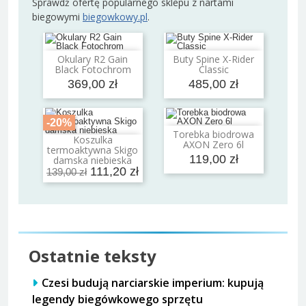
Sprawdź ofertę popularnego sklepu z nartami
biegowymi
biegowkowy.pl
.
Okulary R2 Gain
Buty Spine X-Rider
Dodaj do koszyka
Dodaj do koszyka
Black Fotochrom
Classic
369,00 zł
485,00 zł
-20%
Torebka biodrowa
Dodaj do koszyka
Koszulka
AXON Zero 6l
Dodaj do koszyka
termoaktywna Skigo
119,00 zł
damska niebieska
111,20 zł
139,00 zł
Ostatnie teksty
Czesi budują narciarskie imperium: kupują
legendy biegówkowego sprzętu