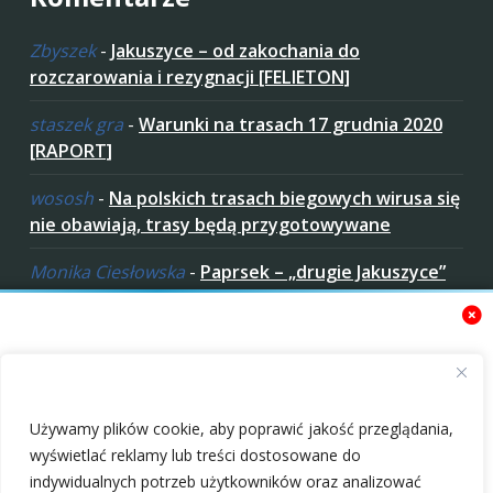
Zbyszek
-
Jakuszyce – od zakochania do
rozczarowania i rezygnacji [FELIETON]
staszek gra
-
Warunki na trasach 17 grudnia 2020
[RAPORT]
wososh
-
Na polskich trasach biegowych wirusa się
nie obawiają, trasy będą przygotowywane
Monika Ciesłowska
-
Paprsek – „drugie Jakuszyce”
w „czeskich Bieszczadach”
ziaro
-
Paprsek – „drugie Jakuszyce” w „czeskich
Bieszczadach”
Zaakceptuj ciastezka
Używamy plików cookie, aby poprawić jakość przeglądania,
wyświetlać reklamy lub treści dostosowane do
indywidualnych potrzeb użytkowników oraz analizować