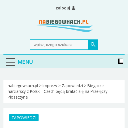
Skip
zaloguj
to
content
Nabiegowkach.pl
portal miłośników narciarstwa biegowego
Search Button
Search
for:
MENU
nabiegowkach.pl
>
Imprezy
>
Zapowiedzi
>
Biegacze
narciarscy z Polski i Czech będą bratać się na Przełęczy
Płoszczyna
ZAPOWIEDZI