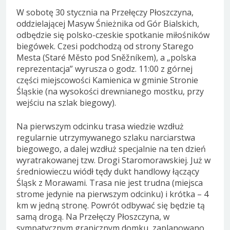
W sobotę 30 stycznia na Przełęczy Płoszczyna,
oddzielającej Masyw Śnieżnika od Gór Bialskich,
odbędzie się polsko-czeskie spotkanie miłośników
biegówek. Czesi podchodzą od strony Starego
Mesta (Staré Město pod Sněžníkem), a „polska
reprezentacja” wyrusza o godz. 11:00 z górnej
części miejscowości Kamienica w gminie Stronie
Śląskie (na wysokości drewnianego mostku, przy
wejściu na szlak biegowy).
Na pierwszym odcinku trasa wiedzie wzdłuż
regularnie utrzymywanego szlaku narciarstwa
biegowego, a dalej wzdłuż specjalnie na ten dzień
wyratrakowanej tzw. Drogi Staromorawskiej. Już w
średniowieczu wiódł tędy dukt handlowy łączący
Śląsk z Morawami. Trasa nie jest trudna (miejsca
strome jedynie na pierwszym odcinku) i krótka – 4
km w jedną stronę. Powrót odbywać się będzie tą
samą drogą. Na Przełęczy Płoszczyna, w
sympatycznym granicznym domku, zaplanowano