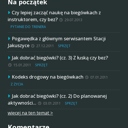
Na początek
Czy lepiej zacząć naukę na biegówkach z
instruktorem, czy bez?
29.07.2013
PYTANIE DO TRENERA
Pogawędka z głównym serwisantem Stacji
Jakuszyce
27.12.2011
SPRZĘT
Jak dobrać biegówki? (cz. 3) Z łuską czy bez?
15.01.2011
SPRZĘT
Kodeks drogowy na biegówkach
07.01.2011
Z ŻYCIA
Jak dobrać biegówki? (cz. 2) Do planowanej
aktywności…
03.01.2011
SPRZĘT
więcej na ten temat >
Komentarze