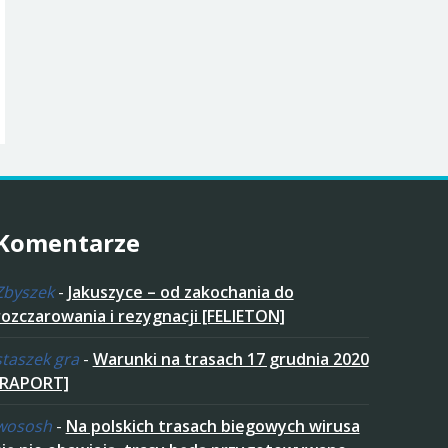
Komentarze
Zbyszek
-
Jakuszyce – od zakochania do
rozczarowania i rezygnacji [FELIETON]
staszek gra
-
Warunki na trasach 17 grudnia 2020
[RAPORT]
wososh
-
Na polskich trasach biegowych wirusa