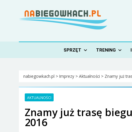
Skip
to
content
Nabiegowkach.pl
portal miłośników narciarstwa biegowego
SPRZĘT
TRENING
nabiegowkach.pl
>
Imprezy
>
Aktualności
>
Znamy już tra
AKTUALNOŚCI
Znamy już trasę bieg
2016