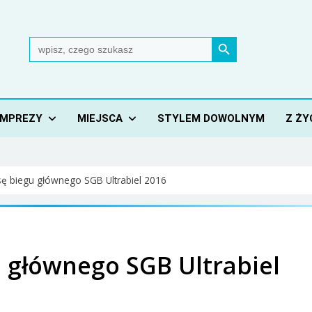
Search Button
Search
for:
IMPREZY
MIEJSCA
STYLEM DOWOLNYM
Z ŻY
sę biegu głównego SGB Ultrabiel 2016
u głównego SGB Ultrabiel