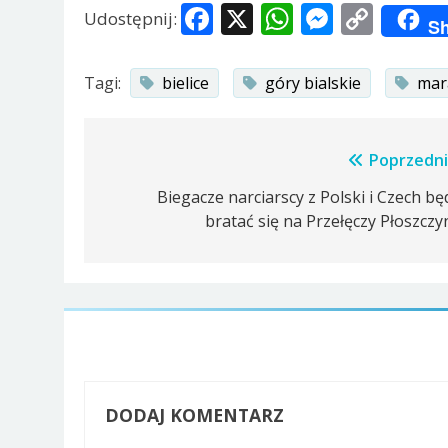
Facebook
X
WhatsApp
Messen
Copy
Udostępnij:
Sh
Link
Tagi:
bielice
góry bialskie
mar
Nawigacja
Poprzedni
wpisu
Biegacze narciarscy z Polski i Czech bę
bratać się na Przełęczy Płoszczy
DODAJ KOMENTARZ