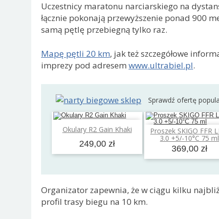
Uczestnicy maratonu narciarskiego na dystansi
łącznie pokonają przewyższenie ponad 900 me
samą pętlę przebiegną tylko raz.
Mapę pętli 20 km
, jak też szczegółowe inform
imprezy pod adresem
www.ultrabiel.pl
.
Sprawdź ofertę popul
Dodaj do koszyka
Okulary R2 Gain Khaki
Proszek SKIGO FFR 
Dodaj do koszyk
3.0 +5/-10°C 75 m
249,00 zł
369,00 zł
Organizator zapewnia, że w ciągu kilku najbli
profil trasy biegu na 10 km.