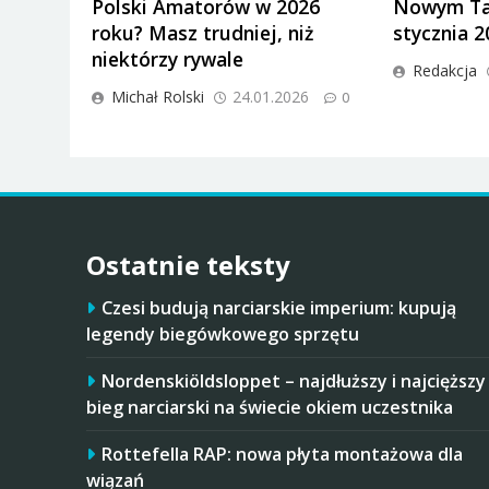
Polski Amatorów w 2026
Nowym Tar
roku? Masz trudniej, niż
stycznia 2
niektórzy rywale
Redakcja
Michał Rolski
24.01.2026
0
Ostatnie teksty
Czesi budują narciarskie imperium: kupują
legendy biegówkowego sprzętu
Nordenskiöldsloppet – najdłuższy i najcięższy
bieg narciarski na świecie okiem uczestnika
Rottefella RAP: nowa płyta montażowa dla
wiązań