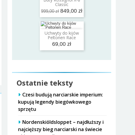
Dodaj do koszyka
Classic
849,00 zł
999,00 zł
Uchwyty do kijów
Dodaj do koszyka
Peltonen Race
69,00 zł
Ostatnie teksty
Czesi budują narciarskie imperium:
kupują legendy biegówkowego
sprzętu
Nordenskiöldsloppet – najdłuższy i
najcięższy bieg narciarski na świecie