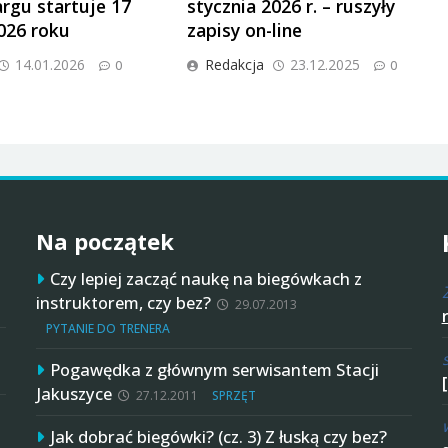
gu startuje 17
stycznia 2026 r. – ruszyły
026 roku
zapisy on-line
14.01.2026
Redakcja
23.12.2025
0
0
Na początek
Czy lepiej zacząć naukę na biegówkach z
instruktorem, czy bez?
29.07.2013
PYTANIE DO TRENERA
Pogawędka z głównym serwisantem Stacji
Jakuszyce
27.12.2011
SPRZĘT
Jak dobrać biegówki? (cz. 3) Z łuską czy bez?