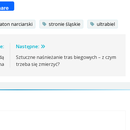
ger
are
aton narciarski
stronie śląskie
ultrabiel
e:
Następne:
dą
Sztuczne naśnieżanie tras biegowych – z czym
na
trzeba się zmierzyć?