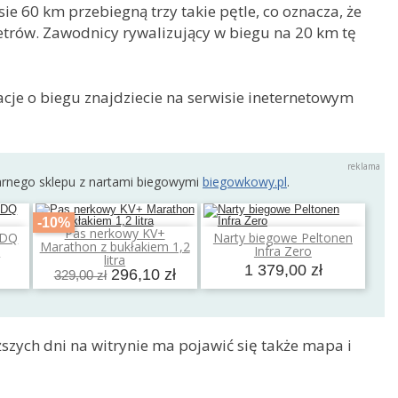
e 60 km przebiegną trzy takie pętle, co oznacza, że
trów. Zawodnicy rywalizujący w biegu na 20 km tę
acje o biegu znajdziecie na serwisie ineternetowym
arnego sklepu z nartami biegowymi
biegowkowy.pl
.
-10%
Pas nerkowy KV+
LDQ
Narty biegowe Peltonen
a
Dodaj do koszyka
Dodaj do koszyka
Marathon z bukłakiem 1,2
l
Infra Zero
litra
1 379,00 zł
296,10 zł
329,00 zł
ższych dni na witrynie ma pojawić się także mapa i