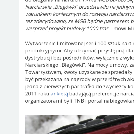
Narciarskie „Biegówki” przedstawiło na jednym
warunkiem koniecznym do rozwoju narciarstwa 
też zdecydowano, że MGB będzie partnerem br
wesprzeć projekt budowy 1000 tras
– mówi Mir
Wytworzenie limitowanej serii 100 sztuk nart 
produkcyjnymi. Aby utrzymać przystępną dla 
dystrybucji bez pośredników, wyłącznie z w
Narciarskiego „Biegówki”. Na mocy umowy, z
Towarzystwem, kwoty uzyskane ze sprzedaży na
być przekazana na nagrody w przeróżnych ak
jedna z pierwszych par trafiła do zwycięzcy 
2011 roku
ankietą
badającą preferencje narcia
organizatorami byli TNB i portal nabiegowkac