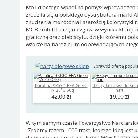
Kto i dlaczego wpadł na pomysł wprowadzenia
zrodziła się u polskiego dystrybutora marki A
znudzenia monotonią i szarością kolorystyki 
MGB zrobili burzę mózgów, w wyniku której 
graficzną oraz plebiscytu, dzięki któremu pol
wzorze najbardziej im odpowiadających bieg
Sprawdź ofertę popul
Parafina SKIGO FFA Green
Rzepy firmowe do spin
Dodaj do koszyka
Dodaj do koszyk
-7/-20°C 60g
nart
42,00 zł
19,90 zł
W tym samym czasie Towarzystwo Narciarskie
„Zróbmy razem 1000 tras”, którego ideą jest 
do biegania na nartach.
Firma MGB bardzo się 