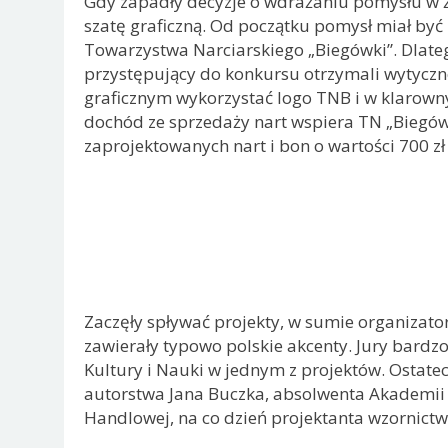
Gdy zapadły decyzje o wdrażaniu pomysłu w ż
szatę graficzną. Od początku pomysł miał być
Towarzystwa Narciarskiego „Biegówki”. Dlate
przystępujący do konkursu otrzymali wytyczne
graficznym wykorzystać logo TNB i w klarowny
dochód ze sprzedaży nart wspiera TN „Biegów
zaprojektowanych nart i bon o wartości 700 z
Zaczęły spływać projekty, w sumie organizator
zawierały typowo polskie akcenty. Jury bardz
Kultury i Nauki w jednym z projektów. Ostat
autorstwa Jana Buczka, absolwenta Akademii 
Handlowej, na co dzień projektanta wzornict