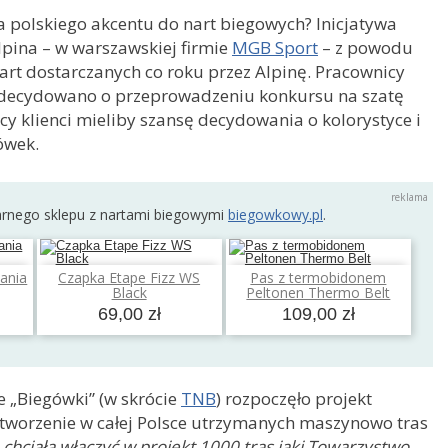
 polskiego akcentu do nart biegowych? Inicjatywa
lpina – w warszawskiej firmie
MGB Sport
– z powodu
nart dostarczanych co roku przez Alpinę. Pracownicy
zdecydowano o przeprowadzeniu konkursu na szatę
scy klienci mieliby szansę decydowania o kolorystyce i
ówek.
arnego sklepu z nartami biegowymi
biegowkowy.pl
.
ania
Czapka Etape Fizz WS
Pas z termobidonem
a
Dodaj do koszyka
Dodaj do koszyka
Black
Peltonen Thermo Belt
69,00 zł
109,00 zł
 „Biegówki” (w skrócie
TNB
) rozpoczęło projekt
utworzenie w całej Polsce utrzymanych maszynowo tras
chciała włączyć w projekt 1000 tras jaki Towarzystwo