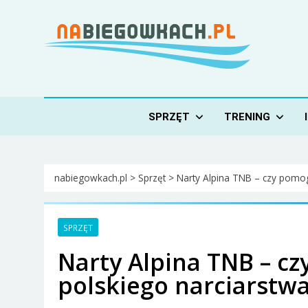
Skip
to
content
Nabiegowkach.pl
portal miłośników narciarstwa biegowego
SPRZĘT
TRENING
nabiegowkach.pl
>
Sprzęt
>
Narty Alpina TNB – czy pomo
SPRZĘT
Narty Alpina TNB – c
polskiego narciarstw