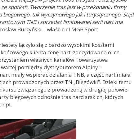
 ze spotkań. Tworzenie tras jest w przekonaniu firmy
biegowego, tak wyczynowego jak i turystycznego. Stąd
anżowym TNB i sprzedaż limitowanej serii nart ma
osław Burzyński – właściciel MGB Sport.
niestety łączyło się z bardzo wysokimi kosztami
końcowego klienta cenę nart, zdecydowano o ich
ykorzystaniem własnych kanałów Towarzystwa
awartej pomiędzy dystrybutorem Alpiny i
rt miały wspierać działania TNB, a część nart miała
cjach prowadzonych przez TN „Biegówki”. Dzięki temu
konkursu związanego z prowadzoną w drugiej połowie
rzy biegowych odnośnie tras narciarskich, których
h.pl.