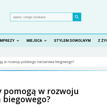
Search Button
Search
for:
IMPREZY
MIEJSCA
STYLEM DOWOLNYM
Z ŻY
gą w rozwoju polskiego narciarstwa biegowego?
zy pomogą w rozwoju
a biegowego?