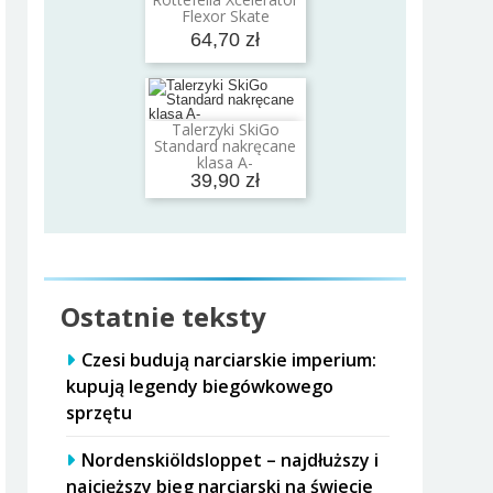
Dodaj do koszyka
Flexor Skate
64,70 zł
Talerzyki SkiGo
Dodaj do koszyka
Standard nakręcane
klasa A-
39,90 zł
Ostatnie teksty
Czesi budują narciarskie imperium:
kupują legendy biegówkowego
sprzętu
Nordenskiöldsloppet – najdłuższy i
najcięższy bieg narciarski na świecie