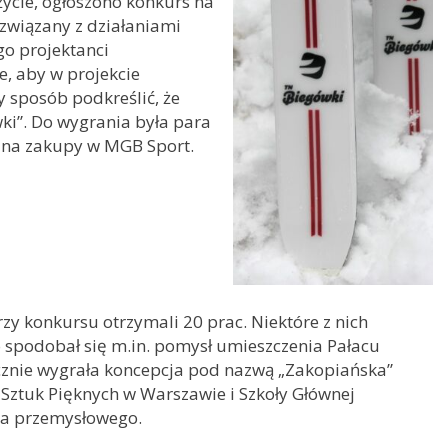
ycie, ogłoszono konkurs na
 związany z działaniami
go projektanci
, aby w projekcie
 sposób podkreślić, że
ki”. Do wygrania była para
ł na zakupy w MGB Sport.
zy konkursu otrzymali 20 prac. Niektóre z nich
o spodobał się m.in. pomysł umieszczenia Pałacu
ecznie wygrała koncepcja pod nazwą „Zakopiańska”
Sztuk Pięknych w Warszawie i Szkoły Głównej
wa przemysłowego.