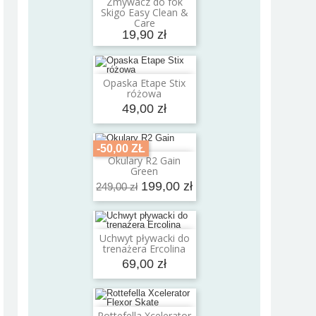
Zmywacz do fok
Dodaj do koszyka
Skigo Easy Clean &
Care
19,90 zł
Opaska Etape Stix
Dodaj do koszyka
różowa
49,00 zł
-50,00 ZŁ
Okulary R2 Gain
Dodaj do koszyka
Green
199,00 zł
249,00 zł
Uchwyt pływacki do
Dodaj do koszyka
trenażera Ercolina
69,00 zł
Rottefella Xcelerator