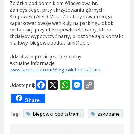
Zbiórka pod pomnikiem Władysława hr.
Zamoyskiego, przy skrzyżowaniu górnych
Krupówek i Alei 3 Maja. Zmotoryzowani mogą
zaparkować swoje wehikuły na parkingu obok
restauracji przy ul. Krupówki 73. Osoby, które
chciałyby wypożyczyć narty, proszone są o kontakt
mailowy: biegowkipodtatrami@op.pl
Udział w imprezie jest bezpłatny.
Aktualne informacje
www.facebook.com/BiegowkiPodTatrami
Facebook
X
WhatsApp
Messenger
Copy
Udostępnij:
Link
Share
Tagi:
biegowki pod tatrami
zakopane