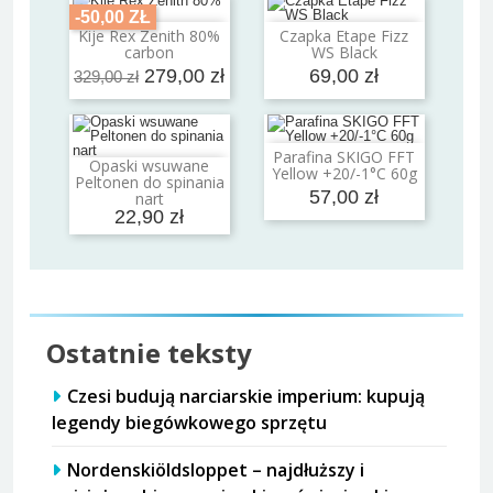
-50,00 ZŁ
Kije Rex Zenith 80%
Czapka Etape Fizz
Dodaj do koszyka
Dodaj do koszyka
carbon
WS Black
279,00 zł
69,00 zł
329,00 zł
Parafina SKIGO FFT
Dodaj do koszyka
Opaski wsuwane
Yellow +20/-1°C 60g
Dodaj do koszyka
Peltonen do spinania
57,00 zł
nart
22,90 zł
Ostatnie teksty
Czesi budują narciarskie imperium: kupują
legendy biegówkowego sprzętu
Nordenskiöldsloppet – najdłuższy i