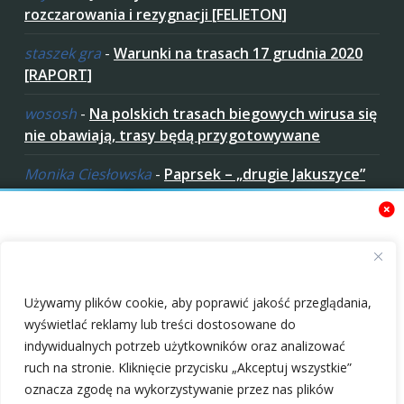
rozczarowania i rezygnacji [FELIETON]
staszek gra
-
Warunki na trasach 17 grudnia 2020
[RAPORT]
wososh
-
Na polskich trasach biegowych wirusa się
nie obawiają, trasy będą przygotowywane
Monika Ciesłowska
-
Paprsek – „drugie Jakuszyce”
w „czeskich Bieszczadach”
ziaro
-
Paprsek – „drugie Jakuszyce” w „czeskich
Bieszczadach”
Zaakceptuj ciastezka
Używamy plików cookie, aby poprawić jakość przeglądania,
wyświetlać reklamy lub treści dostosowane do
indywidualnych potrzeb użytkowników oraz analizować
ruch na stronie. Kliknięcie przycisku „Akceptuj wszystkie”
oznacza zgodę na wykorzystywanie przez nas plików
Mistrzostwa Polski
Zaplanowana data