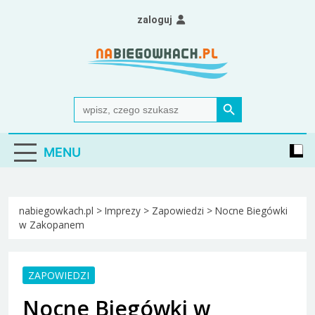
Skip
zaloguj
to
content
Nabiegowkach.pl
portal miłośników narciarstwa biegowego
Search Button
Search
for:
MENU
nabiegowkach.pl
>
Imprezy
>
Zapowiedzi
>
Nocne Biegówki
w Zakopanem
ZAPOWIEDZI
Nocne Biegówki w