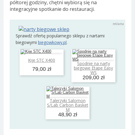
półtorej godziny, chętni wybiorą się na
integracyjne spotkanie do restauracji.
Sprawdź ofertę popularnego sklepu z nartami
biegowymi
biegowkowy.pl
.
Dodaj do koszyka
Kije STC X400
Spodnie na narty
Dodaj do koszyka
biegowe Etape Easy
79,00 zł
WS
209,00 zł
Talerzyki Salomon
Dodaj do koszyka
S/Lab Carbon Basket
M
48,90 zł