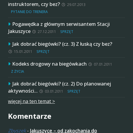
instruktorem, czy bez?
29.07.2013
PYTANIE DO TRENERA
Pogawędka z głównym serwisantem Stacji
Jakuszyce
27.12.2011
SPRZĘT
Jak dobrać biegówki? (cz. 3) Z łuską czy bez?
15.01.2011
SPRZĘT
Kodeks drogowy na biegówkach
07.01.2011
Z ŻYCIA
Jak dobrać biegówki? (cz. 2) Do planowanej
aktywności…
03.01.2011
SPRZĘT
więcej na ten temat >
Komentarze
Zbyszek
-
Jakuszyce – od zakochania do