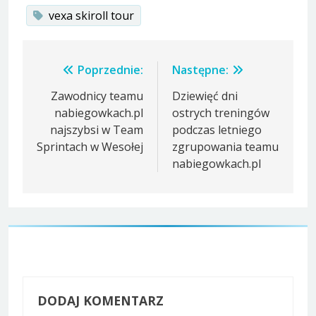
vexa skiroll tour
Nawigacja
Poprzednie:
Następne:
wpisu
Zawodnicy teamu
Dziewięć dni
nabiegowkach.pl
ostrych treningów
najszybsi w Team
podczas letniego
Sprintach w Wesołej
zgrupowania teamu
nabiegowkach.pl
DODAJ KOMENTARZ