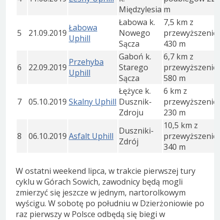
Międzylesia
m
Łabowa k.
7,5 km z
Łabowa
5
21.09.2019
Nowego
przewyższeni
Uphill
Sącza
430 m
Gaboń k.
6,7 km z
Przehyba
6
22.09.2019
Starego
przewyższeni
Uphill
Sącza
580 m
Łężyce k.
6 km z
7
05.10.2019
Skalny Uphill
Dusznik-
przewyższeni
Zdroju
230 m
10,5 km z
Duszniki-
8
06.10.2019
Asfalt Uphill
przewyższeni
Zdrój
340 m
W ostatni weekend lipca, w trakcie pierwszej tury
cyklu w Górach Sowich, zawodnicy będą mogli
zmierzyć się jeszcze w jednym, nartorolkowym
wyścigu. W sobotę po południu w Dzierżoniowie po
raz pierwszy w Polsce odbędą się biegi w