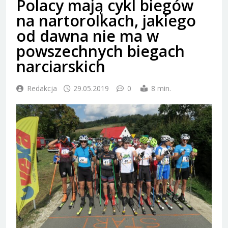
Polacy mają cykl biegów
na nartorolkach, jakiego
od dawna nie ma w
powszechnych biegach
narciarskich
Redakcja
29.05.2019
0
8 min.