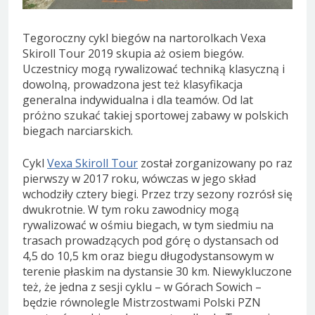
Tegoroczny cykl biegów na nartorolkach Vexa
Skiroll Tour 2019 skupia aż osiem biegów.
Uczestnicy mogą rywalizować techniką klasyczną i
dowolną, prowadzona jest też klasyfikacja
generalna indywidualna i dla teamów. Od lat
próżno szukać takiej sportowej zabawy w polskich
biegach narciarskich.
Cykl
Vexa Skiroll Tour
został zorganizowany po raz
pierwszy w 2017 roku, wówczas w jego skład
wchodziły cztery biegi. Przez trzy sezony rozrósł się
dwukrotnie. W tym roku zawodnicy mogą
rywalizować w ośmiu biegach, w tym siedmiu na
trasach prowadzących pod górę o dystansach od
4,5 do 10,5 km oraz biegu długodystansowym w
terenie płaskim na dystansie 30 km. Niewykluczone
też, że jedna z sesji cyklu – w Górach Sowich –
będzie równolegle Mistrzostwami Polski PZN