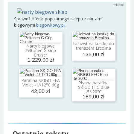
Sprawdź ofertę popularnego sklepu z nartami
biegowymi
biegowkowy.pl
.
Uchwyt na kostkę do
Dodaj do koszyka
Narty biegowe
trenażera Ercolina
Dodaj do koszyka
Peltonen G-Grip
135,00 zł
Cruiser
1 229,00 zł
Parafina SKIGO FFA
Dodaj do koszyka
Płynna parafina
Violet -1/-12°C 60g
Dodaj do koszyka
SKIGO FFC Blue
42,00 zł
-5/-20°C
189,00 zł
Ostatnie teksty