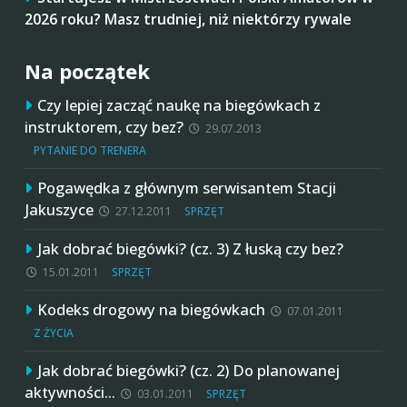
2026 roku? Masz trudniej, niż niektórzy rywale
Na początek
Czy lepiej zacząć naukę na biegówkach z
instruktorem, czy bez?
29.07.2013
PYTANIE DO TRENERA
Pogawędka z głównym serwisantem Stacji
Jakuszyce
27.12.2011
SPRZĘT
Jak dobrać biegówki? (cz. 3) Z łuską czy bez?
15.01.2011
SPRZĘT
Kodeks drogowy na biegówkach
07.01.2011
Z ŻYCIA
Jak dobrać biegówki? (cz. 2) Do planowanej
aktywności…
03.01.2011
SPRZĘT