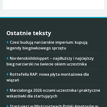
Ostatnie teksty
Czesi budują narciarskie imperium: kupują
legendy biegówkowego sprzętu
Nordenskiöldsloppet – najdłuższy i najcięższy
bieg narciarski na świecie okiem uczestnika
Rottefella RAP: nowa płyta montażowa dla
wiązań
Marcialonga 2026 oczami uczestnika i praktyczne
wskazówki dla startujących
Startujesz w Mistrzostwach Polski Amatorów w