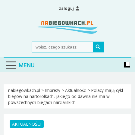
Skip
zaloguj
to
content
Nabiegowkach.pl
portal miłośników narciarstwa biegowego
Search Button
Search
for:
MENU
nabiegowkach.pl
>
Imprezy
>
Aktualności
>
Polacy mają cykl
biegów na nartorolkach, jakiego od dawna nie ma w
powszechnych biegach narciarskich
AKTUALNOŚCI