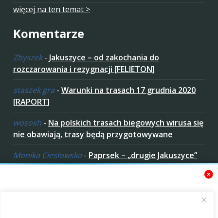
więcej na ten temat >
Komentarze
Zbyszek
-
Jakuszyce – od zakochania do
rozczarowania i rezygnacji [FELIETON]
staszek gra
-
Warunki na trasach 17 grudnia 2020
[RAPORT]
wososh
-
Na polskich trasach biegowych wirusa się
nie obawiają, trasy będą przygotowywane
Monika Ciesłowska
-
Paprsek – „drugie Jakuszyce”
w „czeskich Bieszczadach”
ziaro
-
Paprsek – „drugie Jakuszyce” w „czeskich
Bieszczadach”
Zaakceptuj ciastezka