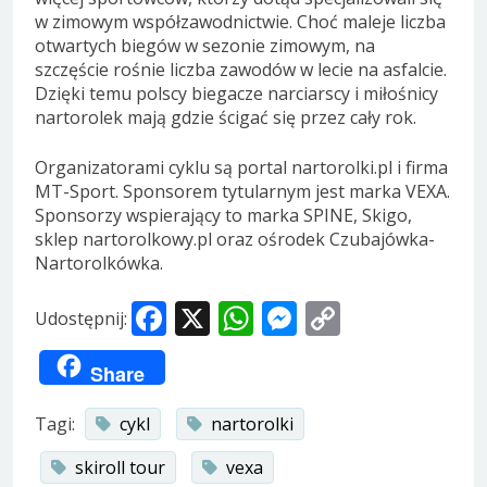
w zimowym współzawodnictwie. Choć maleje liczba
otwartych biegów w sezonie zimowym, na
szczęście rośnie liczba zawodów w lecie na asfalcie.
Dzięki temu polscy biegacze narciarscy i miłośnicy
nartorolek mają gdzie ścigać się przez cały rok.
Organizatorami cyklu są portal nartorolki.pl i firma
MT-Sport. Sponsorem tytularnym jest marka VEXA.
Sponsorzy wspierający to marka SPINE, Skigo,
sklep nartorolkowy.pl oraz ośrodek Czubajówka-
Nartorolkówka.
Facebook
X
WhatsApp
Messenger
Copy
Udostępnij:
Link
Share
Tagi:
cykl
nartorolki
skiroll tour
vexa