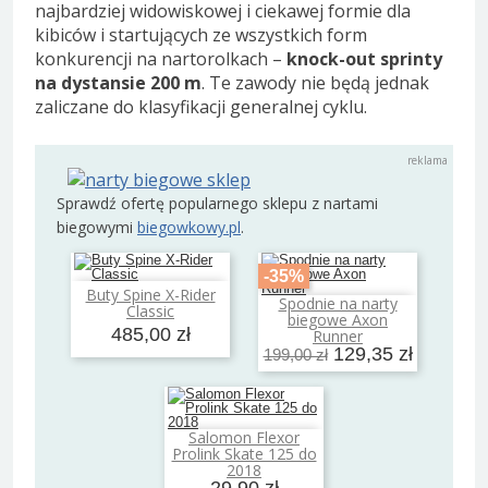
najbardziej widowiskowej i ciekawej formie dla
kibiców i startujących ze wszystkich form
konkurencji na nartorolkach –
knock-out sprinty
na dystansie 200 m
. Te zawody nie będą jednak
zaliczane do klasyfikacji generalnej cyklu.
Sprawdź ofertę popularnego sklepu z nartami
biegowymi
biegowkowy.pl
.
-35%
Buty Spine X-Rider
Dodaj do koszyka
Spodnie na narty
Classic
Dodaj do koszyka
biegowe Axon
485,00 zł
Runner
129,35 zł
199,00 zł
Salomon Flexor
Dodaj do koszyka
Prolink Skate 125 do
2018