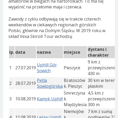
amatorów w biegach na nartorolkach. To ma się
wyjaśnić na przełomie maja i czerwca.
Zawody z cyklu odbywają się w trakcie czterech
weekendów w ciekawych regionach górskich
Polski, głównie na Dolnym Śląsku. W 2019 roku w
skład Vexa Skiroll Tour wchodzą:
dystans i
lp.
data
nazwa
miejsce
charakter
9 km z
Uphill Gór
1
27.07.2019
Pieszyce
przewyższeni
Sowich
430 m
Pętla
Bratoszów
30 km w tereni
2
28.07.2019
Sowiogórska
k. Pieszyc
płaskim
Smreczyna
4,5 km z
3
10.08.2019
Kamyk Uphill
k.
przewyższeni
Międzylesia
300 m
Niemojów
7 km z sumą
4
11.08.2019
Leśny Uphill
k.
podbiegów 225