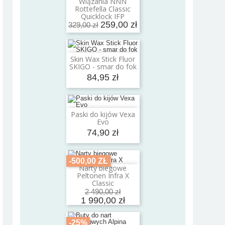
Wiązania NNN
Dodaj do koszyka
Rottefella Classic
Quicklock IFP
259,00 zł
329,00 zł
Skin Wax Stick Fluor
Dodaj do koszyka
SKIGO - smar do fok
84,95 zł
Paski do kijów Vexa
Dodaj do koszyka
Evo
74,90 zł
-500,00 ZŁ
Narty biegowe
Dodaj do koszyka
Peltonen Infra X
Classic
2 490,00 zł
1 990,00 zł
-25%