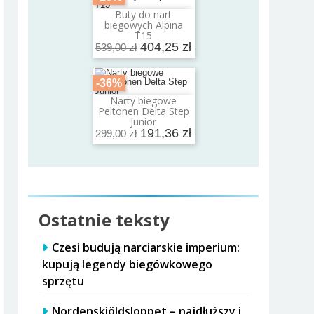
Buty do nart
Dodaj do koszyka
biegowych Alpina
T15
404,25 zł
539,00 zł
-36%
Narty biegowe
Dodaj do koszyka
Peltonen Delta Step
Junior
191,36 zł
299,00 zł
Ostatnie teksty
Czesi budują narciarskie imperium:
kupują legendy biegówkowego
sprzętu
Nordenskiöldsloppet – najdłuższy i