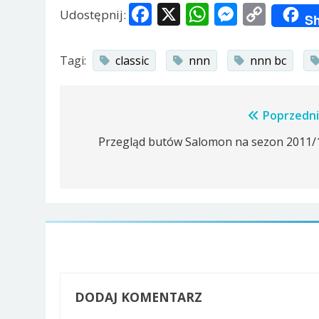
Facebook
X
WhatsApp
Messen
Copy
Udostępnij:
Sh
Link
Tagi:
classic
nnn
nnn bc
Nawigacja
Poprzedni
wpisu
Przegląd butów Salomon na sezon 2011/
DODAJ KOMENTARZ