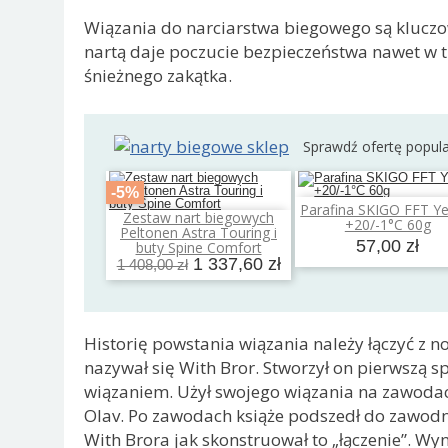
Wiązania do narciarstwa biegowego są kluczowe
nartą daje poczucie bezpieczeństwa nawet w
śnieżnego zakątka.
Sprawdź ofertę popul
-5%
Parafina SKIGO FFT Ye
Dodaj do koszyk
Zestaw nart biegowych
+20/-1°C 60g
Dodaj do koszyka
Peltonen Astra Touring i
57,00 zł
buty Spine Comfort
1 337,60 zł
1 408,00 zł
Historię powstania wiązania należy łączyć z 
nazywał się With Bror. Stworzył on pierwszą s
wiązaniem. Użył swojego wiązania na zawodach
Olav. Po zawodach książe podszedł do zawodn
With Brora jak skonstruował to „łączenie”. Wy