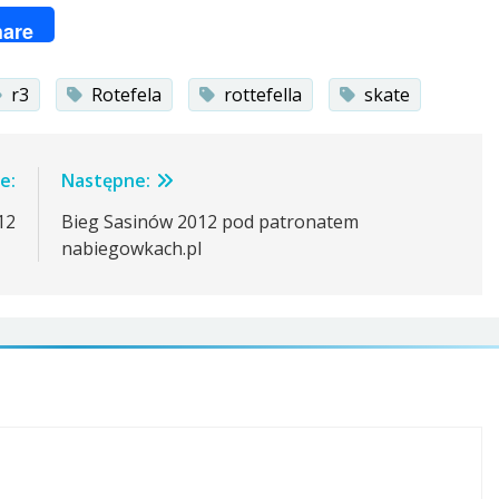
ger
are
r3
Rotefela
rottefella
skate
e:
Następne:
12
Bieg Sasinów 2012 pod patronatem
nabiegowkach.pl