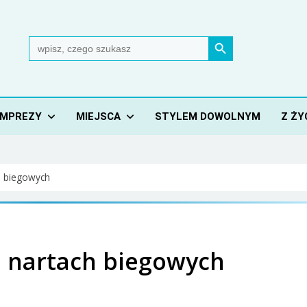
Search Button
Search
for:
IMPREZY
MIEJSCA
STYLEM DOWOLNYM
Z ŻY
h biegowych
a nartach biegowych