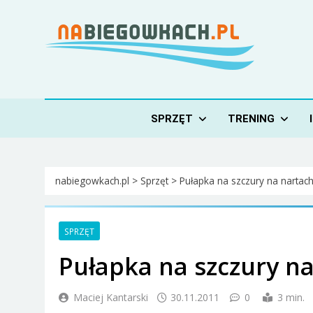
Skip
to
content
Nabiegowkach.pl
portal miłośników narciarstwa biegowego
SPRZĘT
TRENING
nabiegowkach.pl
>
Sprzęt
>
Pułapka na szczury na nartac
SPRZĘT
Pułapka na szczury n
Maciej Kantarski
30.11.2011
0
3 min.