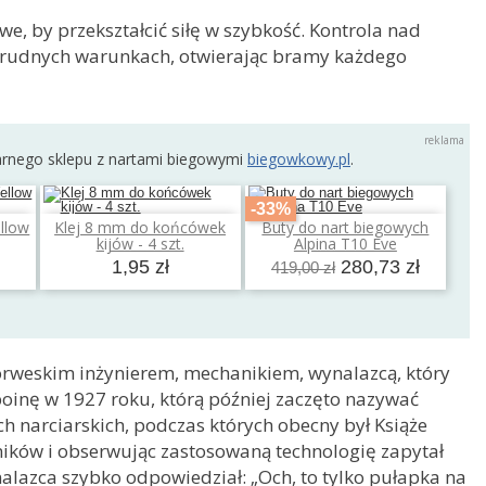
, by przekształcić siłę w szybkość. Kontrola nad
 trudnych warunkach, otwierając bramy każdego
arnego sklepu z nartami biegowymi
biegowkowy.pl
.
-33%
llow
Klej 8 mm do końcówek
Buty do nart biegowych
a
Dodaj do koszyka
Dodaj do koszyka
kijów - 4 szt.
Alpina T10 Eve
1,95 zł
280,73 zł
419,00 zł
norweskim inżynierem, mechanikiem, wynalazcą, który
poinę w 1927 roku, którą później zaczęto nazywać
 narciarskich, podczas których obecny był Książe
ików i obserwując zastosowaną technologię zapytał
nalazca szybko odpowiedział: „Och, to tylko pułapka na