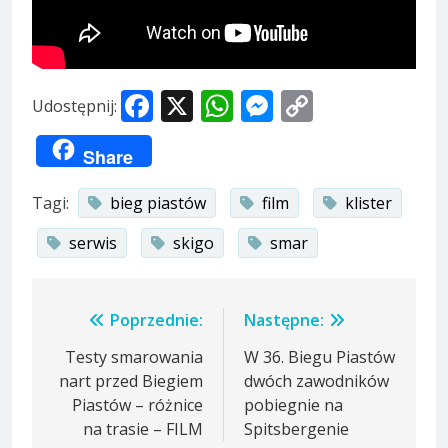
Facebook
X
WhatsApp
Messenger
Copy
Udostępnij:
Link
Share
Tagi:
bieg piastów
film
klister
serwis
skigo
smar
Nawigacja
Poprzednie:
Następne:
wpisu
Testy smarowania
W 36. Biegu Piastów
nart przed Biegiem
dwóch zawodników
Piastów – różnice
pobiegnie na
na trasie – FILM
Spitsbergenie