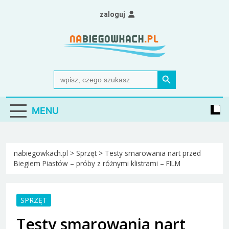
Skip
zaloguj
to
content
Nabiegowkach.pl
portal miłośników narciarstwa biegowego
Search Button
Search
for:
MENU
nabiegowkach.pl
>
Sprzęt
>
Testy smarowania nart przed
Biegiem Piastów – próby z różnymi klistrami – FILM
SPRZĘT
Testy smarowania nart