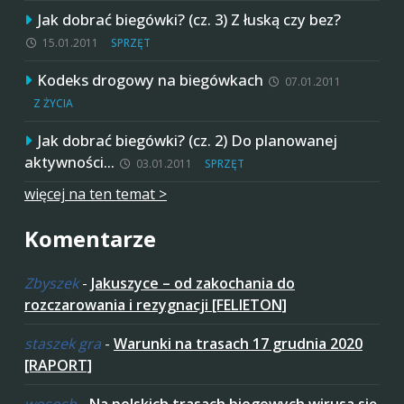
Jak dobrać biegówki? (cz. 3) Z łuską czy bez?
15.01.2011
SPRZĘT
Kodeks drogowy na biegówkach
07.01.2011
Z ŻYCIA
Jak dobrać biegówki? (cz. 2) Do planowanej
aktywności…
03.01.2011
SPRZĘT
więcej na ten temat >
Komentarze
Zbyszek
-
Jakuszyce – od zakochania do
rozczarowania i rezygnacji [FELIETON]
staszek gra
-
Warunki na trasach 17 grudnia 2020
[RAPORT]