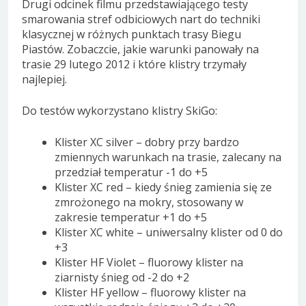
Drugi odcinek filmu przedstawiającego testy
smarowania stref odbiciowych nart do techniki
klasycznej w różnych punktach trasy Biegu
Piastów. Zobaczcie, jakie warunki panowały na
trasie 29 lutego 2012 i które klistry trzymały
najlepiej.
Do testów wykorzystano klistry SkiGo:
Klister XC silver – dobry przy bardzo
zmiennych warunkach na trasie, zalecany na
przedział temperatur -1 do +5
Klister XC red – kiedy śnieg zamienia się ze
zmrożonego na mokry, stosowany w
zakresie temperatur +1 do +5
Klister XC white – uniwersalny klister od 0 do
+3
Klister HF Violet – fluorowy klister na
ziarnisty śnieg od -2 do +2
Klister HF yellow – fluorowy klister na