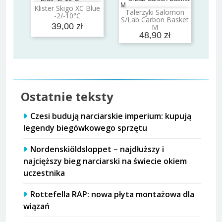
Klister Skigo XC Blue
Dodaj do koszyka
Talerzyki Salomon
-2/-10°C
Dodaj do koszyka
S/Lab Carbon Basket
39,00 zł
M
48,90 zł
Ostatnie teksty
Czesi budują narciarskie imperium: kupują
legendy biegówkowego sprzętu
Nordenskiöldsloppet – najdłuższy i
najcięższy bieg narciarski na świecie okiem
uczestnika
Rottefella RAP: nowa płyta montażowa dla
wiązań