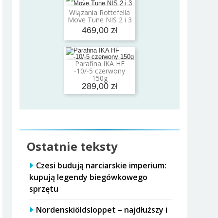
Wiązania Rottefella
Dodaj do koszyka
Move Tune NIS 2 i 3
469,00 zł
Parafina IKA HF
Dodaj do koszyka
-10/-5 czerwony
150g
289,00 zł
Ostatnie teksty
Czesi budują narciarskie imperium:
kupują legendy biegówkowego
sprzętu
Nordenskiöldsloppet – najdłuższy i