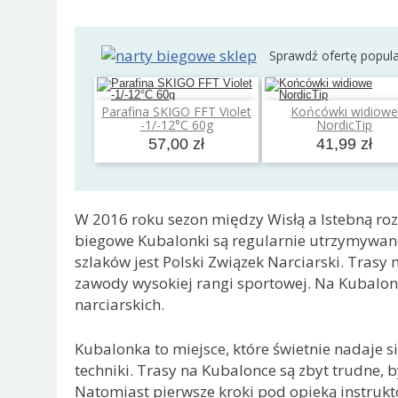
Sprawdź ofertę popul
Parafina SKIGO FFT Violet
Końcówki widiow
Dodaj do koszyka
Dodaj do koszyk
-1/-12°C 60g
NordicTip
57,00 zł
41,99 zł
W 2016 roku sezon między Wisłą a Istebną rozp
biegowe Kubalonki są regularnie utrzymywane
szlaków jest Polski Związek Narciarski. Tras
zawody wysokiej rangi sportowej. Na Kubalonc
narciarskich.
Kubalonka to miejsce, które świetnie nadaje s
techniki. Trasy na Kubalonce są zbyt trudne,
Natomiast pierwsze kroki pod opieką instruk