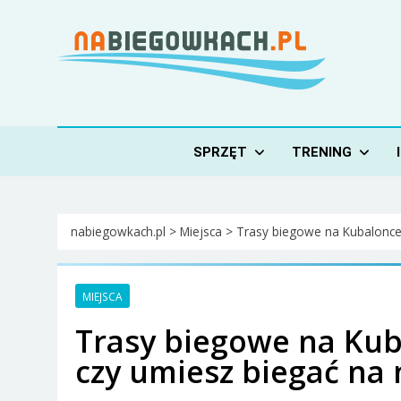
Skip
to
content
Nabiegowkach.pl
portal miłośników narciarstwa biegowego
SPRZĘT
TRENING
nabiegowkach.pl
>
Miejsca
>
Trasy biegowe na Kubalonce 
MIEJSCA
Trasy biegowe na Kub
czy umiesz biegać na 