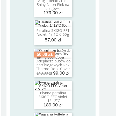
Gogle Relax Cross
Dodaj do koszyka
Shiny Neon Pink na
biegówki
179,00 zł
Parafina SKIGO FFT
Dodaj do koszyka
Violet -1/-12°C 60g
57,00 zł
-50,00 ZŁ
Ocieplacze butów do
Dodaj do koszyka
nart biegowych Rex
Thermo Boot Cover
99,00 zł
149,00 zł
Płynna parafina
Dodaj do koszyka
SKIGO FFC Violet
-1/-12°C
189,00 zł