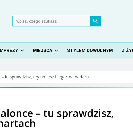
Search Button
Search
for:
IMPREZY
MIEJSCA
STYLEM DOWOLNYM
Z ŻY
– tu sprawdzisz, czy umiesz biegać na nartach
alonce – tu sprawdzisz,
nartach