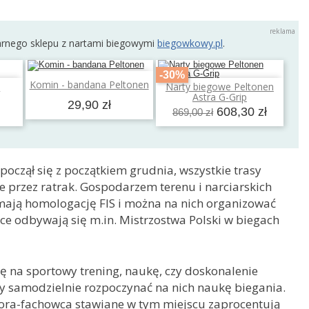
arnego sklepu z nartami biegowymi
biegowkowy.pl
.
-30%
Dodaj do koszyka
Komin - bandana Peltonen
e
Narty biegowe Peltonen
a
Dodaj do koszyka
Astra G-Grip
29,90 zł
608,30 zł
869,00 zł
oczął się z początkiem grudnia, wszystkie trasy
 przez ratrak. Gospodarzem terenu i narciarskich
y mają homologację FIS i można na nich organizować
e odbywają się m.in. Mistrzostwa Polski w biegach
ię na sportowy trening, naukę, czy doskonalenie
 by samodzielnie rozpoczynać na nich naukę biegania.
tora-fachowca stawiane w tym miejscu zaprocentują