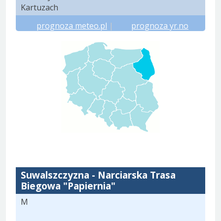
Kartuzach
prognoza meteo.pl
|
prognoza yr.no
Suwalszczyzna - Narciarska Trasa
Biegowa "Papiernia"
M