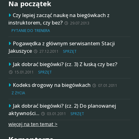
Na początek
Czy lepiej zacząć naukę na biegówkach z
instruktorem, czy bez?
29.07.2013
PYTANIE DO TRENERA
Pogawędka z głównym serwisantem Stacji
Jakuszyce
27.12.2011
SPRZĘT
Jak dobrać biegówki? (cz. 3) Z łuską czy bez?
15.01.2011
SPRZĘT
Kodeks drogowy na biegówkach
07.01.2011
Z ŻYCIA
Jak dobrać biegówki? (cz. 2) Do planowanej
aktywności…
03.01.2011
SPRZĘT
więcej na ten temat >