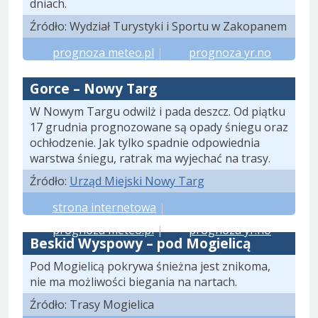
dniach.
Źródło: Wydział Turystyki i Sportu w Zakopanem
prognoza meteo.pl
|
prognoza yr.no
Gorce – Nowy Targ
W Nowym Targu odwilż i pada deszcz. Od piątku
17 grudnia prognozowane są opady śniegu oraz
ochłodzenie. Jak tylko spadnie odpowiednia
warstwa śniegu, ratrak ma wyjechać na trasy.
Źródło:
Urząd Miejski Nowy Targ
strona internetowa
|
prognoza meteo.pl
|
prognoza yr.no
Beskid Wyspowy – pod Mogielicą
Pod Mogielicą pokrywa śnieżna jest znikoma,
nie ma możliwości biegania na nartach.
Źródło: Trasy Mogielica