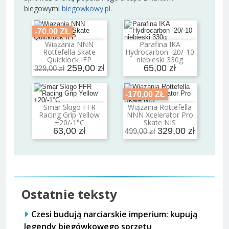
biegowymi
biegowkowy.pl
.
-70,00 ZŁ
Wiązania NNN
Parafina IKA
Dodaj do koszyka
Dodaj do koszyka
Rottefella Skate
Hydrocarbon -20/-10
Quicklock IFP
niebieski 330g
259,00 zł
65,00 zł
329,00 zł
-170,00 ZŁ
Smar Skigo FFR
Wiązania Rottefella
Dodaj do koszyka
Dodaj do koszyka
Racing Grip Yellow
NNN Xcelerator Pro
+20/-1°C
Skate NIS
63,00 zł
329,00 zł
499,00 zł
Ostatnie teksty
Czesi budują narciarskie imperium: kupują
legendy biegówkowego sprzętu