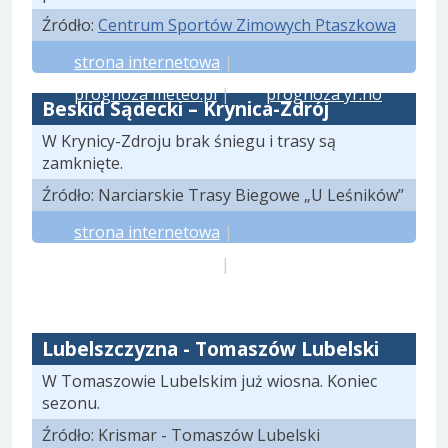
Źródło:
Centrum Sportów Zimowych Ptaszkowa
strona internetowa
|
prognoza meteo.pl
|
prognoza yr.no
Beskid Sądecki – Krynica-Zdrój
W Krynicy-Zdroju brak śniegu i trasy są
zamknięte.
Źródło: Narciarskie Trasy Biegowe „U Leśników”
strona internetowa
|
prognoza meteo.pl
|
prognoza yr.no
Lubelszczyzna - Tomaszów Lubelski
W Tomaszowie Lubelskim już wiosna. Koniec
sezonu.
Źródło: Krismar - Tomaszów Lubelski