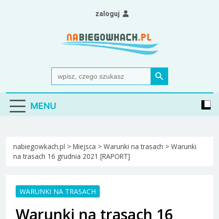
Skip
zaloguj
to
content
Nabiegowkach.pl
portal miłośników narciarstwa biegowego
Search Button
Search
for:
MENU
nabiegowkach.pl
>
Miejsca
>
Warunki na trasach
>
Warunki
na trasach 16 grudnia 2021 [RAPORT]
WARUNKI NA TRASACH
Warunki na trasach 16