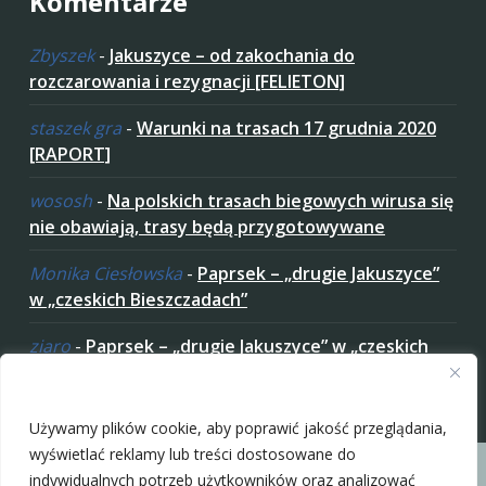
Komentarze
Zbyszek
-
Jakuszyce – od zakochania do
rozczarowania i rezygnacji [FELIETON]
staszek gra
-
Warunki na trasach 17 grudnia 2020
[RAPORT]
wososh
-
Na polskich trasach biegowych wirusa się
nie obawiają, trasy będą przygotowywane
Monika Ciesłowska
-
Paprsek – „drugie Jakuszyce”
w „czeskich Bieszczadach”
ziaro
-
Paprsek – „drugie Jakuszyce” w „czeskich
Bieszczadach”
Zaakceptuj ciastezka
Używamy plików cookie, aby poprawić jakość przeglądania,
wyświetlać reklamy lub treści dostosowane do
indywidualnych potrzeb użytkowników oraz analizować