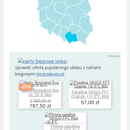
Sprawdź ofertę popularnego sklepu z nartami
biegowymi
biegowkowy.pl
.
-25%
Narty Rossignol Evo
Dodaj do koszyka
Parafina SKIGO FFT
Dodaj do koszyka
XC 55 R-Skin
Orange +1/-5°C 60g
1 050,00 zł
57,00 zł
787,50 zł
Płynna parafina
Dodaj do koszyka