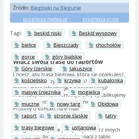
Źródło:
Biegówki na Biegunie
prognoza meteo.pl
|
prognoza yr.no
Tagi:
beskid niski
Beskid wyspowy
bielice
Bieszczady
chochołów
gorce
góry bialskie
Włącz swoją trasę do raportów
Góry Izerskie
Jakuszyce
Chcesz, aby trasa biegowa, którą się opiekujesz,
kościelisko
krzywa
kubalonka
była ujęta w naszych raportach? Biegasz na
trasie i masz informacje z pierwszej ręki?
masyw śnieżnika
mogielica
Przekazuj nam te informacje, a my opublikujemy
je w ogólnopolskim raporcie śniegowym.
muczne
nowy targ
Obidowa
Prosimy o kontakt na e-mail:
raporty@nabiegowkach.pl
raport
stronie śląskie
tatry
trasy biegowe
ustjanowa
Uwaga! Redakcja nie przepisuje treści z innych
stron, nie pobiera także informacji z tablic