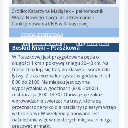
Źródło: Katarzyna Maciążek – pełnomocnik
Wójta Nowego Targu ds. Utrzymania i
Funkcjonowania CNB w Klikuszowej
strona internetowa
|
prognoza meteo.pl
|
prognoza yr.no
Beskid Niski – Ptaszkowa
W Ptaszkowej jest przygotowana pętla o
długości 1 km z pokrywą śniegu 20-40 cm. Na
trasie znajdują się tory do klasyka i ścieżka do
łyżwy. Z tras można korzystać w godzinach od
8:00 do 21:00. Na miejscu jest czynna
wypożyczalnia w godzinach (8:00-20:00) i
restauracja (8:00-18:30). Obowiązuje zakaz
wprowadzania zwierząt na trasy, które są
przeznaczone tylko dla narciarzy (pieszym wstęp
wzbroniony). W weekend planowane jest
naśnieżanie więc w niektórych miejscach mogą
pracować armatki.