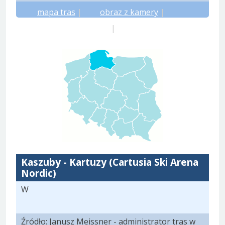
mapa tras
|
obraz z kamery
|
prognoza meteo.pl
|
prognoza yr.no
Kaszuby - Kartuzy (Cartusia Ski Arena
Nordic)
W
Źródło: Janusz Meissner - administrator tras w