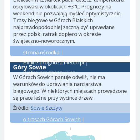
oscylowała w okolicach +3°C. Prognozy na
weekend nie pozwalają myśleć optymistycznie.
Trasy biegowe w Górach Bialskich
najprawdopodobniej zaczną być uprawiane
przez polski ratrak dopiero w okresie
świąteczno-noworocznym.
strona ośrodka
|
Bielice prognoza meteo.pl
|
Góry Sowie
Bielice prognoza yr.no
W Górach Sowich panuje odwilż, nie ma
warunków do uprawiania narciarstwa
biegowego. W niektórych miejscach prowadzone
są prace leśne przy wycince drzew.
Źródło:
Sowie Szczyty
o trasach Górach Sowich
|
prognoza meteo.pl
|
prognoza yr.no