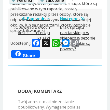
warunki
zakopane
facebookowych. Wszystkie informacje, które są
publikowane w tym raporcie, zostały
przekazane redakcji przez osoby, które są
Nawigacja
Poprzednie:
Następne:
odpowiedzialne za utrzymanie tras w swojej
okolicy, lub są narciarzami, którzy osobiście
wpisu
„Opowieści z dwóch
Brak sprzętu
sprawdzili warunki.
desek” – recenzja
narciarskiego w
książki
sklepach w sezonie
Facebook
X
WhatsApp
Messenger
Copy
Udostępnij:
2021/22. Jakie są
Link
powody?
Share
DODAJ KOMENTARZ
Twój adres e-mail nie zostanie
opublikowany.
Wymagane pola są