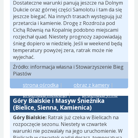
Dostateczne warunki panują jeszcze na Dolnym
Dukcie oraz górnej części Samolotu i tam da się
jeszcze biegać. Na innych trasach występują już
przetarcia i kamienie. Drogę z Rozdroża pod
Cichą Równią na Kopalnię podobno miejscami
rozjechał quad. Niestety prognozy zapowiadają
śnieg dopiero w niedzielę. Jeśli w weekend będą
temperatury powyżej zera, ratrak może nie
wyjechać.
Źródło: informacja własna i Stowarzyszenie Bieg
Piastów
strona ośrodka
|
obraz z kamery
|
prognoza meteo.pl
|
prognoza yr.no
Góry Bialskie i Masyw Śnieżnika
(Bielice, Sienna, Kamienica)
Góry Bialskie:
Ratrak już czeka w Bielicach na
rozpoczęcie sezonu. Niestety w czwartek
warunki nie pozwalały na jego uruchomienie. W
Bielicach w czwartek padał deszcz, temperatura