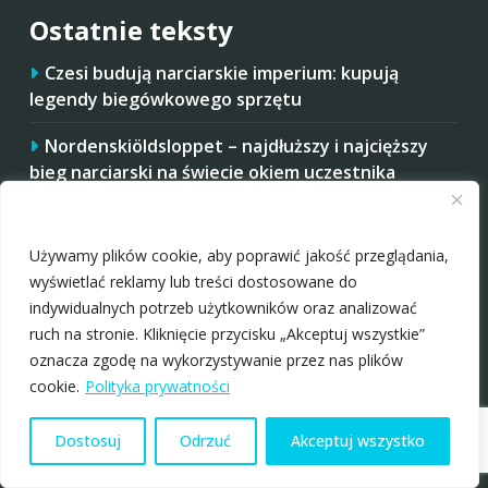
Ostatnie teksty
Czesi budują narciarskie imperium: kupują
legendy biegówkowego sprzętu
Nordenskiöldsloppet – najdłuższy i najcięższy
bieg narciarski na świecie okiem uczestnika
Zaakceptuj ciastezka
Rottefella RAP: nowa płyta montażowa dla
wiązań
Używamy plików cookie, aby poprawić jakość przeglądania,
wyświetlać reklamy lub treści dostosowane do
Marcialonga 2026 oczami uczestnika i praktyczne
indywidualnych potrzeb użytkowników oraz analizować
wskazówki dla startujących
ruch na stronie. Kliknięcie przycisku „Akceptuj wszystkie”
oznacza zgodę na wykorzystywanie przez nas plików
Startujesz w Mistrzostwach Polski Amatorów w
cookie.
Polityka prywatności
2026 roku? Masz trudniej, niż niektórzy rywale
Dostosuj
Odrzuć
Akceptuj wszystko
Na początek