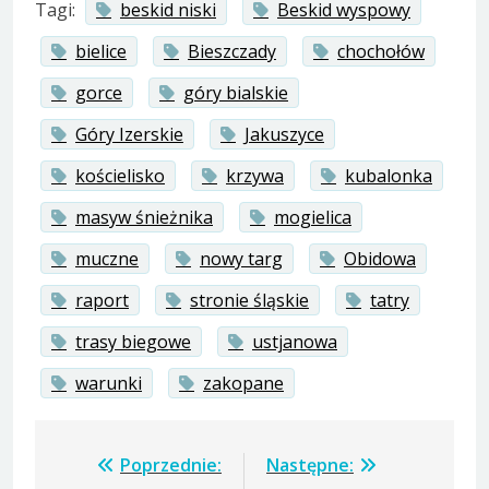
Tagi:
beskid niski
Beskid wyspowy
bielice
Bieszczady
chochołów
gorce
góry bialskie
Góry Izerskie
Jakuszyce
kościelisko
krzywa
kubalonka
masyw śnieżnika
mogielica
muczne
nowy targ
Obidowa
raport
stronie śląskie
tatry
trasy biegowe
ustjanowa
warunki
zakopane
Nawigacja
Poprzednie:
Następne: