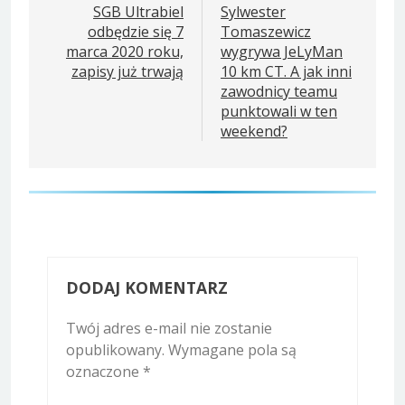
wpisu
SGB Ultrabiel
Sylwester
odbędzie się 7
Tomaszewicz
marca 2020 roku,
wygrywa JeLyMan
zapisy już trwają
10 km CT. A jak inni
zawodnicy teamu
punktowali w ten
weekend?
DODAJ KOMENTARZ
Twój adres e-mail nie zostanie
opublikowany.
Wymagane pola są
oznaczone
*