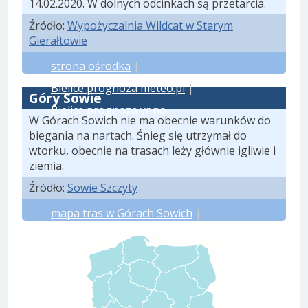
14.02.2020. W dolnych odcinkach są przetarcia.
Źródło:
Wypożyczalnia Wildcat w Starym
Gierałtowie
strona ośrodka
|
Bielice prognoza meteo.pl
|
Góry Sowie
Bielice prognoza yr.no
W Górach Sowich nie ma obecnie warunków do
biegania na nartach. Śnieg się utrzymał do
wtorku, obecnie na trasach leży głównie igliwie i
ziemia.
Źródło:
Sowie Szczyty
mapa tras w Górach Sowich
|
prognoza meteo.pl
|
prognoza yr.no