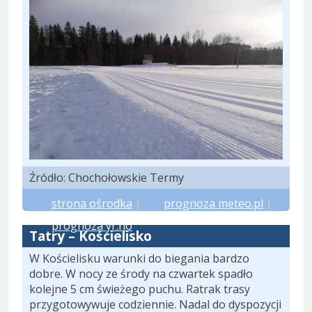
Źródło: Chochołowskie Termy
strona ośrodka
|
prognoza meteo.pl
|
prognoza yr.no
Tatry – Kościelisko
W Kościelisku warunki do biegania bardzo
dobre. W nocy ze środy na czwartek spadło
kolejne 5 cm świeżego puchu. Ratrak trasy
przygotowywuje codziennie. Nadal do dyspozycji