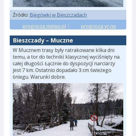
Źródło:
Biegówki w Bieszczadach
prognoza meteo.pl
|
prognoza yr.no
Bieszczady – Muczne
W Mucznem trasy były ratrakowane kilka dni
temu, a tor do techniki klasycznej wyciśnięty na
całej długości. Łącznie do dyspozycji narciarzy
jest 7 km. Ostatnio dopadało 3 cm świeżego
śniegu. Warunki dobre.