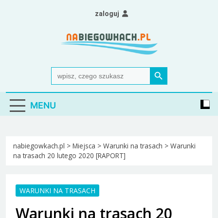
Skip
zaloguj
to
content
Nabiegowkach.pl
portal miłośników narciarstwa biegowego
Search Button
Search
for:
MENU
nabiegowkach.pl
>
Miejsca
>
Warunki na trasach
>
Warunki
na trasach 20 lutego 2020 [RAPORT]
WARUNKI NA TRASACH
Warunki na trasach 20