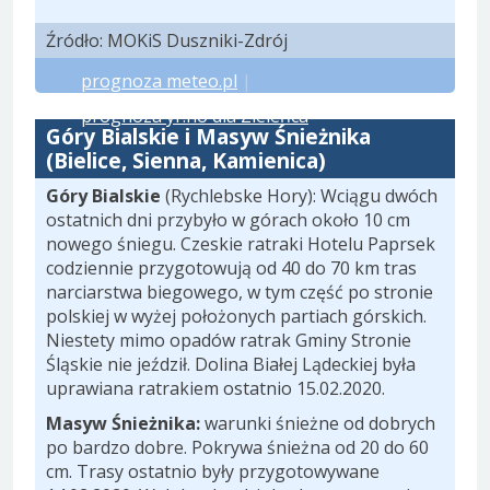
Źródło: MOKiS Duszniki-Zdrój
prognoza meteo.pl
|
prognoza yr.no dla Zieleńca
Góry Bialskie i Masyw Śnieżnika
(Bielice, Sienna, Kamienica)
Góry Bialskie
(Rychlebske Hory): Wciągu dwóch
ostatnich dni przybyło w górach około 10 cm
nowego śniegu. Czeskie ratraki Hotelu Paprsek
codziennie przygotowują od 40 do 70 km tras
narciarstwa biegowego, w tym część po stronie
polskiej w wyżej położonych partiach górskich.
Niestety mimo opadów ratrak Gminy Stronie
Śląskie nie jeździł. Dolina Białej Lądeckiej była
uprawiana ratrakiem ostatnio 15.02.2020.
Masyw Śnieżnika:
warunki śnieżne od dobrych
po bardzo dobre. Pokrywa śnieżna od 20 do 60
cm. Trasy ostatnio były przygotowywane