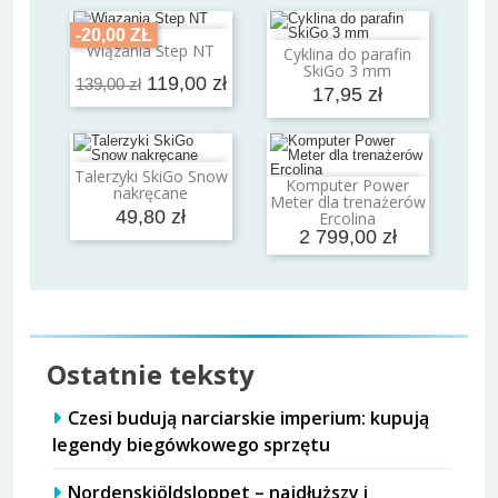
-20,00 ZŁ
Dodaj do koszyka
Wiązania Step NT
Cyklina do parafin
Dodaj do koszyka
SkiGo 3 mm
119,00 zł
139,00 zł
17,95 zł
Talerzyki SkiGo Snow
Dodaj do koszyka
Komputer Power
nakręcane
Dodaj do koszyka
Meter dla trenażerów
49,80 zł
Ercolina
2 799,00 zł
Ostatnie teksty
Czesi budują narciarskie imperium: kupują
legendy biegówkowego sprzętu
Nordenskiöldsloppet – najdłuższy i