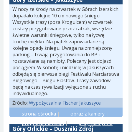
W nocy ze środy na czwartek w Górach Izerskich
dopadało kolejne 10 cm nowego śniegu.
Wszystkie trasy (poza Krogulcem) w czwartek
zostały przygotowane przez ratrak, wszędzie
świetne warunki śniegowe, tylko na łyżwę
trochę miękko. Na piątek zapowiadane są
kolejne opady śniegu. Uwaga na zmniejszony
parking – trwają przygotowania do BP i
rozstawiane są namioty. Polecany jest dojazd
pociągiem. W sobotę i niedzielę w Jakuszycach
odbędą się pierwsze biegi Festiwalu Narciarstwa
Biegowego – Biegu Piastów. Trasy zawodów
będą na czas rywalizacji wyłączone z ruchu
indywidualnego.
Źródło:
Wypożyczalnia Fischer Jakuszyce
strona ośrodka
|
obraz z kamery
|
prognoza meteo.pl
|
prognoza yr.no
Góry Orlickie – Duszniki Zdrój