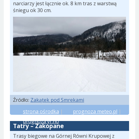
narciarzy jest łącznie ok. 8 km tras z warstwą
śniegu ok 30 cm.
Źródło:
Zakątek pod Smrekami
strona ośrodka
|
prognoza meteo.pl
|
prognoza yr.no
Tatry – Zakopane
Trasy biegowe na Górnej Równi Krupowej z