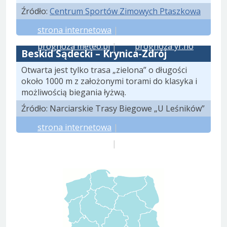
Źródło:
Centrum Sportów Zimowych Ptaszkowa
strona internetowa
|
prognoza meteo.pl
|
prognoza yr.no
Beskid Sądecki – Krynica-Zdrój
Otwarta jest tylko trasa „zielona” o długości
około 1000 m z założonymi torami do klasyka i
możliwością biegania łyżwą.
Źródło: Narciarskie Trasy Biegowe „U Leśników”
strona internetowa
|
prognoza meteo.pl
|
prognoza yr.no