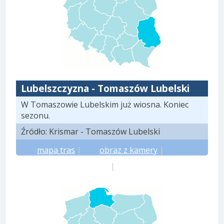
Lubelszczyzna - Tomaszów Lubelski
W Tomaszowie Lubelskim już wiosna. Koniec
sezonu.
Źródło: Krismar - Tomaszów Lubelski
mapa tras
|
obraz z kamery
|
prognoza meteo.pl
|
prognoza yr.no