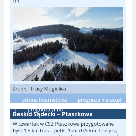
cm.
Źródło: Trasy Mogielica
strona internetowa
prognoza meteo.pl
|
prognoza yr.no
Beskid Sądecki – Ptaszkowa
W czwartek w CSZ Ptaszkowa przygotowane
było 1,5 km tras – pętle: 1km i 0,5 km. Trasy są