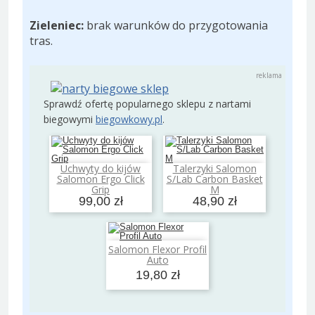
Zieleniec:
brak warunków do przygotowania
tras.
Sprawdź ofertę popularnego sklepu z nartami
biegowymi
biegowkowy.pl
.
Uchwyty do kijów
Talerzyki Salomon
Dodaj do koszyka
Dodaj do koszyka
Salomon Ergo Click
S/Lab Carbon Basket
Grip
M
99,00 zł
48,90 zł
Salomon Flexor Profil
Dodaj do koszyka
Auto
19,80 zł